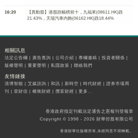
16:20
【異動股】港股跌幅榜前十，九福來(08611.HK)跌
21.43%，天瑞汽車内飾(06162.HK)跌18.44%
相關訊息
法定公告欄
|
廣告查詢
|
公司介紹
|
專欄邀稿
|
投資者關係
|
版權聲明
|
重要聲明
|
私隱政策
|
聯絡我們
友情鏈接
清博智能
|
艾媒諮詢
|
和訊
|
新時空
|
時代財經
|
證券市場周
刊
|
壹財信
|
權衡財經
|
攬富財經
|
更多...
香港政府指定刊載法定通告之憲報刊登報章
Copyright © 1998 - 2026 財華控股有限公司
香港財華社版權所有,未經同意不得轉載。