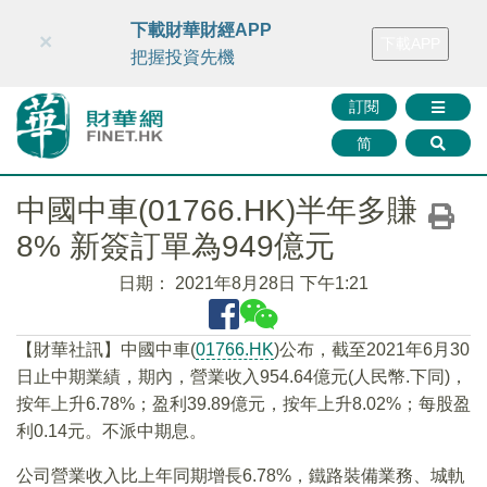
財華智庫網
FINTV
FINMETA
財華證券
媒體矩陣
下載財華財經APP
×
下載APP
智庫沙龍
聯絡我們
把握投資先機
訂閱
简
中國中車(01766.HK)半年多賺
8% 新簽訂單為949億元
日期：
2021年8月28日 下午1:21
【財華社訊】中國中車(
01766.HK
)公布，截至2021年6月30
日止中期業績，期內，營業收入954.64億元(人民幣.下同)，
按年上升6.78%；盈利39.89億元，按年上升8.02%；每股盈
利0.14元。不派中期息。
公司營業收入比上年同期增長6.78%，鐵路裝備業務、城軌