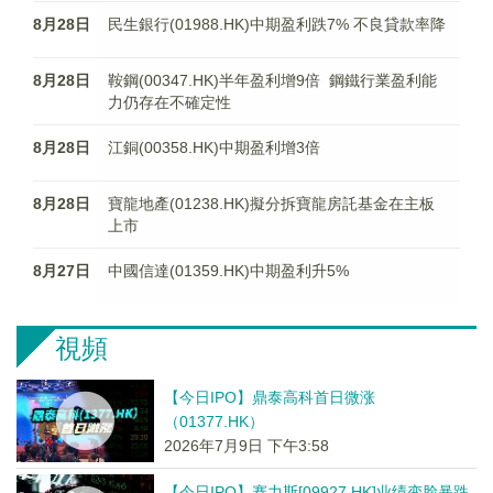
8月28日
民生銀行(01988.HK)中期盈利跌7% 不良貸款率降
8月28日
鞍鋼(00347.HK)半年盈利增9倍 鋼鐵行業盈利能
力仍存在不確定性
8月28日
江銅(00358.HK)中期盈利增3倍
8月28日
寶龍地產(01238.HK)擬分拆寶龍房託基金在主板
上市
8月27日
中國信達(01359.HK)中期盈利升5%
視頻
【今日IPO】鼎泰高科首日微涨
（01377.HK）
2026年7月9日 下午3:58
【今日IPO】赛力斯[09927.HK]业绩变脸暴跌