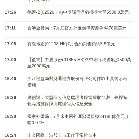
17:26
德適-B(02526.HK)中期歸母淨虧損擴大至5588.3萬元
17:11
香港金管局：7月底官方外匯儲備資產為4478億美元
17:08
寶龍地產(01238.HK)7月合約銷售額約5.5億元
17:00
【盈警】中慶股份(01855.HK)料中期除稅後虧損500萬
至2000萬元
16:46
浙江證監局對財通證券股份有限公司採取出具警示函
措施
16:36
網信辦：大型個人信息處理者應當採取加密、去標識
化等措施保障所處理個人信息安全
16:30
國家外匯局：7月末中國外匯儲備規模34188億美元 升
幅0.07%
16:24
山金國際：港股上市工作正常推進中