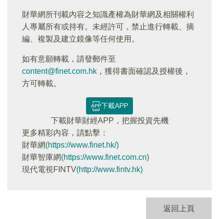
財華網所刊載內容之知識產權為財華網及相關權利
人專屬所有或持有。未經許可，禁止進行轉載、摘
編、複製及建立鏡像等任何使用。
如有意願轉載，請發郵件至
content@finet.com.hk
，獲得書面確認及授權後，
方可轉載。
下載APP
下載財華財經APP，把握投資先機
更多精彩内容，請點擊：
財華網
(https://www.finet.hk/)
財華智庫網
(https://www.finet.com.cn)
現代電視FINTV
(http://www.fintv.hk)
返回上頁