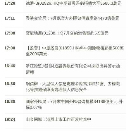
17:26
德適-B(02526.HK)中期歸母淨虧損擴大至5588.3萬元
17:11
香港金管局：7月底官方外匯儲備資產為4478億美元
17:08
寶龍地產(01238.HK)7月合約銷售額約5.5億元
17:00
【盈警】中慶股份(01855.HK)料中期除稅後虧損500萬
至2000萬元
16:46
浙江證監局對財通證券股份有限公司採取出具警示函
措施
16:36
網信辦：大型個人信息處理者應當採取加密、去標識
化等措施保障所處理個人信息安全
16:30
國家外匯局：7月末中國外匯儲備規模34188億美元 升
幅0.07%
16:24
山金國際：港股上市工作正常推進中