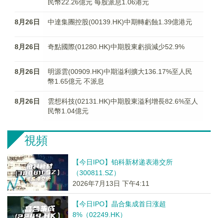
民幣22.26億元 每股派息1.06港元
8月26日
中達集團控股(00139.HK)中期轉虧蝕1.39億港元
8月26日
奇點國際(01280.HK)中期股東虧損減少52.9%
8月26日
明源雲(00909.HK)中期溢利擴大136.17%至人民
幣1.65億元 不派息
8月26日
雲想科技(02131.HK)中期股東溢利增長82.6%至人
民幣1.04億元
視頻
【今日IPO】铂科新材递表港交所
（300811.SZ）
2026年7月13日 下午4:11
【今日IPO】晶合集成首日涨超
8%（02249.HK）