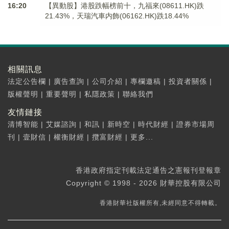
16:20
【異動股】港股跌幅榜前十，九福來(08611.HK)跌
21.43%，天瑞汽車内飾(06162.HK)跌18.44%
相關訊息
法定公告欄
|
廣告查詢
|
公司介紹
|
專欄邀稿
|
投資者關係
|
版權聲明
|
重要聲明
|
私隱政策
|
聯絡我們
友情鏈接
清博智能
|
艾媒諮詢
|
和訊
|
新時空
|
時代財經
|
證券市場周
刊
|
壹財信
|
權衡財經
|
攬富財經
|
更多...
香港政府指定刊載法定通告之憲報刊登報章
Copyright © 1998 - 2026 財華控股有限公司
香港財華社版權所有,未經同意不得轉載。