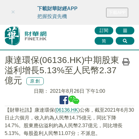
財華智庫網
FINTV
FINMETA
財華證券
媒體矩陣
下載財華財經APP
×
下載APP
智庫沙龍
聯絡我們
把握投資先機
訂閱
简
康達環保(06136.HK)中期股東
溢利增長5.13%至人民幣2.37
億元
原創
日期：
2021年8月26日 下午1:00
【財華社訊】康達環保(
06136.HK
)公佈，截至2021年6月30
日止六個月，收入約為人民幣14.75億元，同比下降
14.7%。股東應佔溢利約為人民幣2.37億元，同比增長
5.13%。每股盈利人民幣11.07分；不派息。