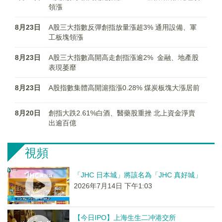
領漲
8月23日
A股三大指數反彈創指放量漲超3% 通用設備、軍
工板塊領漲
8月23日
A股三大指數高開高走創指漲逾2% 金融、地產股
表現萎靡
8月23日
A股指數集體高開滬指漲0.28% 煤炭板塊大漲居前
8月20日
創指大跌2.61%白酒、醫藥股重挫 北上資金淨賣
出逾百億
視頻
「JHC 日本城」將該名為「JHC 真好城」
2026年7月14日 下午1:03
【今日IPO】上海生生二冲港交所