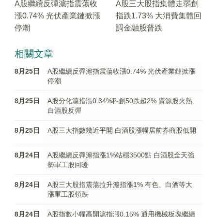
A股繼續反彈滬指震蕩收
A股三大股指集體走弱創
漲0.74% 光伏產業鏈掀漲
指跌1.73% 大消費集體回
停潮
調金融股普跌
相關文章
8月25日
A股繼續反彈滬指震蕩收漲0.74% 光伏產業鏈掀漲
停潮
8月25日
A股分化滬指漲0.34%科創50跌超2% 資源股火熱
白酒股反彈
8月25日
A股三大指數幾近平開 白酒股漲幅居前券商股低開
8月24日
A股繼續反彈滬指漲1%站穩3500點 白酒股全天強
勢軍工股回暖
8月24日
A股三大股指震蕩拉升滬指漲1% 有色、白酒等大
漲軍工股領跌
8月24日
A股指數小幅高開滬指漲0.15% 通用機械板塊繼續