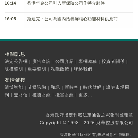
16:14
香港年金公司引入新保險公司作轉介夥伴
16:05
斯迪克：公司為國內摺疊屏核心功能材料供應商
相關訊息
法定公告欄
|
廣告查詢
|
公司介紹
|
專欄邀稿
|
投資者關係
|
版權聲明
|
重要聲明
|
私隱政策
|
聯絡我們
友情鏈接
清博智能
|
艾媒諮詢
|
和訊
|
新時空
|
時代財經
|
證券市場周
刊
|
壹財信
|
權衡財經
|
攬富財經
|
更多...
香港政府指定刊載法定通告之憲報刊登報章
Copyright © 1998 - 2026 財華控股有限公司
香港財華社版權所有,未經同意不得轉載。