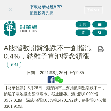
財華智庫網
FINTV
FINMETA
財華證券
媒體矩陣
下載財華財經APP
×
下載APP
智庫沙龍
聯絡我們
把握投資先機
訂閱
简
A股指數開盤漲跌不一創指漲
0.4%，鈉離子電池概念領漲
原創
日期：
2021年8月26日 上午9:35
【財華社訊】8月26日，滬深兩市主要指數開盤漲跌不一，
鈉離子電池概念領漲兩市。截止開盤。滬指跌0.09%報
3537.31點，深成指漲0.03%報14701.92點，創指漲0.4%報
3361.91點。