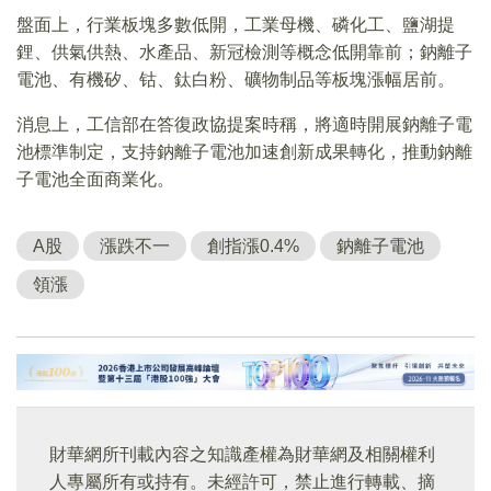
盤面上，行業板塊多數低開，工業母機、磷化工、鹽湖提
鋰、供氣供熱、水產品、新冠檢測等概念低開靠前；鈉離子
電池、有機矽、钴、鈦白粉、礦物制品等板塊漲幅居前。
消息上，工信部在答復政協提案時稱，將適時開展鈉離子電
池標準制定，支持鈉離子電池加速創新成果轉化，推動鈉離
子電池全面商業化。
A股
漲跌不一
創指漲0.4%
鈉離子電池
領漲
財華網所刊載內容之知識產權為財華網及相關權利
人專屬所有或持有。未經許可，禁止進行轉載、摘