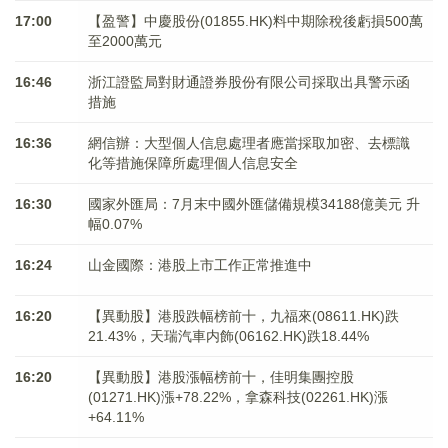
17:00
【盈警】中慶股份(01855.HK)料中期除稅後虧損500萬
至2000萬元
16:46
浙江證監局對財通證券股份有限公司採取出具警示函
措施
16:36
網信辦：大型個人信息處理者應當採取加密、去標識
化等措施保障所處理個人信息安全
16:30
國家外匯局：7月末中國外匯儲備規模34188億美元 升
幅0.07%
16:24
山金國際：港股上市工作正常推進中
16:20
【異動股】港股跌幅榜前十，九福來(08611.HK)跌
21.43%，天瑞汽車内飾(06162.HK)跌18.44%
16:20
【異動股】港股漲幅榜前十，佳明集團控股
(01271.HK)漲+78.22%，拿森科技(02261.HK)漲
+64.11%