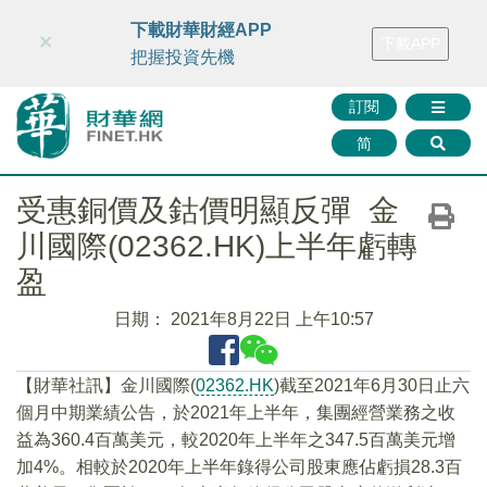
財華智庫網
FINTV
FINMETA
財華證券
媒體矩陣
下載財華財經APP
×
下載APP
智庫沙龍
聯絡我們
把握投資先機
訂閱
简
受惠銅價及鈷價明顯反彈 金
川國際(02362.HK)上半年虧轉
盈
日期：
2021年8月22日 上午10:57
【財華社訊】金川國際(
02362.HK
)截至2021年6月30日止六
個月中期業績公告，於2021年上半年，集團經營業務之收
益為360.4百萬美元，較2020年上半年之347.5百萬美元增
加4%。相較於2020年上半年錄得公司股東應佔虧損28.3百