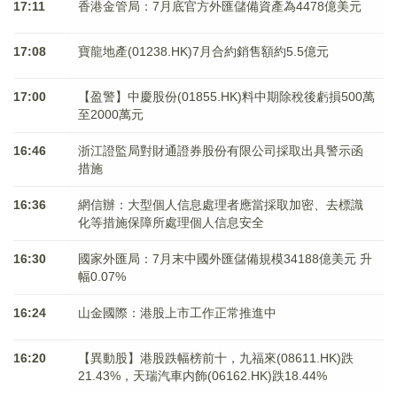
17:11
香港金管局：7月底官方外匯儲備資產為4478億美元
17:08
寶龍地產(01238.HK)7月合約銷售額約5.5億元
17:00
【盈警】中慶股份(01855.HK)料中期除稅後虧損500萬
至2000萬元
16:46
浙江證監局對財通證券股份有限公司採取出具警示函
措施
16:36
網信辦：大型個人信息處理者應當採取加密、去標識
化等措施保障所處理個人信息安全
16:30
國家外匯局：7月末中國外匯儲備規模34188億美元 升
幅0.07%
16:24
山金國際：港股上市工作正常推進中
16:20
【異動股】港股跌幅榜前十，九福來(08611.HK)跌
21.43%，天瑞汽車内飾(06162.HK)跌18.44%