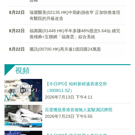
股權
8月22日
瑞麗醫美(02135.HK)中期虧損收窄 正加快推進現
有醫院的升級改造
8月22日
福壽園(01448.HK)半年多賺48%股息5.64仙 續完
善殯葬+互聯網「福壽雲」綜合系統
8月22日
騰訊(00700.HK)再斥逾1億回購24萬股
視頻
【今日IPO】铂科新材递表港交所
（300811.SZ）
2026年7月13日 下午4:11
百度獲批香港首個無人駕駛測試牌照
2026年7月23日 下午5:55