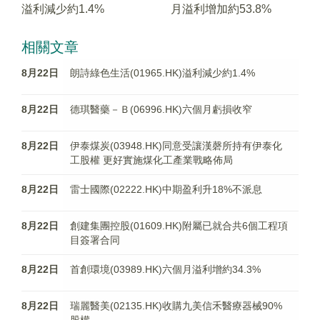
溢利減少約1.4%
月溢利增加約53.8%
相關文章
8月22日
朗詩綠色生活(01965.HK)溢利減少約1.4%
8月22日
德琪醫藥－Ｂ(06996.HK)六個月虧損收窄
8月22日
伊泰煤炭(03948.HK)同意受讓漢磬所持有伊泰化
工股權 更好實施煤化工產業戰略佈局
8月22日
雷士國際(02222.HK)中期盈利升18%不派息
8月22日
創建集團控股(01609.HK)附屬已就合共6個工程項
目簽署合同
8月22日
首創環境(03989.HK)六個月溢利增約34.3%
8月22日
瑞麗醫美(02135.HK)收購九美信禾醫療器械90%