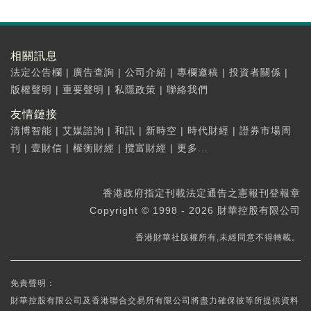
相關訊息
法定公告欄
|
廣告查詢
|
公司介紹
|
專欄邀稿
|
投資者關係
|
版權聲明
|
重要聲明
|
私隱政策
|
聯絡我們
友情鏈接
清博智能
|
艾媒諮詢
|
和訊
|
新時空
|
時代財經
|
證券市場周
刊
|
壹財信
|
權衡財經
|
攬富財經
|
更多...
香港政府指定刊載法定通告之憲報刊登報章
Copyright © 1998 - 2026 財華控股有限公司
香港財華社版權所有,未經同意不得轉載。
免責聲明：
財華控股有限公司及香港聯合交易所有限公司將盡力確保彼等所提供資料