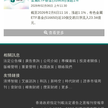
金屬ETF基金(516650)漲超1%
2026年02月06日 上午11:30
截至2026年2月6日11:16，漲超1.1%，有色金屬
ETF基金(516650)近10個交易日淨流入23.34億
元。
查看更多
相關訊息
法定公告欄
|
廣告查詢
|
公司介紹
|
專欄邀稿
|
投資者關係
|
版權聲明
|
重要聲明
|
私隱政策
|
聯絡我們
友情鏈接
清博智能
|
艾媒諮詢
|
和訊
|
新時空
|
時代財經
|
證券市場周
刊
|
壹財信
|
權衡財經
|
攬富財經
|
更多...
香港政府指定刊載法定通告之憲報刊登報章