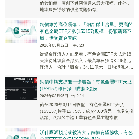
倫敦銅價一度創下近兩個月來最大漲幅。此外，
地緣局勢導致的供應問題仍存。
銅價維持高位震蕩，「銅鋁稀土含量」更高的
有色金屬ETF天弘(159157)規模、份額新高不
斷，備受資金青睐
2026年03月12日 下午3:23
從資金淨流入方面來看，有色金屬ETF天弘近18
天獲得連續資金淨流入，最高單日獲得3.29億元
淨流入，合計「吸金」34.11億元，日均淨流入達
1.89億元。（數據來源：Wind）
銅價中期支撐進一步增強！有色金屬ETF天弘
(159157)昨日淨申購超3億份
2026年03月05日 上午9:14
截至2026年3月4日收盤，有色金屬ETF天弘
(159157)換手15.75%，成交4.69億元，市場交投
活躍。跟蹤的中證工業有色金屬主題指數
(H11059)上漲0.33%。
沃什鷹派預期或被誇大，銅價有望修復，有色