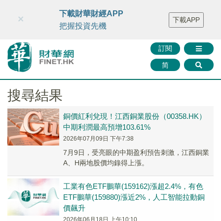
財華智庫網
FINTV
FINMETA
財華證券
媒體矩陣
下載財華財經APP
×
下載APP
智庫沙龍
聯絡我們
把握投資先機
訂閱
简
搜尋結果
銅價紅利兌現！江西銅業股份（00358.HK）
中期利潤最高預增103.61%
2026年07月09日 下午7:38
7月9日，受亮眼的中期盈利預告刺激，江西銅業
A、H兩地股價均錄得上漲。
工業有色ETF鵬華(159162)漲超2.4%，有色
ETF鵬華(159880)漲近2%，人工智能拉動銅
價飆升
2026年06月18日 上午10:10