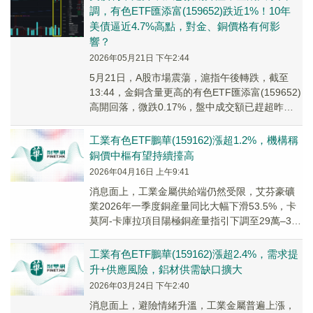
調，有色ETF匯添富(159652)跌近1%！10年
美債逼近4.7%高點，對金、銅價格有何影
響？
2026年05月21日 下午2:44
5月21日，A股市場震蕩，滬指午後轉跌，截至
13:44，金銅含量更高的有色ETF匯添富(159652)
高開回落，微跌0.17%，盤中成交額已趕超昨日
全天成交額。
工業有色ETF鵬華(159162)漲超1.2%，機構稱
銅價中樞有望持續擡高
2026年04月16日 上午9:41
消息面上，工業金屬供給端仍然受限，艾芬豪礦
業2026年一季度銅産量同比大幅下滑53.5%，卡
莫阿-卡庫拉項目陽極銅産量指引下調至29萬–33
萬噸，較此前預期減少約9萬噸。
工業有色ETF鵬華(159162)漲超2.4%，需求提
升+供應風險，鋁材供需缺口擴大
2026年03月24日 下午2:40
消息面上，避險情緒升溫，工業金屬普遍上漲，