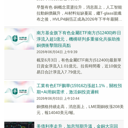
早盤有色·銅概念震盪拉升，消息面上，人工智能
拉動銅價飆升，AI材料短缺蔓延，繼T-glass玻纖
布之後，HVLP4銅箔正成為2026年下半年最關鍵
的供應約束。
南方基金旗下有色金屬ETF南方(512400)昨日
淨流入超1億元，機構研判多重催化共振助推
銅價衝擊階段高點
2026年06月04日 上午9:39
截至6月3日，有色金屬ETF南方(512400)最新單
日資金淨流入1.01億元。拉長時間看，近10個交
易日合計淨流入7.79億元。
工業有色ETF鵬華(159162)漲超1.1%，關稅預
期+AI用銅需求，激活銅投資邏輯
2026年06月03日 上午10:44
銅價格持續走高，消息面上，LME期銅收漲208美
元，報14040美元/噸。
美債利率走升，加息預期升溫，金銅大宗回