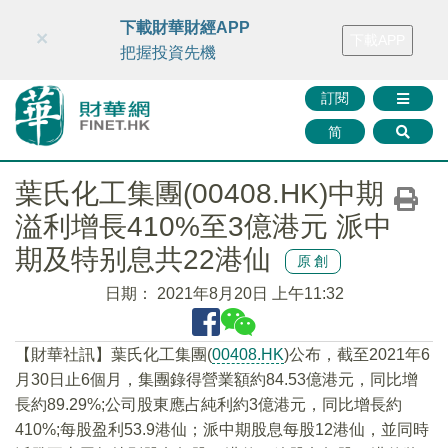
財華智庫網
FINTV
FINMETA
財華證券
媒體矩陣
下載財華財經APP
×
下載APP
智庫沙龍
聯絡我們
把握投資先機
訂閱
简
葉氏化工集團(00408.HK)中期
溢利增長410%至3億港元 派中
期及特别息共22港仙
原創
日期：
2021年8月20日 上午11:32
【財華社訊】葉氏化工集團(
00408.HK
)公布，截至2021年6
月30日止6個月，集團錄得營業額約84.53億港元，同比增
長約89.29%;公司股東應占純利約3億港元，同比增長約
410%;每股盈利53.9港仙；派中期股息每股12港仙，並同時