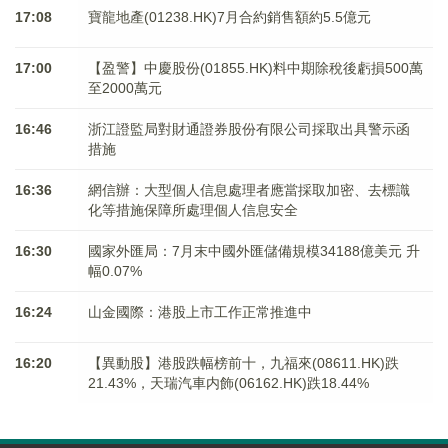
17:08
寶龍地產(01238.HK)7月合約銷售額約5.5億元
17:00
【盈警】中慶股份(01855.HK)料中期除稅後虧損500萬
至2000萬元
16:46
浙江證監局對財通證券股份有限公司採取出具警示函
措施
16:36
網信辦：大型個人信息處理者應當採取加密、去標識
化等措施保障所處理個人信息安全
16:30
國家外匯局：7月末中國外匯儲備規模34188億美元 升
幅0.07%
16:24
山金國際：港股上市工作正常推進中
16:20
【異動股】港股跌幅榜前十，九福來(08611.HK)跌
21.43%，天瑞汽車内飾(06162.HK)跌18.44%