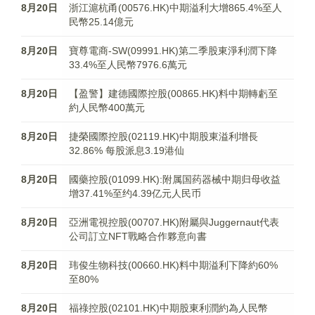
8月20日
浙江滬杭甬(00576.HK)中期溢利大增865.4%至人
民幣25.14億元
8月20日
寶尊電商-SW(09991.HK)第二季股東淨利潤下降
33.4%至人民幣7976.6萬元
8月20日
【盈警】建德國際控股(00865.HK)料中期轉虧至
約人民幣400萬元
8月20日
捷榮國際控股(02119.HK)中期股東溢利增長
32.86% 每股派息3.19港仙
8月20日
國藥控股(01099.HK):附属国药器械中期归母收益
增37.41%至约4.39亿元人民币
8月20日
亞洲電視控股(00707.HK)附屬與Juggernaut代表
公司訂立NFT戰略合作夥意向書
8月20日
玮俊生物科技(00660.HK)料中期溢利下降約60%
至80%
8月20日
福祿控股(02101.HK)中期股東利潤約為人民幣