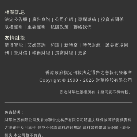
相關訊息
法定公告欄
|
廣告查詢
|
公司介紹
|
專欄邀稿
|
投資者關係
|
版權聲明
|
重要聲明
|
私隱政策
|
聯絡我們
友情鏈接
清博智能
|
艾媒諮詢
|
和訊
|
新時空
|
時代財經
|
證券市場周
刊
|
壹財信
|
權衡財經
|
攬富財經
|
更多...
香港政府指定刊載法定通告之憲報刊登報章
Copyright © 1998 - 2026 財華控股有限公司
香港財華社版權所有,未經同意不得轉載。
免責聲明：
財華控股有限公司及香港聯合交易所有限公司將盡力確保彼等所提供資料
之準確性及可靠性,但並不保證資料絕對無誤,資料如有錯漏而令閣下蒙受
損失,本公司概不負責。