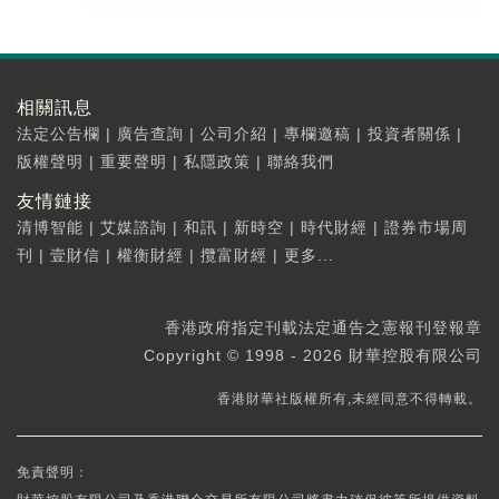
相關訊息
法定公告欄
|
廣告查詢
|
公司介紹
|
專欄邀稿
|
投資者關係
|
版權聲明
|
重要聲明
|
私隱政策
|
聯絡我們
友情鏈接
清博智能
|
艾媒諮詢
|
和訊
|
新時空
|
時代財經
|
證券市場周
刊
|
壹財信
|
權衡財經
|
攬富財經
|
更多...
香港政府指定刊載法定通告之憲報刊登報章
Copyright © 1998 - 2026 財華控股有限公司
香港財華社版權所有,未經同意不得轉載。
免責聲明：