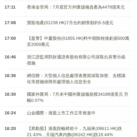
17:11
香港金管局：7月底官方外匯儲備資產為4478億美元
17:08
寶龍地產(01238.HK)7月合約銷售額約5.5億元
17:00
【盈警】中慶股份(01855.HK)料中期除稅後虧損500萬
至2000萬元
16:46
浙江證監局對財通證券股份有限公司採取出具警示函
措施
16:36
網信辦：大型個人信息處理者應當採取加密、去標識
化等措施保障所處理個人信息安全
16:30
國家外匯局：7月末中國外匯儲備規模34188億美元 升
幅0.07%
16:24
山金國際：港股上市工作正常推進中
16:20
【異動股】港股跌幅榜前十，九福來(08611.HK)跌
21.43%，天瑞汽車内飾(06162.HK)跌18.44%