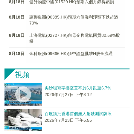
8月18日
健升物流中國(01529.HK)預期六個月錄得虧損
8月18日
建聯集團(00385.HK)預期六個溢利淨額下跌超過
70%
8月18日
上海電氣(02727.HK)向母企售電氣國貿80.59%股
權
8月18日
金科服務(09666.HK)獲中證監批准H股全流通
視頻
尖沙咀寫字樓空置率於6月跌至6.7%
2026年7月27日 下午3:12
百度獲批香港首個無人駕駛測試牌照
2026年7月23日 下午5:55