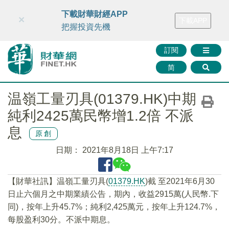
財華智庫網
FINTV
FINMETA
財華證券
媒體矩陣
下載財華財經APP
×
下載APP
智庫沙龍
聯絡我們
把握投資先機
訂閱
简
温嶺工量刃具(01379.HK)中期
純利2425萬民幣增1.2倍 不派
息
原創
日期：
2021年8月18日 上午7:17
【財華社訊】温嶺工量刃具(
01379.HK
)截 至2021年6月30
日止六個月之中期業績公告，期內，收益2915萬(人民幣.下
同)，按年上升45.7%；純利2,425萬元，按年上升124.7%，
每股盈利30分。不派中期息。