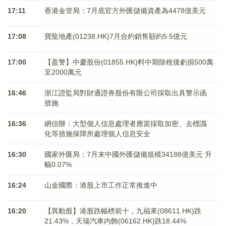
17:11
香港金管局：7月底官方外匯儲備資產為4478億美元
17:08
寶龍地產(01238.HK)7月合約銷售額約5.5億元
17:00
【盈警】中慶股份(01855.HK)料中期除稅後虧損500萬
至2000萬元
16:46
浙江證監局對財通證券股份有限公司採取出具警示函
措施
16:36
網信辦：大型個人信息處理者應當採取加密、去標識
化等措施保障所處理個人信息安全
16:30
國家外匯局：7月末中國外匯儲備規模34188億美元 升
幅0.07%
16:24
山金國際：港股上市工作正常推進中
16:20
【異動股】港股跌幅榜前十，九福來(08611.HK)跌
21.43%，天瑞汽車内飾(06162.HK)跌18.44%