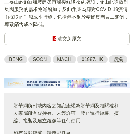
主要由於(i)新加坡建築市場復蘇後收益增加，並由此導致對
集團服務的需求逐漸增加；及(ii)集團為應對COVID-19疫情
而採取的削減成本措施，包括但不限於精簡集團員工隊伍，
導致銷售成本降低。
港交所原文
BENG
SOON
MACH
01987.HK
虧損
財華網所刊載內容之知識產權為財華網及相關權利
人專屬所有或持有。未經許可，禁止進行轉載、摘
編、複製及建立鏡像等任何使用。
如有意願轉載，請發郵件至