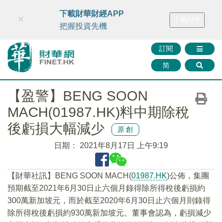
財華智庫網
FINTV
FINMETA
財華證券
媒體矩陣
下載財華財經APP
×
下載APP
智庫沙龍
聯絡我們
把握投資先機
訂閱
简
【盈警】BENG SOON
MACH(01987.HK)料中期除稅
後虧損大幅減少
原創
日期：
2021年8月17日 上午9:19
【財華社訊】BENG SOON MACH(
01987.HK
)公佈，集團
預期截至2021年6月30日止六個月錄得除所得稅後虧損約
300萬新加坡元，而於截至2020年6月30日止六個月則錄得
除所得稅後虧損約930萬新加坡元。董事會認為，虧損減少