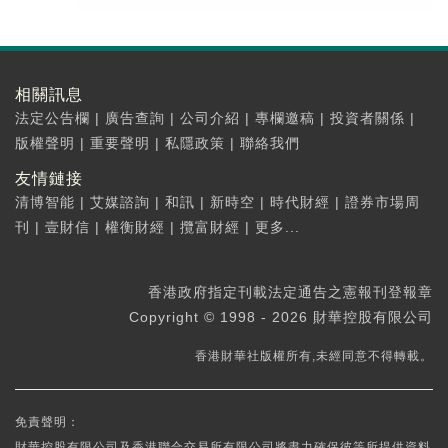
相關訊息
法定公告欄
|
廣告查詢
|
公司介紹
|
專欄邀稿
|
投資者關係
|
版權聲明
|
重要聲明
|
私隱政策
|
聯絡我們
友情鏈接
清博智能
|
艾媒諮詢
|
和訊
|
新時空
|
時代財經
|
證券市場周
刊
|
壹財信
|
權衡財經
|
攬富財經
|
更多...
香港政府指定刊載法定通告之憲報刊登報章
Copyright © 1998 - 2026 財華控股有限公司
香港財華社版權所有,未經同意不得轉載。
免責聲明：
財華控股有限公司及香港聯合交易所有限公司將盡力確保彼等所提供資料