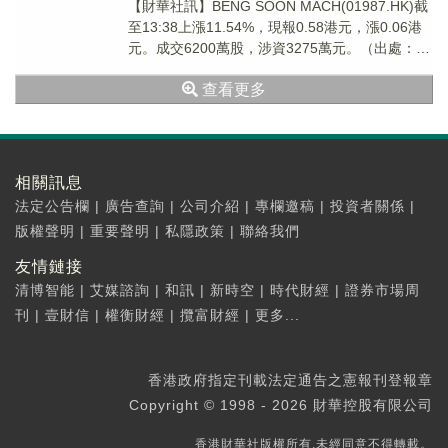
【財華社訊】BENG SOON MACH(01987.HK)截
至13:38上漲11.54%，現報0.58港元，漲0.06港
元。成交6200萬股，涉資3275萬元。（出處：財
華港股智能寫手）
查看更多
相關訊息
法定公告欄
|
廣告查詢
|
公司介紹
|
專欄邀稿
|
投資者關係
|
版權聲明
|
重要聲明
|
私隱政策
|
聯絡我們
友情鏈接
清博智能
|
艾媒諮詢
|
和訊
|
新時空
|
時代財經
|
證券市場周
刊
|
壹財信
|
權衡財經
|
攬富財經
|
更多...
香港政府指定刊載法定通告之憲報刊登報章
Copyright © 1998 - 2026 財華控股有限公司
香港財華社版權所有,未經同意不得轉載。