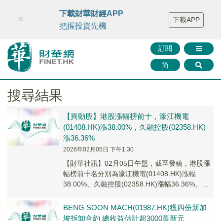
財華智庫網
FINTV
FINMETA
財華證券
媒體矩陣
下載財華財經APP
×
下載APP
智庫沙龍
聯絡我們
把握投資先機
訂閱
简
搜尋結果
【異動股】港股漲幅榜前十，濠江機電
(01408.HK)漲38.00%，久融控股(02358.HK)
漲36.36%
2026年02月05日 下午1:30
【財華社訊】02月05日午盤，截至發稿，港股漲
幅榜前十名分別為濠江機電(01408.HK)漲幅
38.00%、久融控股(02358.HK)漲幅36.36%、環
球印館(08448.H...
BENG SOON MACH(01987.HK)獲四份新加
坡拆卸合約 總收益估計超3000萬新元