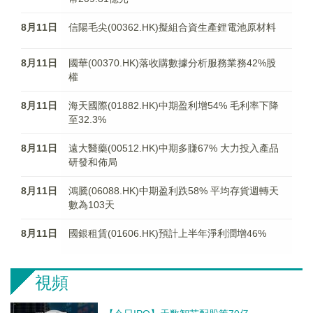
8月11日
信陽毛尖(00362.HK)擬組合資生產鋰電池原材料
8月11日
國華(00370.HK)落收購數據分析服務業務42%股
權
8月11日
海天國際(01882.HK)中期盈利增54% 毛利率下降
至32.3%
8月11日
遠大醫藥(00512.HK)中期多賺67% 大力投入產品
研發和佈局
8月11日
鴻騰(06088.HK)中期盈利跌58% 平均存貨週轉天
數為103天
8月11日
國銀租賃(01606.HK)預計上半年淨利潤增46%
視頻