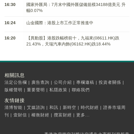
16:30
國家外匯局：7月末中國外匯儲備規模34188億美元 升
幅0.07%
16:24
山金國際：港股上市工作正常推進中
16:20
【異動股】港股跌幅榜前十，九福來(08611.HK)跌
21.43%，天瑞汽車内飾(06162.HK)跌18.44%
相關訊息
法定公告欄
|
廣告查詢
|
公司介紹
|
專欄邀稿
|
投資者關係
|
版權聲明
|
重要聲明
|
私隱政策
|
聯絡我們
友情鏈接
清博智能
|
艾媒諮詢
|
和訊
|
新時空
|
時代財經
|
證券市場周
刊
|
壹財信
|
權衡財經
|
攬富財經
|
更多...