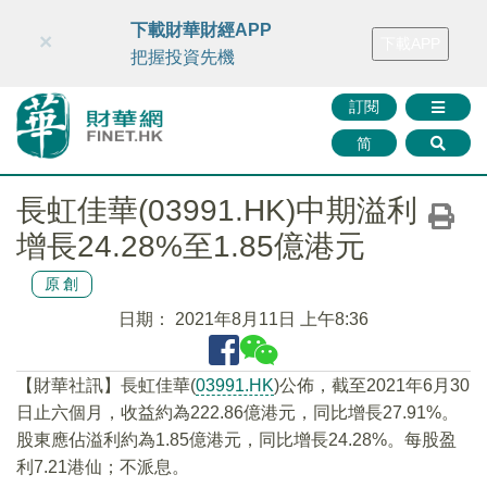
財華智庫網
FINTV
FINMETA
財華證券
媒體矩陣
下載財華財經APP
×
下載APP
智庫沙龍
聯絡我們
把握投資先機
訂閱
简
長虹佳華(03991.HK)中期溢利
增長24.28%至1.85億港元
原創
日期：
2021年8月11日 上午8:36
【財華社訊】長虹佳華(
03991.HK
)公佈，截至2021年6月30
日止六個月，收益約為222.86億港元，同比增長27.91%。
股東應佔溢利約為1.85億港元，同比增長24.28%。每股盈
利7.21港仙；不派息。