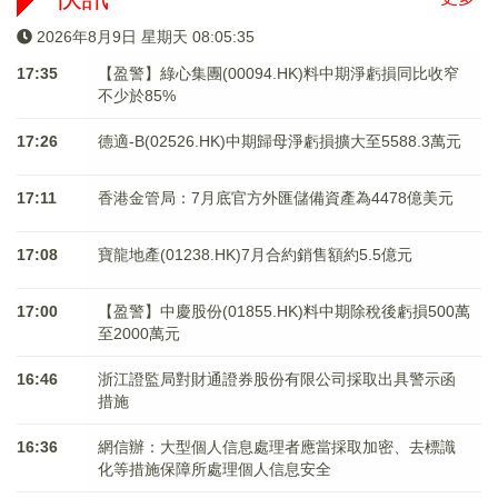
2026年8月9日 星期天 08:05:35
17:35
【盈警】綠心集團(00094.HK)料中期淨虧損同比收窄
不少於85%
17:26
德適-B(02526.HK)中期歸母淨虧損擴大至5588.3萬元
17:11
香港金管局：7月底官方外匯儲備資產為4478億美元
17:08
寶龍地產(01238.HK)7月合約銷售額約5.5億元
17:00
【盈警】中慶股份(01855.HK)料中期除稅後虧損500萬
至2000萬元
16:46
浙江證監局對財通證券股份有限公司採取出具警示函
措施
16:36
網信辦：大型個人信息處理者應當採取加密、去標識
化等措施保障所處理個人信息安全