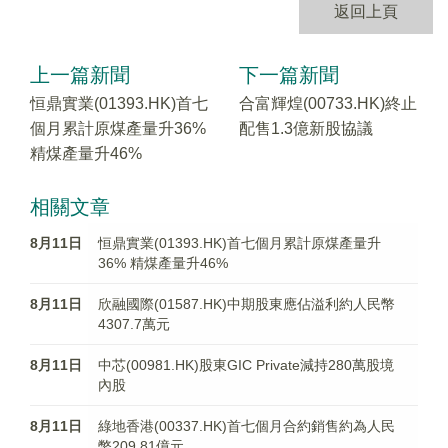
返回上頁
上一篇新聞
下一篇新聞
恒鼎實業(01393.HK)首七
合富輝煌(00733.HK)終止
個月累計原煤產量升36%
配售1.3億新股協議
精煤產量升46%
相關文章
8月11日
恒鼎實業(01393.HK)首七個月累計原煤產量升
36% 精煤產量升46%
8月11日
欣融國際(01587.HK)中期股東應佔溢利約人民幣
4307.7萬元
8月11日
中芯(00981.HK)股東GIC Private減持280萬股境
內股
8月11日
綠地香港(00337.HK)首七個月合約銷售約為人民
幣209.81億元