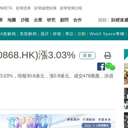
INMETA
財華證券
財華
媒體矩陣
財華
智庫沙龍
單
地圖
沙龍
企業
研究
顧問
合作
視頻
財經速
A股解碼
美股解碼
股評
研報
專訪
活動
Web3 Space專欄
8.HK)漲3.03%
原創
漲3.03%，現報30.6港元，漲0.9港元。成交478萬股，涉資