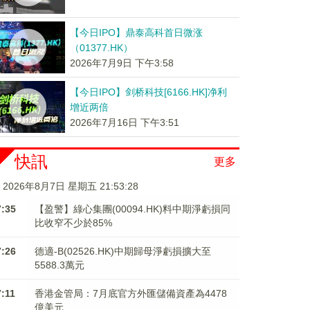
【今日IPO】鼎泰高科首日微涨
（01377.HK）
2026年7月9日 下午3:58
【今日IPO】剑桥科技[6166.HK]净利
增近两倍
2026年7月16日 下午3:51
快訊
更多
2026年8月7日 星期五 21:53:28
7:35
【盈警】綠心集團(00094.HK)料中期淨虧損同
比收窄不少於85%
7:26
德適-B(02526.HK)中期歸母淨虧損擴大至
5588.3萬元
7:11
香港金管局：7月底官方外匯儲備資產為4478
億美元