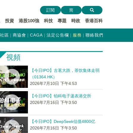
訂閱
简
遞
投資
港股100強
科技
專題
時政
香港百科
社區
商協會
CAGA
法定公告欄
服務
聯絡我們
視頻
【今日IPO】古茗大跌，茶饮集体走弱
（01364.HK）
2026年7月10日 下午4:53
【今日IPO】铂科电子递表港交所
2026年7月16日 下午3:50
【今日IPO】DeepSeek估值4800亿
2026年7月16日 下午3:50