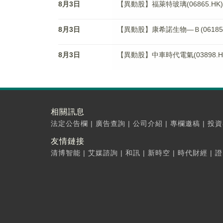
8月3日
【異動股】福萊特玻璃(06865.HK
8月3日
【異動股】康希諾生物—Ｂ(06185.H
8月3日
【異動股】中車時代電氣(03898.HK
相關訊息
法定公告欄
|
廣告查詢
|
公司介紹
|
專欄邀稿
|
投資
友情鏈接
清博智能
|
艾媒諮詢
|
和訊
|
新時空
|
時代財經
|
證