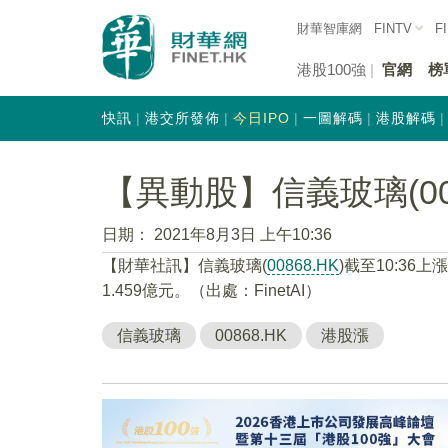
財華智庫網
FINTV
F
港股100強
官網
榜
快訊
港交所發佈
今日IPO
一圖解碼
港股解碼
【異動股】信義玻璃(0086
日期：
2021年8月3日 上午10:36
【財華社訊】信義玻璃(
00868.HK
)截至10:36上
1.459億元。（出處：FinetAI）
信義玻璃
00868.HK
港股漲