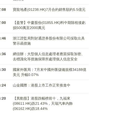
7:08
寶龍地產(01238.HK)7月合約銷售額約5.5億元
7:00
【盈警】中慶股份(01855.HK)料中期除稅後虧
損500萬至2000萬元
6:46
浙江證監局對財通證券股份有限公司採取出具
警示函措施
6:36
網信辦：大型個人信息處理者應當採取加密、
去標識化等措施保障所處理個人信息安全
6:30
國家外匯局：7月末中國外匯儲備規模34188億
美元 升幅0.07%
6:24
山金國際：港股上市工作正常推進中
6:20
【異動股】港股跌幅榜前十，九福來
(08611.HK)跌21.43%，天瑞汽車内飾
(06162.HK)跌18.44%