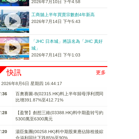
2026年7月10日 下午4:58
工商舖上半年買賣宗數創4年新高
2026年7月14日 下午5:43
「JHC 日本城」將該名為「JHC 真好
城」
2026年7月14日 下午1:03
快訊
更多
2026年8月6日 星期四 16:44:17
7:36
百奧賽圖-B(02315.HK)料上半年歸母淨利潤同
比增391.87%至412.71%
7:28
【盈警】創想三維(03388.HK)料中期盈转亏約
5300萬至6300萬元
7:20
湯臣集團(00258.HK)料中期股東應佔除稅後綜
合溢利同比下跌85%至90%