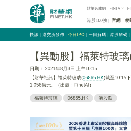
財華智庫網
FINTV
F
港股100強
官網
榜
快訊
港交所發佈
今日IPO
一圖解碼
港股解碼
【異動股】福萊特玻璃(06
日期：
2021年8月3日 上午10:15
【財華社訊】福萊特玻璃(
06865.HK
)截至10:1
1.058億元。（出處：FinetAI）
福萊特玻璃
06865.HK
港股跌