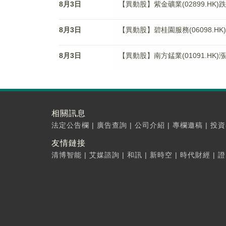
8月3日
【異動股】紫金礦業(02899.HK)跌3
8月3日
【異動股】碧桂園服務(06098.HK)
8月3日
【異動股】南方錳業(01091.HK)漲1
相關訊息
法定公告欄
|
廣告查詢
|
公司介紹
|
專欄邀稿
|
投資
友情鏈接
清博智能
|
艾媒諮詢
|
和訊
|
新時空
|
時代財經
|
證