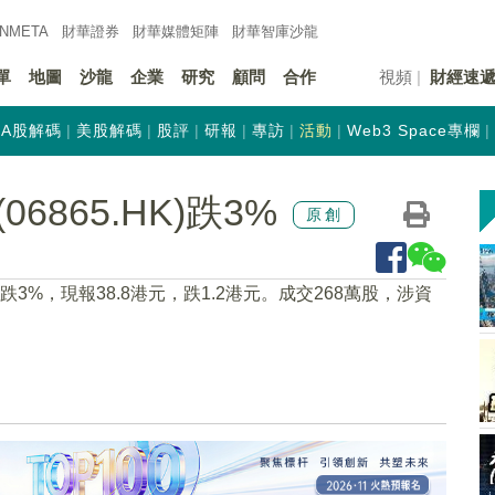
INMETA
財華證券
財華
媒體矩陣
財華
智庫沙龍
單
地圖
沙龍
企業
研究
顧問
合作
視頻
財經速
A股解碼
美股解碼
股評
研報
專訪
活動
Web3 Space專欄
865.HK)跌3%
原創
5下跌3%，現報38.8港元，跌1.2港元。成交268萬股，涉資