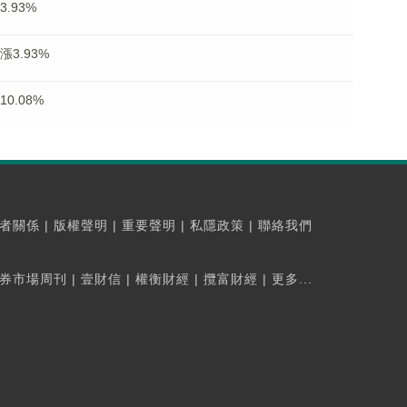
.93%
漲3.93%
0.08%
者關係
|
版權聲明
|
重要聲明
|
私隱政策
|
聯絡我們
券市場周刊
|
壹財信
|
權衡財經
|
攬富財經
|
更多...