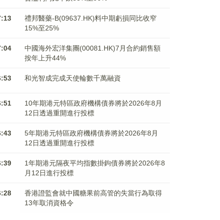
7:13
禮邦醫藥-B(09637.HK)料中期虧損同比收窄
15%至25%
7:04
中國海外宏洋集團(00081.HK)7月合約銷售額
按年上升44%
6:53
和光智成完成天使輪數千萬融資
6:51
10年期港元特區政府機構債券將於2026年8月
12日透過重開進行投標
6:43
5年期港元特區政府機構債券將於2026年8月
12日透過重開進行投標
6:39
1年期港元隔夜平均指數掛鉤債券將於2026年8
月12日進行投標
6:28
香港證監會就中國糖果前高管的失當行為取得
13年取消資格令