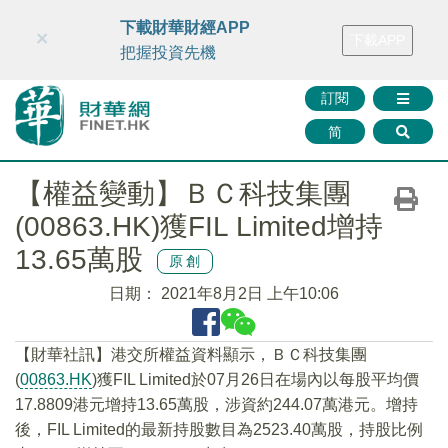
財華智庫網
FINTV
FINMETA
財華證券
媒體矩陣
下載財華財經APP
×
下載APP
智庫沙龍
聯絡我們
把握投資先機
訂閱
简
【權益變動】ＢＣ科技集團
(00863.HK)獲FIL Limited增持
13.65萬股
原創
日期：
2021年8月2日 上午10:06
【財華社訊】港交所權益資料顯示，ＢＣ科技集團
(
00863.HK
)獲FIL Limited於07月26日在場內以每股平均價
17.8809港元增持13.65萬股，涉資約244.07萬港元。增持
後，FIL Limited的最新持股數目為2523.40萬股，持股比例