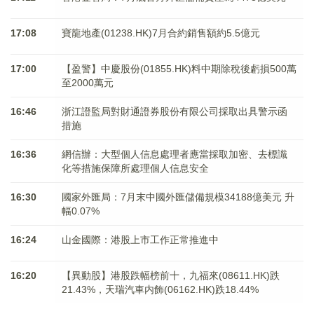
17:08
寶龍地產(01238.HK)7月合約銷售額約5.5億元
17:00
【盈警】中慶股份(01855.HK)料中期除稅後虧損500萬
至2000萬元
16:46
浙江證監局對財通證券股份有限公司採取出具警示函
措施
16:36
網信辦：大型個人信息處理者應當採取加密、去標識
化等措施保障所處理個人信息安全
16:30
國家外匯局：7月末中國外匯儲備規模34188億美元 升
幅0.07%
16:24
山金國際：港股上市工作正常推進中
16:20
【異動股】港股跌幅榜前十，九福來(08611.HK)跌
21.43%，天瑞汽車内飾(06162.HK)跌18.44%