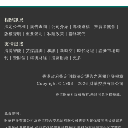
相關訊息
法定公告欄
|
廣告查詢
|
公司介紹
|
專欄邀稿
|
投資者關係
|
版權聲明
|
重要聲明
|
私隱政策
|
聯絡我們
友情鏈接
清博智能
|
艾媒諮詢
|
和訊
|
新時空
|
時代財經
|
證券市場周
刊
|
壹財信
|
權衡財經
|
攬富財經
|
更多...
香港政府指定刊載法定通告之憲報刊登報章
Copyright © 1998 - 2026 財華控股有限公司
香港財華社版權所有,未經同意不得轉載。
免責聲明：
財華控股有限公司及香港聯合交易所有限公司將盡力確保彼等所提供資料
之準確性及可靠性,但並不保證資料絕對無誤,資料如有錯漏而令閣下蒙受