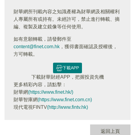
財華網所刊載內容之知識產權為財華網及相關權利
人專屬所有或持有。未經許可，禁止進行轉載、摘
編、複製及建立鏡像等任何使用。
如有意願轉載，請發郵件至
content@finet.com.hk
，獲得書面確認及授權後，
方可轉載。
下載APP
下載財華財經APP，把握投資先機
更多精彩内容，請點擊：
財華網
(https://www.finet.hk/)
財華智庫網
(https://www.finet.com.cn)
現代電視FINTV
(http://www.fintv.hk)
返回上頁