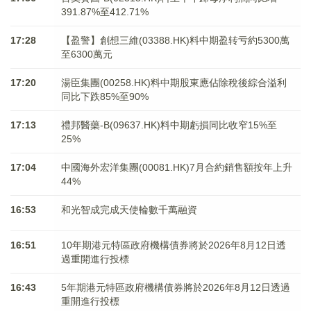
391.87%至412.71%
17:28
【盈警】創想三維(03388.HK)料中期盈转亏約5300萬
至6300萬元
17:20
湯臣集團(00258.HK)料中期股東應佔除稅後綜合溢利
同比下跌85%至90%
17:13
禮邦醫藥-B(09637.HK)料中期虧損同比收窄15%至
25%
17:04
中國海外宏洋集團(00081.HK)7月合約銷售額按年上升
44%
16:53
和光智成完成天使輪數千萬融資
16:51
10年期港元特區政府機構債券將於2026年8月12日透
過重開進行投標
16:43
5年期港元特區政府機構債券將於2026年8月12日透過
重開進行投標