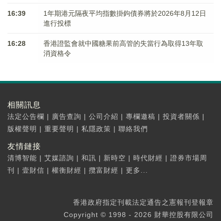
16:39
1年期港元隔夜平均指數掛鉤債券將於2026年8月12日
進行投標
16:28
香港證監會就中國糖果前高管的失當行為取得13年取
消資格令
相關訊息
法定公告欄
|
廣告查詢
|
公司介紹
|
專欄邀稿
|
投資者關係
|
版權聲明
|
重要聲明
|
私隱政策
|
聯絡我們
友情鏈接
清博智能
|
艾媒諮詢
|
和訊
|
新時空
|
時代財經
|
證券市場周
刊
|
壹財信
|
權衡財經
|
攬富財經
|
更多...
香港政府指定刊載法定通告之憲報刊登報章
Copyright © 1998 - 2026 財華控股有限公司