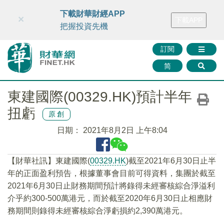
財華智庫網
FINTV
FINMETA
財華證券
媒體矩陣
下載財華財經APP
×
下載APP
智庫沙龍
聯絡我們
把握投資先機
訂閱
简
東建國際(00329.HK)預計半年
扭虧
原創
日期：
2021年8月2日 上午8:04
【財華社訊】東建國際(
00329.HK
)截至2021年6月30日止半
年的正面盈利預告，根據董事會目前可得資料，集團於截至
2021年6月30日止財務期間預計將錄得未經審核綜合淨溢利
介乎約300-500萬港元，而於截至2020年6月30日止相應財
務期間則錄得未經審核綜合淨虧損約2,390萬港元。