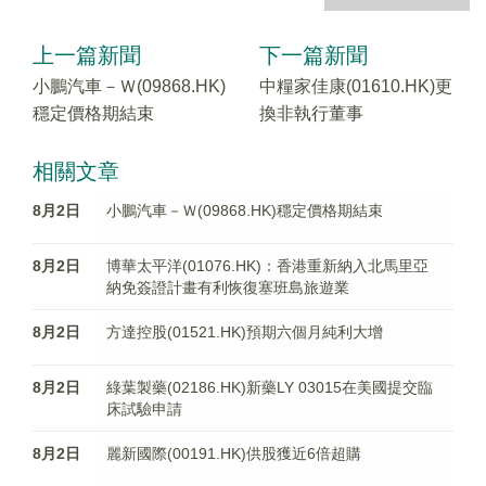
上一篇新聞
下一篇新聞
小鵬汽車－Ｗ(09868.HK)
中糧家佳康(01610.HK)更
穩定價格期結束
換非執行董事
相關文章
8月2日
小鵬汽車－Ｗ(09868.HK)穩定價格期結束
8月2日
博華太平洋(01076.HK)：香港重新納入北馬里亞
納免簽證計畫有利恢復塞班島旅遊業
8月2日
方達控股(01521.HK)預期六個月純利大增
8月2日
綠葉製藥(02186.HK)新藥LY 03015在美國提交臨
床試驗申請
8月2日
麗新國際(00191.HK)供股獲近6倍超購