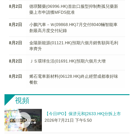
8月2日
德琪醫藥(06996.HK)首款口服型抑制劑孤兒藥新
藥上市申請獲MFDS批准
8月2日
小鵬汽車－Ｗ(09868.HK)7月交付8040輛智能車
創最高月度交付紀錄
8月2日
金陽新能源(01121.HK)預期六個月銷售額與毛利
率齊升
8月2日
ＪＳ環球生活(01691.HK)預期六個月大增
8月2日
烯石電車新材料(06128.HK)終止經營成都泰好味
餐飲
視頻
【今日IPO】保济元和[2633.HK]分拆上市
2026年7月21日 下午5:50