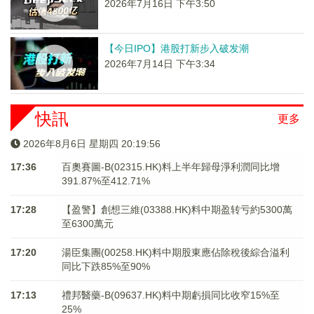
2026年7月16日 下午3:50
【今日IPO】港股打新步入破发潮
2026年7月14日 下午3:34
快訊
更多
2026年8月6日 星期四 20:19:56
17:36
百奧賽圖-B(02315.HK)料上半年歸母淨利潤同比增
391.87%至412.71%
17:28
【盈警】創想三維(03388.HK)料中期盈转亏約5300萬
至6300萬元
17:20
湯臣集團(00258.HK)料中期股東應佔除稅後綜合溢利
同比下跌85%至90%
17:13
禮邦醫藥-B(09637.HK)料中期虧損同比收窄15%至
25%