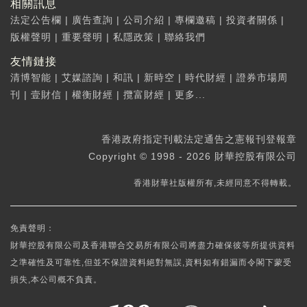
相關訊息
法定公告欄
|
廣告查詢
|
公司介紹
|
專欄邀稿
|
投資者關係
|
版權聲明
|
重要聲明
|
私隱政策
|
聯絡我們
友情鏈接
清博智能
|
艾媒諮詢
|
和訊
|
新時空
|
時代財經
|
證券市場周
刊
|
壹財信
|
權衡財經
|
攬富財經
|
更多...
香港政府指定刊載法定通告之憲報刊登報章
Copyright © 1998 - 2026 財華控股有限公司
香港財華社版權所有,未經同意不得轉載。
免責聲明：
財華控股有限公司及香港聯合交易所有限公司將盡力確保彼等所提供資料
之準確性及可靠性,但並不保證資料絕對無誤,資料如有錯漏而令閣下蒙受
損失,本公司概不負責。