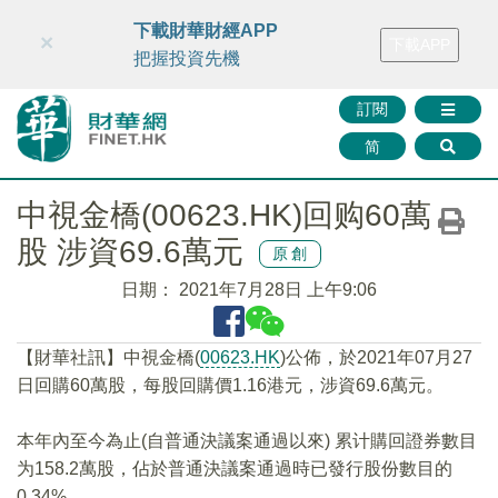
財華智庫網
FINTV
FINMETA
財華證券
媒體矩陣
下載財華財經APP
×
下載APP
智庫沙龍
聯絡我們
把握投資先機
訂閱
简
中視金橋(00623.HK)回购60萬
股 涉資69.6萬元
原創
日期：
2021年7月28日 上午9:06
【財華社訊】中視金橋(
00623.HK
)公佈，於2021年07月27
日回購60萬股，每股回購價1.16港元，涉資69.6萬元。
本年內至今為止(自普通決議案通過以來) 累计購回證券數目
为158.2萬股，佔於普通決議案通過時已發行股份數目的
0.34%。