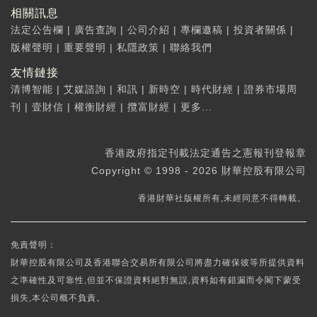
相關訊息
法定公告欄
|
廣告查詢
|
公司介紹
|
專欄邀稿
|
投資者關係
|
版權聲明
|
重要聲明
|
私隱政策
|
聯絡我們
友情鏈接
清博智能
|
艾媒諮詢
|
和訊
|
新時空
|
時代財經
|
證券市場周
刊
|
壹財信
|
權衡財經
|
攬富財經
|
更多...
香港政府指定刊載法定通告之憲報刊登報章
Copyright © 1998 - 2026 財華控股有限公司
香港財華社版權所有,未經同意不得轉載。
免責聲明：
財華控股有限公司及香港聯合交易所有限公司將盡力確保彼等所提供資料
之準確性及可靠性,但並不保證資料絕對無誤,資料如有錯漏而令閣下蒙受
損失,本公司概不負責。