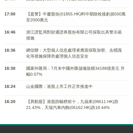
17:00
【盈警】中慶股份(01855.HK)料中期除稅後虧損500萬
至2000萬元
16:46
浙江證監局對財通證券股份有限公司採取出具警示函
措施
16:36
網信辦：大型個人信息處理者應當採取加密、去標識
化等措施保障所處理個人信息安全
16:30
國家外匯局：7月末中國外匯儲備規模34188億美元 升
幅0.07%
16:24
山金國際：港股上市工作正常推進中
16:20
【異動股】港股跌幅榜前十，九福來(08611.HK)跌
21.43%，天瑞汽車内飾(06162.HK)跌18.44%