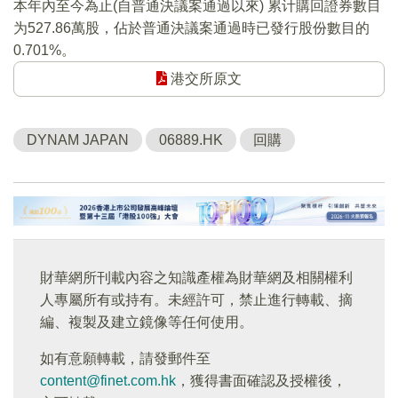
本年內至今為止(自普通決議案通過以來) 累计購回證券數目
为527.86萬股，佔於普通決議案通過時已發行股份數目的
0.701%。
港交所原文
DYNAM JAPAN
06889.HK
回購
財華網所刊載內容之知識產權為財華網及相關權利
人專屬所有或持有。未經許可，禁止進行轉載、摘
編、複製及建立鏡像等任何使用。
如有意願轉載，請發郵件至
content@finet.com.hk
，獲得書面確認及授權後，