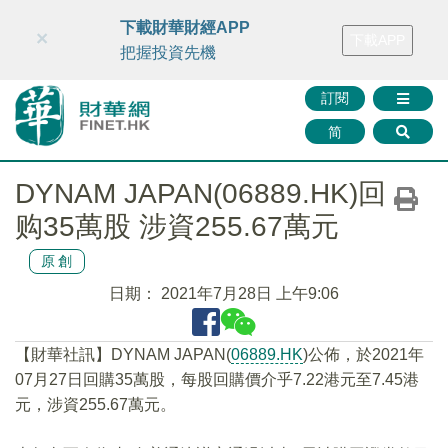
財華智庫網
FINTV
FINMETA
財華證券
媒體矩陣
下載財華財經APP
×
下載APP
智庫沙龍
聯絡我們
把握投資先機
訂閱
简
DYNAM JAPAN(06889.HK)回
购35萬股 涉資255.67萬元
原創
日期：
2021年7月28日 上午9:06
【財華社訊】DYNAM JAPAN(
06889.HK
)公佈，於2021年
07月27日回購35萬股，每股回購價介乎7.22港元至7.45港
元，涉資255.67萬元。