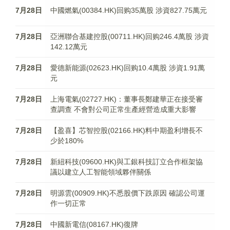
7月28日
中國燃氣(00384.HK)回购35萬股 涉資827.75萬元
7月28日
亞洲聯合基建控股(00711.HK)回购246.4萬股 涉資
142.12萬元
7月28日
愛德新能源(02623.HK)回购10.4萬股 涉資1.91萬
元
7月28日
上海電氣(02727.HK)：董事長鄭建華正在接受審
查調查 不會對公司正常生產經營造成重大影響
7月28日
【盈喜】芯智控股(02166.HK)料中期盈利增長不
少於180%
7月28日
新紐科技(09600.HK)與工銀科技訂立合作框架協
議以建立人工智能領域夥伴關係
7月28日
明源雲(00909.HK)不悉股價下跌原因 確認公司運
作一切正常
7月28日
中國新電信(08167.HK)復牌