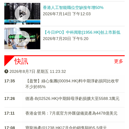
香港人工智能職位空缺按年增50%
2026年7月14日 下午12:03
【今日IPO】中科闻歌[1956.HK]创上市新低
2026年7月20日 下午5:20
快訊
更多
2026年8月7日 星期五 11:23:32
17:35
【盈警】綠心集團(00094.HK)料中期淨虧損同比收窄
不少於85%
17:26
德適-B(02526.HK)中期歸母淨虧損擴大至5588.3萬元
17:11
香港金管局：7月底官方外匯儲備資產為4478億美元
17:08
寶龍地產(01238.HK)7月合約銷售額約5.5億元