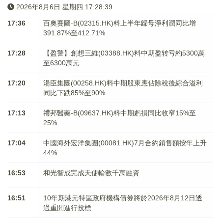
2026年8月6日 星期四 17:28:39
17:36
百奧賽圖-B(02315.HK)料上半年歸母淨利潤同比增
391.87%至412.71%
17:28
【盈警】創想三維(03388.HK)料中期盈转亏約5300萬
至6300萬元
17:20
湯臣集團(00258.HK)料中期股東應佔除稅後綜合溢利
同比下跌85%至90%
17:13
禮邦醫藥-B(09637.HK)料中期虧損同比收窄15%至
25%
17:04
中國海外宏洋集團(00081.HK)7月合約銷售額按年上升
44%
16:53
和光智成完成天使輪數千萬融資
16:51
10年期港元特區政府機構債券將於2026年8月12日透
過重開進行投標