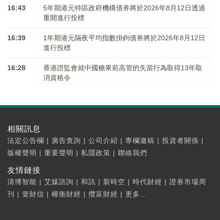
16:43
5年期港元特區政府機構債券將於2026年8月12日透過
重開進行投標
16:39
1年期港元隔夜平均指數掛鉤債券將於2026年8月12日
進行投標
16:28
香港證監會就中國糖果前高管的失當行為取得13年取
消資格令
相關訊息
法定公告欄
|
廣告查詢
|
公司介紹
|
專欄邀稿
|
投資者關係
|
版權聲明
|
重要聲明
|
私隱政策
|
聯絡我們
友情鏈接
清博智能
|
艾媒諮詢
|
和訊
|
新時空
|
時代財經
|
證券市場周
刊
|
壹財信
|
權衡財經
|
攬富財經
|
更多...