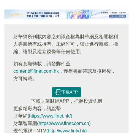
財華網所刊載內容之知識產權為財華網及相關權利
人專屬所有或持有。未經許可，禁止進行轉載、摘
編、複製及建立鏡像等任何使用。
如有意願轉載，請發郵件至
content@finet.com.hk
，獲得書面確認及授權後，
方可轉載。
下載APP
下載財華財經APP，把握投資先機
更多精彩内容，請點擊：
財華網
(https://www.finet.hk/)
財華智庫網
(https://www.finet.com.cn)
現代電視FINTV
(http://www.fintv.hk)