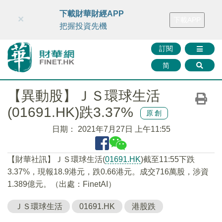
財華智庫網
FINTV
FINMETA
財華證券
媒體矩陣
下載財華財經APP
×
下載APP
智庫沙龍
聯絡我們
把握投資先機
訂閱
简
【異動股】ＪＳ環球生活
(01691.HK)跌3.37%
原創
日期：
2021年7月27日 上午11:55
【財華社訊】ＪＳ環球生活(
01691.HK
)截至11:55下跌
3.37%，現報18.9港元，跌0.66港元。成交716萬股，涉資
1.389億元。（出處：FinetAI）
ＪＳ環球生活
01691.HK
港股跌