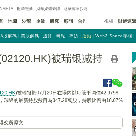
INMETA
財華證券
財華
媒體矩陣
財華
智庫沙龍
單
地圖
沙龍
企業
研究
顧問
合作
視頻
財經速
A股解碼
美股解碼
股評
研報
專訪
活動
Web3 Space專欄
2120.HK)被瑞银减持
120.HK
)被瑞银於07月20日在場內以每股平均價42.9758
，瑞银的最新持股數目為347.28萬股，持股比例由18.07%
港交所原文