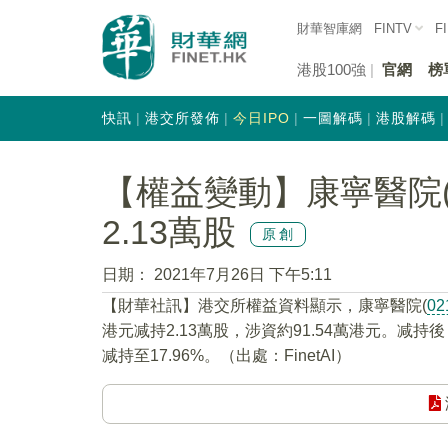
財華智庫網
FINTV
F
港股100強
官網
榜
快訊
港交所發佈
今日IPO
一圖解碼
港股解碼
【權益變動】康寧醫院(0
2.13萬股
原創
日期：
2021年7月26日 下午5:11
【財華社訊】港交所權益資料顯示，康寧醫院(
02
港元减持2.13萬股，涉資約91.54萬港元。减持後
减持至17.96%。（出處：FinetAI）