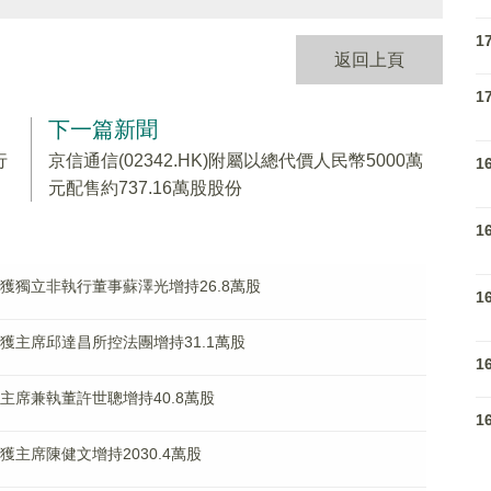
1
返回上頁
1
下一篇新聞
行
京信通信(02342.HK)附屬以總代價人民幣5000萬
1
元配售約737.16萬股股份
1
K)獲獨立非執行董事蘇澤光增持26.8萬股
1
K)獲主席邱達昌所控法團增持31.1萬股
1
)獲主席兼執董許世聰增持40.8萬股
1
)獲主席陳健文增持2030.4萬股