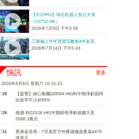
【今日IPO】珞石机器人首日大涨
（03752.HK）
2026年7月9日 下午3:59
工商舖上半年買賣宗數創4年新高
2026年7月14日 下午5:43
快訊
更多
2026年8月8日 星期六 15:15:23
7:35
【盈警】綠心集團(00094.HK)料中期淨虧損同
比收窄不少於85%
7:26
德適-B(02526.HK)中期歸母淨虧損擴大至
5588.3萬元
7:11
香港金管局：7月底官方外匯儲備資產為4478
億美元