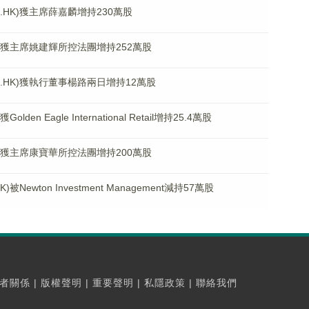
.HK)獲主席薛嘉麟增持230萬股
K)獲主席姚建輝所控法團增持252萬股
7.HK)獲執行董事楊路兩日增持12萬股
en Eagle International Retail增持25.4萬股
K)獲主席康寶華所控法團增持200萬股
Newton Investment Management減持57萬股
者關係
|
版權聲明
|
重要聲明
|
私隱政策
|
聯絡我們