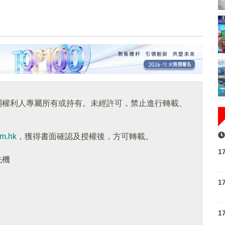
關權利人專屬所有或持有。未經許可，禁止進行轉載、
om.hk
，獲得書面確認及授權後，方可轉載。
1
先機
1
1