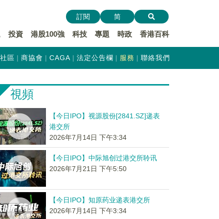
訂閱
简
遞
投資
港股100強
科技
專題
時政
香港百科
社區
商協會
CAGA
法定公告欄
服務
聯絡我們
視頻
【今日IPO】视源股份[2841.SZ]递表
港交所
2026年7月14日 下午3:34
【今日IPO】中际旭创过港交所聆讯
2026年7月21日 下午5:50
【今日IPO】知原药业递表港交所
2026年7月14日 下午3:34