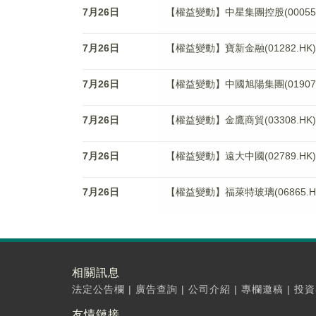
7月26日
【權益變動】中星集團控股(00055
7月26日
【權益變動】寶新金融(01282.H
7月26日
【權益變動】中國旭陽集團(0190
7月26日
【權益變動】金鷹商貿(03308.HK)獲Gold
7月26日
【權益變動】遠大中國(02789.H
7月26日
【權益變動】福萊特玻璃(06865.HK)被
相關訊息
法定公告欄
|
廣告查詢
|
公司介紹
|
專欄邀稿
|
投資
友情鏈接