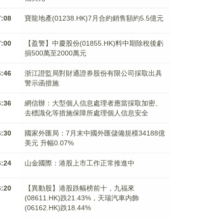
7:08
寶龍地產(01238.HK)7月合約銷售額約5.5億元
7:00
【盈警】中慶股份(01855.HK)料中期除稅後虧
損500萬至2000萬元
6:46
浙江證監局對財通證券股份有限公司採取出具
警示函措施
6:36
網信辦：大型個人信息處理者應當採取加密、
去標識化等措施保障所處理個人信息安全
6:30
國家外匯局：7月末中國外匯儲備規模34188億
美元 升幅0.07%
6:24
山金國際：港股上市工作正常推進中
6:20
【異動股】港股跌幅榜前十，九福來
(08611.HK)跌21.43%，天瑞汽車内飾
(06162.HK)跌18.44%