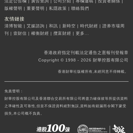
法定公告欄
|
廣告查詢
|
公司介紹
|
專欄邀稿
|
投資者關係
|
版權聲明
|
重要聲明
|
私隱政策
|
聯絡我們
友情鏈接
清博智能
|
艾媒諮詢
|
和訊
|
新時空
|
時代財經
|
證券市場周
刊
|
壹財信
|
權衡財經
|
攬富財經
|
更多...
香港政府指定刊載法定通告之憲報刊登報章
Copyright © 1998 - 2026 財華控股有限公司
香港財華社版權所有,未經同意不得轉載。
免責聲明：
財華控股有限公司及香港聯合交易所有限公司將盡力確保彼等所提供資料
之準確性及可靠性,但並不保證資料絕對無誤,資料如有錯漏而令閣下蒙受
損失,本公司概不負責。