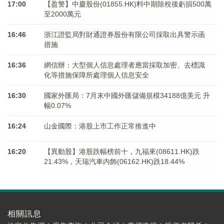
17:00
【盈警】中慶股份(01855.HK)料中期除稅後虧損500萬
至2000萬元
16:46
浙江證監局對財通證券股份有限公司採取出具警示函
措施
16:36
網信辦：大型個人信息處理者應當採取加密、去標識
化等措施保障所處理個人信息安全
16:30
國家外匯局：7月末中國外匯儲備規模34188億美元 升
幅0.07%
16:24
山金國際：港股上市工作正常推進中
16:20
【異動股】港股跌幅榜前十，九福來(08611.HK)跌
21.43%，天瑞汽車内飾(06162.HK)跌18.44%
相關訊息