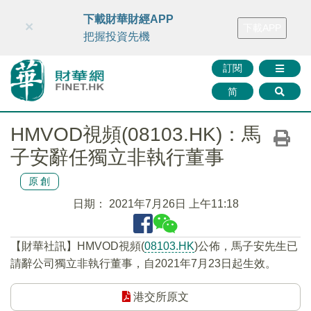
財華智庫網
FINTV
FINMETA
財華證券
媒體矩陣
下載財華財經APP
×
下載APP
智庫沙龍
聯絡我們
把握投資先機
訂閱
简
HMVOD視頻(08103.HK)：馬
子安辭任獨立非執行董事
原創
日期：
2021年7月26日 上午11:18
【財華社訊】HMVOD視頻(
08103.HK
)公佈，馬子安先生已
請辭公司獨立非執行董事，自2021年7月23日起生效。
港交所原文