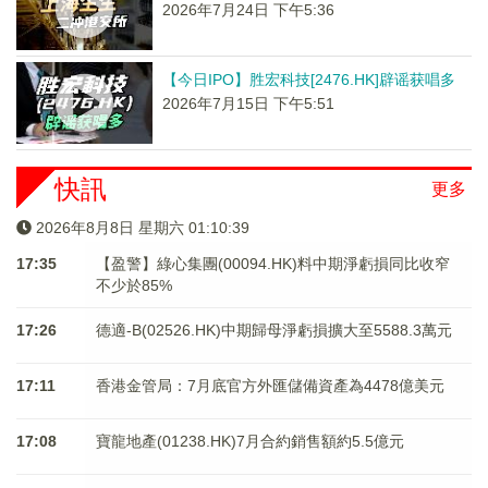
2026年7月24日 下午5:36
【今日IPO】胜宏科技[2476.HK]辟谣获唱多
2026年7月15日 下午5:51
快訊
更多
2026年8月8日 星期六 01:10:40
17:35
【盈警】綠心集團(00094.HK)料中期淨虧損同比收窄
不少於85%
17:26
德適-B(02526.HK)中期歸母淨虧損擴大至5588.3萬元
17:11
香港金管局：7月底官方外匯儲備資產為4478億美元
17:08
寶龍地產(01238.HK)7月合約銷售額約5.5億元