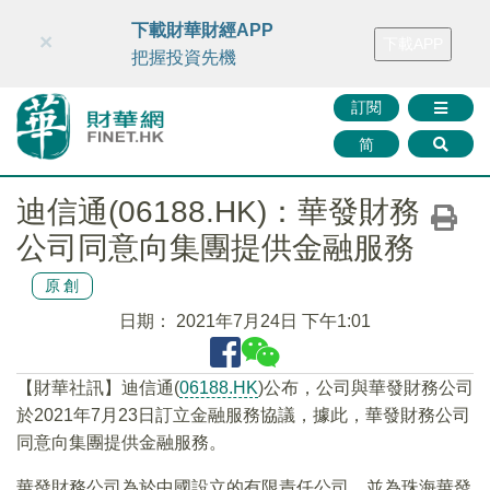
財華智庫網
FINTV
FINMETA
財華證券
媒體矩陣
下載財華財經APP
×
下載APP
智庫沙龍
聯絡我們
把握投資先機
訂閱
简
迪信通(06188.HK)：華發財務
公司同意向集團提供金融服務
原創
日期：
2021年7月24日 下午1:01
【財華社訊】迪信通(
06188.HK
)公布，公司與華發財務公司
於2021年7月23日訂立金融服務協議，據此，華發財務公司
同意向集團提供金融服務。
華發財務公司為於中國設立的有限責任公司，並為珠海華發