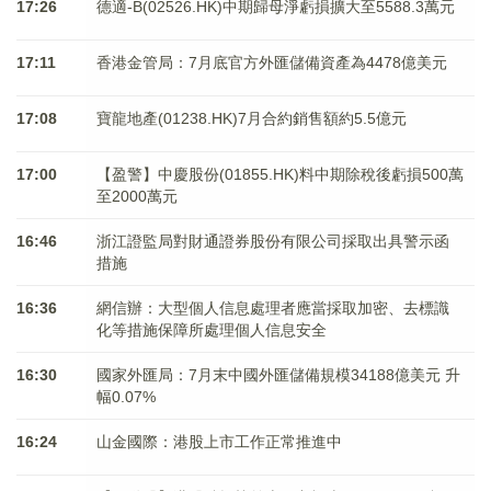
17:26
德適-B(02526.HK)中期歸母淨虧損擴大至5588.3萬元
17:11
香港金管局：7月底官方外匯儲備資產為4478億美元
17:08
寶龍地產(01238.HK)7月合約銷售額約5.5億元
17:00
【盈警】中慶股份(01855.HK)料中期除稅後虧損500萬
至2000萬元
16:46
浙江證監局對財通證券股份有限公司採取出具警示函
措施
16:36
網信辦：大型個人信息處理者應當採取加密、去標識
化等措施保障所處理個人信息安全
16:30
國家外匯局：7月末中國外匯儲備規模34188億美元 升
幅0.07%
16:24
山金國際：港股上市工作正常推進中