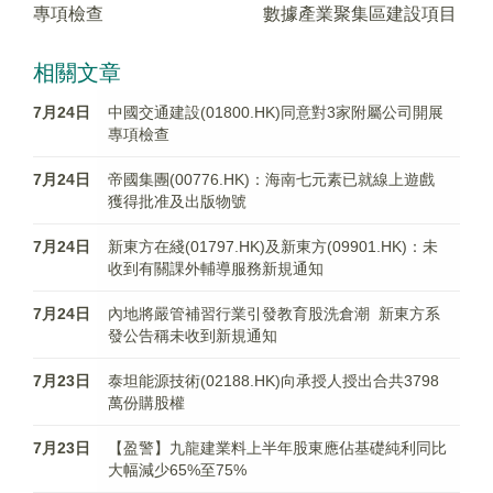
專項檢查
數據產業聚集區建設項目
相關文章
7月24日
中國交通建設(01800.HK)同意對3家附屬公司開展
專項檢查
7月24日
帝國集團(00776.HK)：海南七元素已就線上遊戲
獲得批准及出版物號
7月24日
新東方在綫(01797.HK)及新東方(09901.HK)：未
收到有關課外輔導服務新規通知
7月24日
內地將嚴管補習行業引發教育股洗倉潮 新東方系
發公告稱未收到新規通知
7月23日
泰坦能源技術(02188.HK)向承授人授出合共3798
萬份購股權
7月23日
【盈警】九龍建業料上半年股東應佔基礎純利同比
大幅減少65%至75%