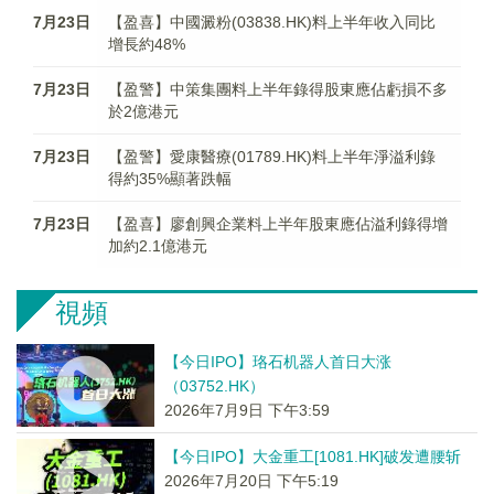
7月23日
【盈喜】中國澱粉(03838.HK)料上半年收入同比
增長約48%
7月23日
【盈警】中策集團料上半年錄得股東應佔虧損不多
於2億港元
7月23日
【盈警】愛康醫療(01789.HK)料上半年淨溢利錄
得約35%顯著跌幅
7月23日
【盈喜】廖創興企業料上半年股東應佔溢利錄得增
加約2.1億港元
視頻
【今日IPO】珞石机器人首日大涨
（03752.HK）
2026年7月9日 下午3:59
【今日IPO】大金重工[1081.HK]破发遭腰斩
2026年7月20日 下午5:19