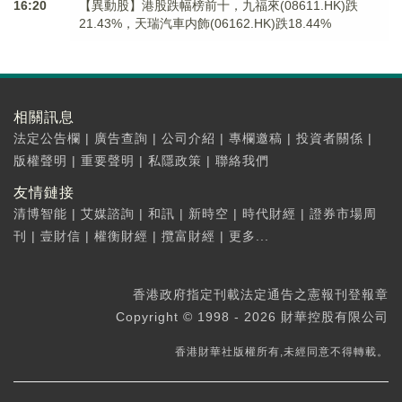
16:20
【異動股】港股跌幅榜前十，九福來(08611.HK)跌
21.43%，天瑞汽車内飾(06162.HK)跌18.44%
相關訊息
法定公告欄
|
廣告查詢
|
公司介紹
|
專欄邀稿
|
投資者關係
|
版權聲明
|
重要聲明
|
私隱政策
|
聯絡我們
友情鏈接
清博智能
|
艾媒諮詢
|
和訊
|
新時空
|
時代財經
|
證券市場周
刊
|
壹財信
|
權衡財經
|
攬富財經
|
更多...
香港政府指定刊載法定通告之憲報刊登報章
Copyright © 1998 - 2026 財華控股有限公司
香港財華社版權所有,未經同意不得轉載。