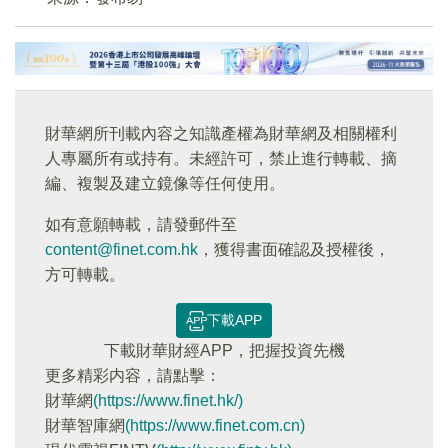
財華網所刊載內容之知識產權為財華網及相關權利
人專屬所有或持有。未經許可，禁止進行轉載、摘
編、複製及建立鏡像等任何使用。
如有意願轉載，請發郵件至
content@finet.com.hk
，獲得書面確認及授權後，
方可轉載。
下載APP
下載財華財經APP，把握投資先機
更多精彩内容，請點擊：
財華網
(https://www.finet.hk/)
財華智庫網
(https://www.finet.com.cn)