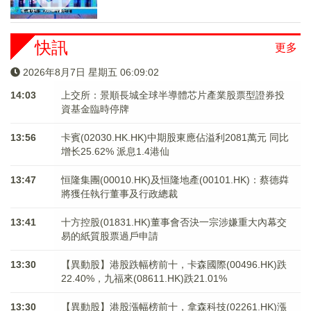
快訊
更多
2026年8月7日 星期五 06:09:02
14:03
上交所：景順長城全球半導體芯片產業股票型證券投
資基金臨時停牌
13:56
卡賓(02030.HK.HK)中期股東應佔溢利2081萬元 同比
增长25.62% 派息1.4港仙
13:47
恒隆集團(00010.HK)及恒隆地產(00101.HK)：蔡德粦
將獲任執行董事及行政總裁
13:41
十方控股(01831.HK)董事會否決一宗涉嫌重大內幕交
易的紙質股票過戶申請
13:30
【異動股】港股跌幅榜前十，卡森國際(00496.HK)跌
22.40%，九福來(08611.HK)跌21.01%
13:30
【異動股】港股漲幅榜前十，拿森科技(02261.HK)漲