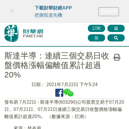
財華智庫網
FINTV
FINMETA
財華證券
媒體矩陣
下載財華財經APP
×
下載APP
智庫沙龍
聯絡我們
把握投資先機
訂閱
简
斯達半導：連續三個交易日收
盤價格漲幅偏離值累計超過
20%
日期：
2021年7月22日 下午5:24
發布易 7月22日 - 斯達半導(603290)公司股票交易于07月20
日、07月21日、07月22日連續三個交易日收盤價格漲幅偏
離值累計超過20%。 （數據來源：巨潮）
來源：發布易