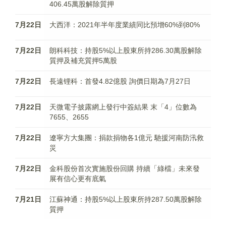
406.45萬股解除質押
7月22日
大西洋：2021年半年度業績同比預增60%到80%
7月22日
朗科科技：持股5%以上股東所持286.30萬股解除
質押及補充質押5萬股
7月22日
長遠锂科：首發4.82億股 詢價日期為7月27日
7月22日
天微電子披露網上發行中簽結果 末「4」位數為
7655、2655
7月22日
遼寧方大集團：捐款捐物各1億元 馳援河南防汛救
災
7月22日
金科股份首次實施股份回購 持續「綠檔」未來發
展有信心更有底氣
7月21日
江蘇神通：持股5%以上股東所持287.50萬股解除
質押