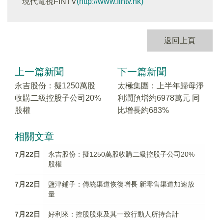
現代電視FINTV
(http://www.fintv.hk)
返回上頁
上一篇新聞
下一篇新聞
永吉股份：擬1250萬股
太極集團：上半年歸母淨
收購二級控股子公司20%
利潤預增約6978萬元 同
股權
比增長約683%
相關文章
7月22日
永吉股份：擬1250萬股收購二級控股子公司20%
股權
7月22日
鹽津鋪子：傳統渠道恢復增長 新零售渠道加速放
量
7月22日
好利來：控股股東及其一致行動人所持合計