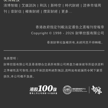
清博智能
|
艾媒諮詢
|
和訊
|
新時空
|
時代財經
|
證券市場周
刊
|
壹財信
|
權衡財經
|
攬富財經
|
更多...
香港政府指定刊載法定通告之憲報刊登報章
Copyright © 1998 - 2026 財華控股有限公司
香港財華社版權所有,未經同意不得轉載。
免責聲明：
財華控股有限公司及香港聯合交易所有限公司將盡力確保彼等所提供資料
之準確性及可靠性,但並不保證資料絕對無誤,資料如有錯漏而令閣下蒙受
損失,本公司概不負責。