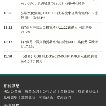
+75.05%，辰興發展(02286.HK)漲+64.91%
13:26
弘毅文化集團(00419.HK)主要股東合共出售約2.02億
股 盤中漲超54%
13:22
前7個月中國出口機電產品11.12萬億元 同比增長
21.2%
13:17
前7個月中國貨物貿易進出口總值30.13萬億元 同比增
長17.3%
11:56
【盈喜】CGII HLDGS(01940.HK)料中期稅後純利增
至不少於1億元
相關訊息
法定公告欄
|
廣告查詢
|
公司介紹
|
專欄邀稿
|
投資者關係
|
版權聲明
|
重要聲明
|
私隱政策
|
聯絡我們
友情鏈接