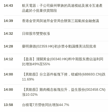
14:43
航天電器：子公司蘇州華旃的高速模組及液冷互連產
品處於小批量供貨階段
14:39
香港金管局與迪拜金管局合辦第三屆氣候金融會議
14:32
日韓股市雙雙收漲
14:28
藥明康德(02359.HK)初步禁令動議獲美法院批准
14:12
【盈喜】潼關黃金(00340.HK)料中期股东應佔溢利同
比增加49%至55%
14:00
【異動股】分立器件板塊下挫，锴威特(688693.CN)跌
11.69%
14:00
【異動股】雞肉概念板塊拉升，益生股份(002458.CN)
漲10.02%
13:58
台積電7月營收同比增加44.7%