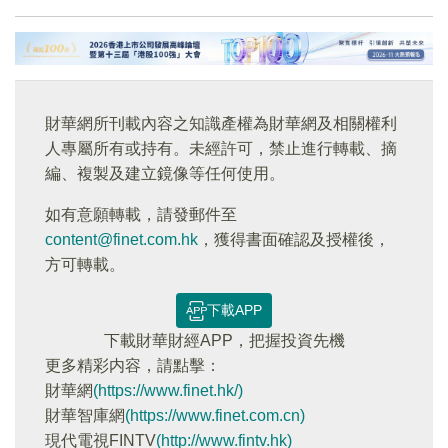
財華網所刊載內容之知識產權為財華網及相關權利
人專屬所有或持有。未經許可，禁止進行轉載、摘
編、複製及建立鏡像等任何使用。
如有意願轉載，請發郵件至
content@finet.com.hk
，獲得書面確認及授權後，
方可轉載。
下載APP
下載財華財經APP，把握投資先機
更多精彩内容，請點擊：
財華網
(https://www.finet.hk/)
財華智庫網
(https://www.finet.com.cn)
現代電視FINTV
(http://www.fintv.hk)