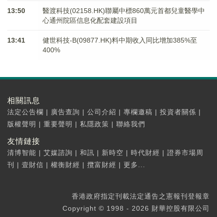
13:50
醫渡科技(02158.HK)聯屬中標860萬元首都兒童醫學中
心通州院區信息化配套建設項目
13:41
健世科技-B(09877.HK)料中期收入同比增加385%至
400%
相關訊息
法定公告欄
|
廣告查詢
|
公司介紹
|
專欄邀稿
|
投資者關係
|
版權聲明
|
重要聲明
|
私隱政策
|
聯絡我們
友情鏈接
清博智能
|
艾媒諮詢
|
和訊
|
新時空
|
時代財經
|
證券市場周
刊
|
壹財信
|
權衡財經
|
攬富財經
|
更多...
香港政府指定刊載法定通告之憲報刊登報章
Copyright © 1998 - 2026 財華控股有限公司