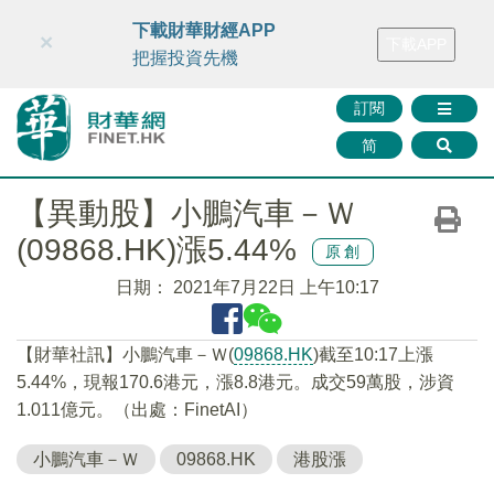
財華智庫網
FINTV
FINMETA
財華證券
媒體矩陣
下載財華財經APP
×
下載APP
智庫沙龍
聯絡我們
把握投資先機
訂閱
简
【異動股】小鵬汽車－Ｗ
(09868.HK)漲5.44%
原創
日期：
2021年7月22日 上午10:17
【財華社訊】小鵬汽車－Ｗ(
09868.HK
)截至10:17上漲
5.44%，現報170.6港元，漲8.8港元。成交59萬股，涉資
1.011億元。（出處：FinetAI）
小鵬汽車－Ｗ
09868.HK
港股漲