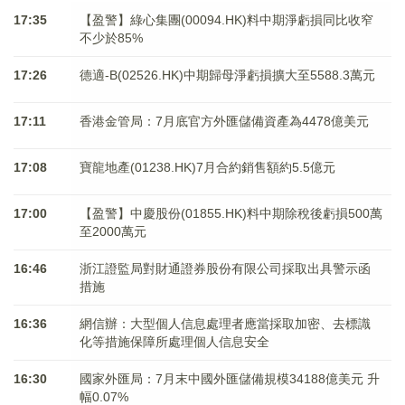
17:35
【盈警】綠心集團(00094.HK)料中期淨虧損同比收窄
不少於85%
17:26
德適-B(02526.HK)中期歸母淨虧損擴大至5588.3萬元
17:11
香港金管局：7月底官方外匯儲備資產為4478億美元
17:08
寶龍地產(01238.HK)7月合約銷售額約5.5億元
17:00
【盈警】中慶股份(01855.HK)料中期除稅後虧損500萬
至2000萬元
16:46
浙江證監局對財通證券股份有限公司採取出具警示函
措施
16:36
網信辦：大型個人信息處理者應當採取加密、去標識
化等措施保障所處理個人信息安全
16:30
國家外匯局：7月末中國外匯儲備規模34188億美元 升
幅0.07%