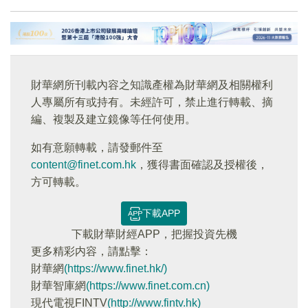
財華網所刊載內容之知識產權為財華網及相關權利
人專屬所有或持有。未經許可，禁止進行轉載、摘
編、複製及建立鏡像等任何使用。
如有意願轉載，請發郵件至
content@finet.com.hk
，獲得書面確認及授權後，
方可轉載。
下載APP
下載財華財經APP，把握投資先機
更多精彩内容，請點擊：
財華網
(https://www.finet.hk/)
財華智庫網
(https://www.finet.com.cn)
現代電視FINTV
(http://www.fintv.hk)