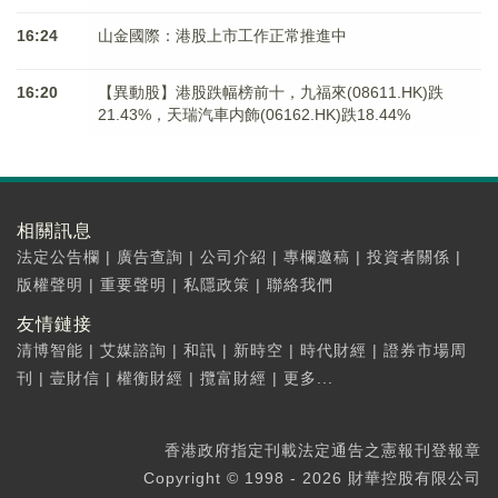
16:24
山金國際：港股上市工作正常推進中
16:20
【異動股】港股跌幅榜前十，九福來(08611.HK)跌
21.43%，天瑞汽車内飾(06162.HK)跌18.44%
相關訊息
法定公告欄
|
廣告查詢
|
公司介紹
|
專欄邀稿
|
投資者關係
|
版權聲明
|
重要聲明
|
私隱政策
|
聯絡我們
友情鏈接
清博智能
|
艾媒諮詢
|
和訊
|
新時空
|
時代財經
|
證券市場周
刊
|
壹財信
|
權衡財經
|
攬富財經
|
更多...
香港政府指定刊載法定通告之憲報刊登報章
Copyright © 1998 - 2026 財華控股有限公司