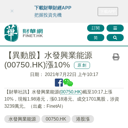
財華智庫網
FINTV
FINMETA
財華證券
媒體矩陣
下載財華財經APP
×
下載APP
智庫沙龍
聯絡我們
把握投資先機
訂閱
简
【異動股】水發興業能源
(00750.HK)漲10%
原創
日期：
2021年7月22日 上午10:17
【財華社訊】水發興業能源(
00750.HK
)截至10:17上漲
10%，現報1.98港元，漲0.18港元。成交1701萬股，涉資
3239萬元。（出處：FinetAI）
水發興業能源
00750.HK
港股漲