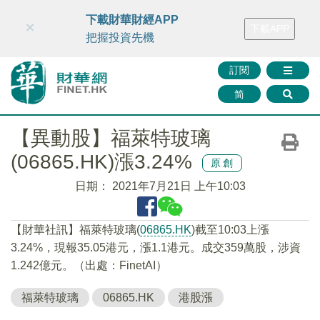
財華智庫網
FINTV
FINMETA
財華證券
媒體矩陣
下載財華財經APP
×
下載APP
智庫沙龍
聯絡我們
把握投資先機
訂閱
简
【異動股】福萊特玻璃
(06865.HK)漲3.24%
原創
日期：
2021年7月21日 上午10:03
【財華社訊】福萊特玻璃(
06865.HK
)截至10:03上漲
3.24%，現報35.05港元，漲1.1港元。成交359萬股，涉資
1.242億元。（出處：FinetAI）
福萊特玻璃
06865.HK
港股漲