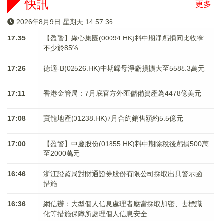
快訊
更多
2026年8月9日 星期天 14:57:36
17:35
【盈警】綠心集團(00094.HK)料中期淨虧損同比收窄
不少於85%
17:26
德適-B(02526.HK)中期歸母淨虧損擴大至5588.3萬元
17:11
香港金管局：7月底官方外匯儲備資產為4478億美元
17:08
寶龍地產(01238.HK)7月合約銷售額約5.5億元
17:00
【盈警】中慶股份(01855.HK)料中期除稅後虧損500萬
至2000萬元
16:46
浙江證監局對財通證券股份有限公司採取出具警示函
措施
16:36
網信辦：大型個人信息處理者應當採取加密、去標識
化等措施保障所處理個人信息安全