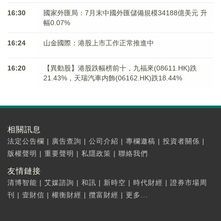
16:30
國家外匯局：7月末中國外匯儲備規模34188億美元 升
幅0.07%
16:24
山金國際：港股上市工作正常推進中
16:20
【異動股】港股跌幅榜前十，九福來(08611.HK)跌
21.43%，天瑞汽車内飾(06162.HK)跌18.44%
相關訊息
法定公告欄
|
廣告查詢
|
公司介紹
|
專欄邀稿
|
投資者關係
|
版權聲明
|
重要聲明
|
私隱政策
|
聯絡我們
友情鏈接
清博智能
|
艾媒諮詢
|
和訊
|
新時空
|
時代財經
|
證券市場周
刊
|
壹財信
|
權衡財經
|
攬富財經
|
更多...