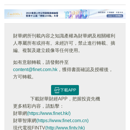
財華網所刊載內容之知識產權為財華網及相關權利
人專屬所有或持有。未經許可，禁止進行轉載、摘
編、複製及建立鏡像等任何使用。
如有意願轉載，請發郵件至
content@finet.com.hk
，獲得書面確認及授權後，
方可轉載。
下載APP
下載財華財經APP，把握投資先機
更多精彩内容，請點擊：
財華網
(https://www.finet.hk/)
財華智庫網
(https://www.finet.com.cn)
現代電視FINTV
(http://www.fintv.hk)