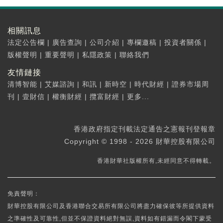
相關訊息
法定公告欄
|
廣告查詢
|
公司介紹
|
專欄邀稿
|
投資者關係
|
版權聲明
|
重要聲明
|
私隱政策
|
聯絡我們
友情鏈接
清博智能
|
艾媒諮詢
|
和訊
|
新時空
|
時代財經
|
證券市場周
刊
|
壹財信
|
權衡財經
|
攬富財經
|
更多...
香港政府指定刊載法定通告之憲報刊登報章
Copyright © 1998 - 2026 財華控股有限公司
香港財華社版權所有,未經同意不得轉載。
免責聲明：
財華控股有限公司及香港聯合交易所有限公司將盡力確保彼等所提供資料
之準確性及可靠性,但並不保證資料絕對無誤,資料如有錯漏而令閣下蒙受