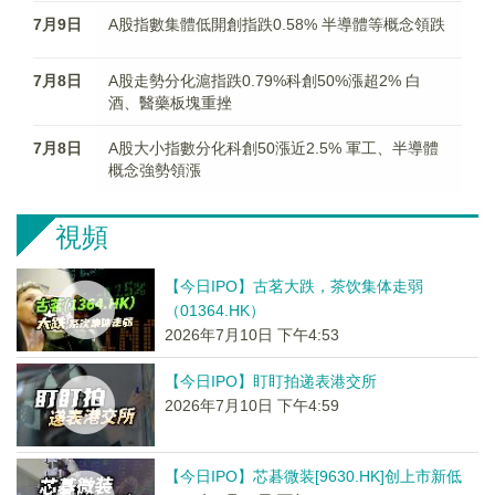
7月9日
A股指數集體低開創指跌0.58% 半導體等概念領跌
7月8日
A股走勢分化滬指跌0.79%科創50%漲超2% 白
酒、醫藥板塊重挫
7月8日
A股大小指數分化科創50漲近2.5% 軍工、半導體
概念強勢領漲
視頻
【今日IPO】古茗大跌，茶饮集体走弱
（01364.HK）
2026年7月10日 下午4:53
【今日IPO】盯盯拍递表港交所
2026年7月10日 下午4:59
【今日IPO】芯碁微装[9630.HK]创上市新低