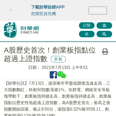
財華智庫網
FINTV
FINMETA
財華證券
媒體矩陣
下載財華財經APP
×
下載APP
智庫沙龍
聯絡我們
把握投資先機
訂閱
简
A股歷史首次！創業板指點位
超過上證指數
原創
日期：
2021年7月13日 上午9:51
【財華社訊】7月13日，滬深兩市早盤低開後迅速走高，三
大指數翻紅，科創50指數漲逾1%。在鋰電、網絡安全等板
塊帶動下，創業板指持續走高，創業板指持續走高，創業板
指點位歷史性地超過上證指數，為A股歷史首次；衝高之後
指數開始回落。截止9:50分，滬指漲0.32%報3558.11，創
業板指漲0.12%報3539.16點。