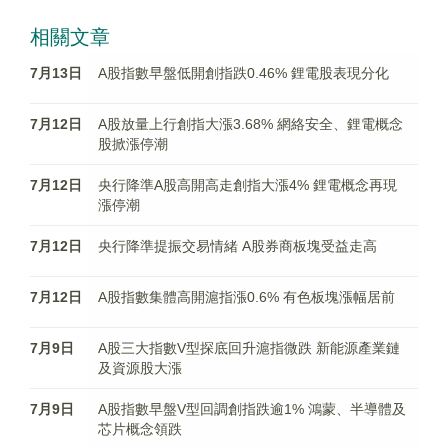
相關文章
7月13日
A股指數早盤低開創指跌0.46% 鋰電股表現分化
7月12日
A股放量上行創指大漲3.68% 網絡安全、鋰電概念
股掀漲停潮
7月12日
央行降準A股高開高走創指大漲4% 鋰電概念再現
漲停潮
7月12日
央行降準提振交易情緒 A股券商板塊受益走高
7月12日
A股指數集體高開滬指漲0.6% 有色板塊漲幅居前
7月9日
A股三大指數V型探底回升滬指微跌 新能源產業鏈
及資源股大漲
7月9日
A股指數早盤V型回調創指跌逾1% 鴻蒙、半導體及
芯片概念領跌