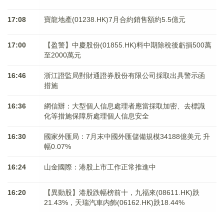
17:08
寶龍地產(01238.HK)7月合約銷售額約5.5億元
17:00
【盈警】中慶股份(01855.HK)料中期除稅後虧損500萬
至2000萬元
16:46
浙江證監局對財通證券股份有限公司採取出具警示函
措施
16:36
網信辦：大型個人信息處理者應當採取加密、去標識
化等措施保障所處理個人信息安全
16:30
國家外匯局：7月末中國外匯儲備規模34188億美元 升
幅0.07%
16:24
山金國際：港股上市工作正常推進中
16:20
【異動股】港股跌幅榜前十，九福來(08611.HK)跌
21.43%，天瑞汽車内飾(06162.HK)跌18.44%