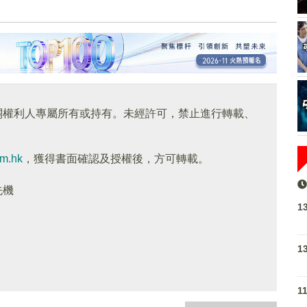
關權利人專屬所有或持有。未經許可，禁止進行轉載、
om.hk
，獲得書面確認及授權後，方可轉載。
先機
1
1
1