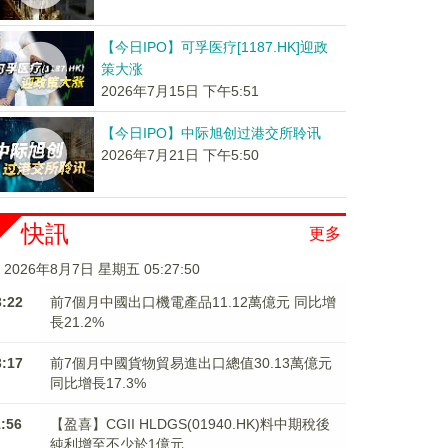
【今日IPO】可孚医疗[1187.HK]迎政
策大涨
2026年7月15日 下午5:51
【今日IPO】中际旭创过港交所聆讯
2026年7月21日 下午5:50
快訊
更多
2026年8月7日 星期五 05:27:51
3:22
前7個月中國出口機電產品11.12萬億元 同比增
長21.2%
3:17
前7個月中國貨物貿易進出口總值30.13萬億元
同比增長17.3%
1:56
【盈喜】CGII HLDGS(01940.HK)料中期稅後
純利增至不少於1億元