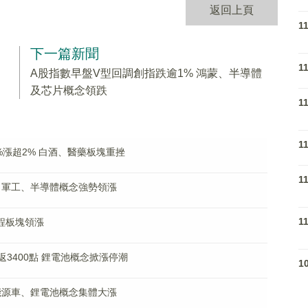
返回上頁
1
下一篇新聞
1
A股指數早盤V型回調創指跌逾1% 鴻蒙、半導體
及芯片概念領跌
1
1
0%漲超2% 白酒、醫藥板塊重挫
1
% 軍工、半導體概念強勢領漲
1
工程板塊領漲
返3400點 鋰電池概念掀漲停潮
1
能源車、鋰電池概念集體大漲