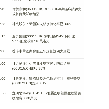
1:42
億騰嘉和(06998.HK)GB268 Ib/II期臨床試驗完
成首例受試者給藥
1:28
神火股份：新疆神火鋁水轉化率已100%
1:15
金力集團(03919.HK)盤中漲超54% 擬折讓
5.1%配股淨籌410萬港元
1:08
香港中華總商會倡五年規劃設四大願景
1:00
【異動股】焦炭Ⅲ板塊下挫，陝西黑貓
(601015.CN)跌8.38%
1:00
【異動股】醫療研發外包板塊拉升，畢得醫藥
(688073.CN)漲20.01%
0:50
宜明昂科-B(01541.HK)附屬宜明凱爾生物醫藥
獲增資5000萬元