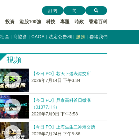
訂閱
简
遞
投資
港股100強
科技
專題
時政
香港百科
社區
商協會
CAGA
法定公告欄
服務
聯絡我們
視頻
【今日IPO】芯天下递表港交所
2026年7月14日 下午3:34
【今日IPO】鼎泰高科首日微涨
（01377.HK）
2026年7月9日 下午3:58
【今日IPO】上海生生二冲港交所
2026年7月24日 下午5:36