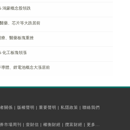
% 鴻蒙概念股領跌
% 醫藥、芯片等大跌居前
 醫療、醫藥板塊重挫
% 化工板塊領漲
 半導體、鋰電池概念大漲居前
者關係
|
版權聲明
|
重要聲明
|
私隱政策
|
聯絡我們
券市場周刊
|
壹財信
|
權衡財經
|
攬富財經
|
更多...