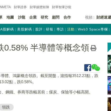
INMETA
財華證券
財華
媒體矩陣
財華
智庫沙龍
單
地圖
沙龍
企業
研究
顧問
合作
視頻
財經速
A股解碼
美股解碼
股評
研報
專訪
活動
Web3 Space專欄
0.58% 半導體等概念領
導體、鴻蒙概念領跌。截至開盤，滬指報3512.23點，跌
13.02點，跌0.58%。
力、鋼鐵、券商等跌幅居前；煤炭、保險等小幅高開。
領跌