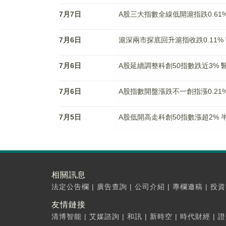
7月7日
A股三大指數全線低開滬指跌0.61
7月6日
滬深兩市探底回升滬指收跌0.11
7月6日
A股延續調整科創50指數跌近3%
7月6日
A股指數開盤漲跌不一創指漲0.21
7月5日
A股低開高走科創50指數漲超2%
相關訊息
法定公告欄
|
廣告查詢
|
公司介紹
|
專欄邀稿
|
投資
友情鏈接
清博智能
|
艾媒諮詢
|
和訊
|
新時空
|
時代財經
|
證