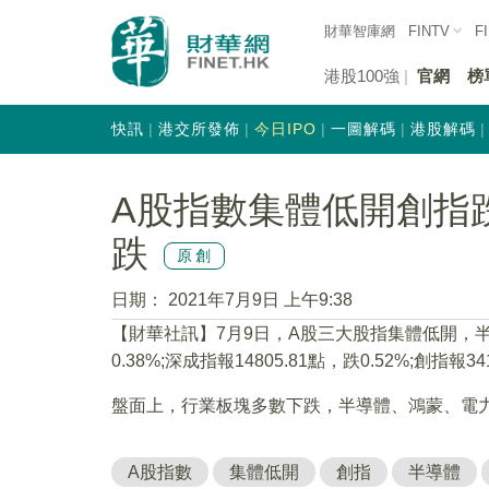
財華智庫網
FINTV
F
港股100強
官網
榜
快訊
港交所發佈
今日IPO
一圖解碼
港股解碼
A股指數集體低開創指跌
跌
原創
日期：
2021年7月9日 上午9:38
【財華社訊】7月9日，A股三大股指集體低開，半
0.38%;深成指報14805.81點，跌0.52%;創指報34
盤面上，行業板塊多數下跌，半導體、鴻蒙、電
A股指數
集體低開
創指
半導體