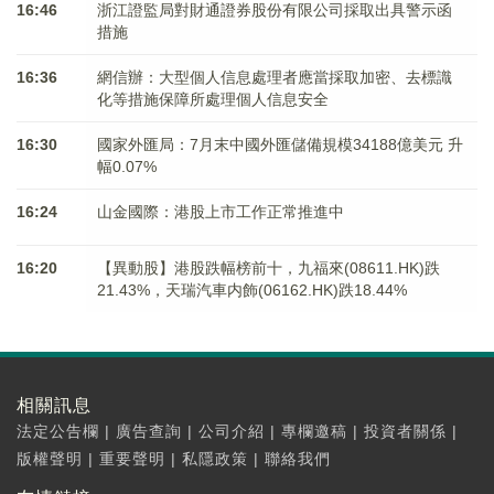
16:46
浙江證監局對財通證券股份有限公司採取出具警示函
措施
16:36
網信辦：大型個人信息處理者應當採取加密、去標識
化等措施保障所處理個人信息安全
16:30
國家外匯局：7月末中國外匯儲備規模34188億美元 升
幅0.07%
16:24
山金國際：港股上市工作正常推進中
16:20
【異動股】港股跌幅榜前十，九福來(08611.HK)跌
21.43%，天瑞汽車内飾(06162.HK)跌18.44%
相關訊息
法定公告欄
|
廣告查詢
|
公司介紹
|
專欄邀稿
|
投資者關係
|
版權聲明
|
重要聲明
|
私隱政策
|
聯絡我們