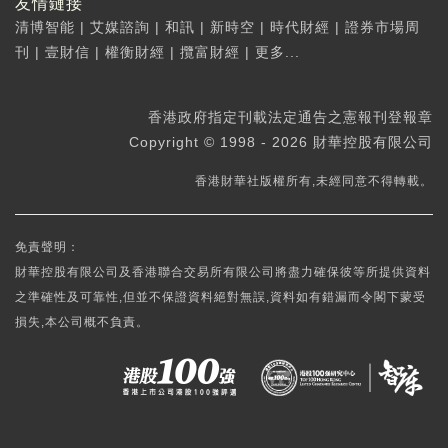
友情鏈接
清博智能
|
艾媒諮詢
|
和訊
|
新時空
|
時代財經
|
證券市場周
刊
|
壹財信
|
權衡財經
|
攬富財經
|
更多...
香港政府指定刊載法定通告之憲報刊登報章
Copyright © 1998 - 2026 財華控股有限公司
香港財華社版權所有,未經同意不得轉載。
免責聲明：
財華控股有限公司及香港聯合交易所有限公司將盡力確保彼等所提供資料
之準確性及可靠性,但並不保證資料絕對無誤,資料如有錯漏而令閣下蒙受
損失,本公司概不負責。