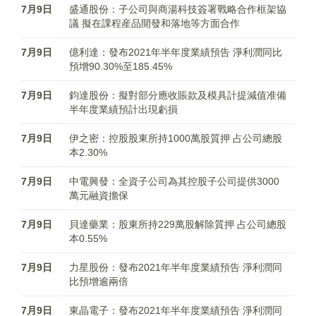
7月9日
盛通股份：子公司與商湯科技簽署戰略合作框架協
議 擬在課程産品開發和落地等方面合作
7月9日
億利達：發布2021年半年度業績預告 淨利潤同比
預增90.30%至185.45%
7月9日
鈞達股份：擬對部分應收賬款及模具計提減值准備
半年度業績預計出現虧損
7月9日
伊之密：控股股東所持1000萬股質押 占公司總股
本2.30%
7月9日
中電興發：全資子公司為其控股子公司提供3000
萬元融資擔保
7月9日
貝達藥業：股東所持229萬股解除質押 占公司總股
本0.55%
7月9日
力星股份：發布2021年半年度業績預告 淨利潤同
比預增逾兩倍
7月9日
東晶電子：發布2021年半年度業績預告 淨利潤同