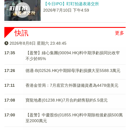
【今日IPO】盯盯拍递表港交所
2026年7月10日 下午4:59
快訊
更多
2026年8月8日 星期六 23:48:46
17:35
【盈警】綠心集團(00094.HK)料中期淨虧損同比收窄
不少於85%
17:26
德適-B(02526.HK)中期歸母淨虧損擴大至5588.3萬元
17:11
香港金管局：7月底官方外匯儲備資產為4478億美元
17:08
寶龍地產(01238.HK)7月合約銷售額約5.5億元
17:00
【盈警】中慶股份(01855.HK)料中期除稅後虧損500萬
至2000萬元