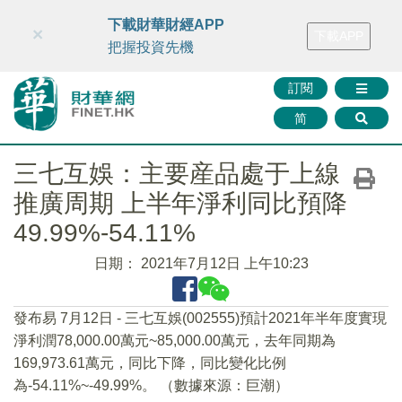
財華智庫網
FINTV
FINMETA
財華證券
媒體矩陣
下載財華財經APP
×
下載APP
智庫沙龍
聯絡我們
把握投資先機
訂閱
简
三七互娛：主要産品處于上線
推廣周期 上半年淨利同比預降
49.99%-54.11%
日期：
2021年7月12日 上午10:23
發布易 7月12日 - 三七互娛(002555)預計2021年半年度實現
淨利潤78,000.00萬元~85,000.00萬元，去年同期為
169,973.61萬元，同比下降，同比變化比例
為-54.11%~-49.99%。 （數據來源：巨潮）