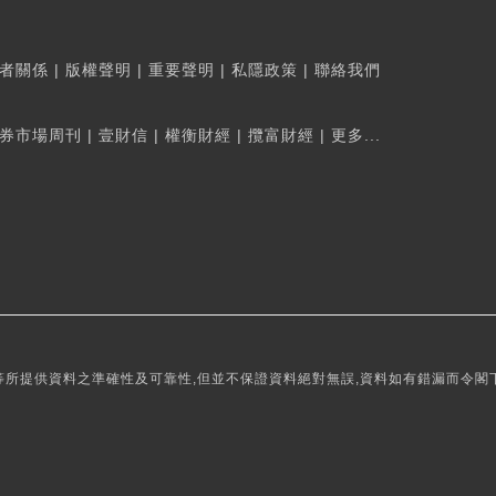
者關係
|
版權聲明
|
重要聲明
|
私隱政策
|
聯絡我們
券市場周刊
|
壹財信
|
權衡財經
|
攬富財經
|
更多...
所提供資料之準確性及可靠性,但並不保證資料絕對無誤,資料如有錯漏而令閣