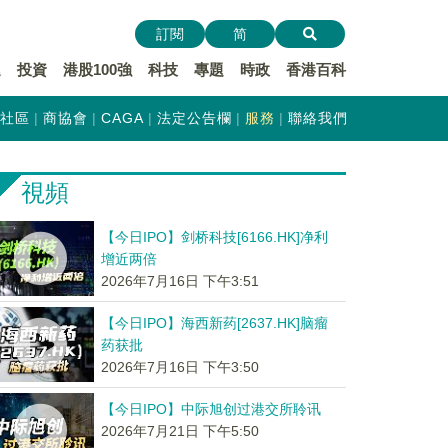
訂閱
简
遞
投資
港股100強
科技
專題
時政
香港百科
社區
商協會
CAGA
法定公告欄
服務
聯絡我們
視頻
【今日IPO】剑桥科技[6166.HK]净利
增近两倍
2026年7月16日 下午3:51
【今日IPO】海西新药[2637.HK]脑瘤
药获批
2026年7月16日 下午3:50
【今日IPO】中际旭创过港交所聆讯
2026年7月21日 下午5:50