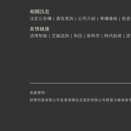
相關訊息
法定公告欄
|
廣告查詢
|
公司介紹
|
專欄邀稿
|
投資
友情鏈接
清博智能
|
艾媒諮詢
|
和訊
|
新時空
|
時代財經
|
證
免責聲明：
財華控股有限公司及香港聯合交易所有限公司將盡力確保彼等