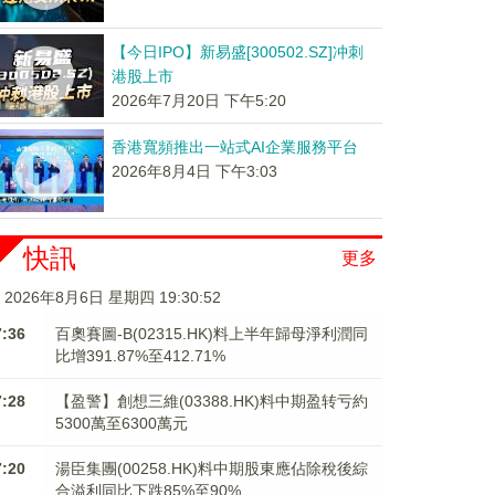
【今日IPO】新易盛[300502.SZ]冲刺
港股上市
2026年7月20日 下午5:20
香港寬頻推出一站式AI企業服務平台
2026年8月4日 下午3:03
快訊
更多
2026年8月6日 星期四 19:30:53
7:36
百奧賽圖-B(02315.HK)料上半年歸母淨利潤同
比增391.87%至412.71%
7:28
【盈警】創想三維(03388.HK)料中期盈转亏約
5300萬至6300萬元
7:20
湯臣集團(00258.HK)料中期股東應佔除稅後綜
合溢利同比下跌85%至90%