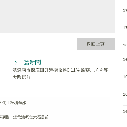
1
1
返回上頁
1
1
下一篇新聞
領
滬深兩市探底回升滬指收跌0.11% 醫藥、芯片等
1
大跌居前
1
% 化工板塊領漲
1
 半導體、鋰電池概念大漲居前