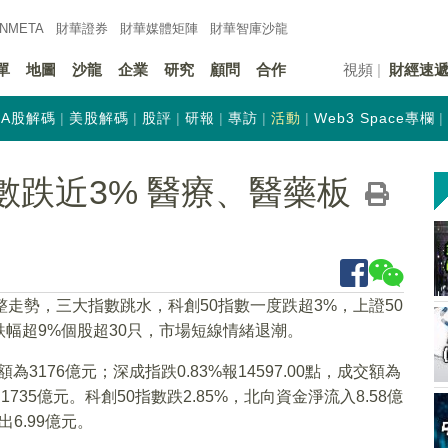
INMETA
財華證券
財華
媒體矩陣
財華
智庫沙龍
單
地圖
沙龍
企業
研究
顧問
合作
視頻
財經速
A股解碼
美股解碼
股評
研報
專訪
活動
Web3 Space專欄
數跌近3% 醫療、醫藥板
走勢，三大指數跳水，科創50指數一度跌超3%，上證50
幅超9%個股超30只，市場短線情緒退潮。
額為3176億元；深成指跌0.83%報14597.00點，成交額為
為1735億元。科創50指數跌2.85%，北向資金淨流入8.58億
6.99億元。