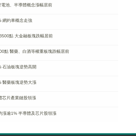
 鋰電池、半導體概念漲幅居前
% 網約車概念走強
500點 大金融板塊跌幅居前
600點 醫藥、白酒等權重板塊跌幅居前
% 石油板塊逆勢高開
% 醫藥板塊逆勢大漲
體芯片產業鏈股領漲
均漲逾1% 半導體及芯片股領漲