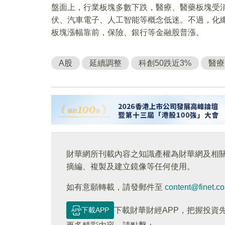
盤面上，行業板塊多數下跌，醫療、醫藥板塊受
伏、汽車電子、人工智能等概念低迷。不過，化
板塊漲幅靠前，保險、銀行等金融股普漲。
A股
延續調整
科創50跌近3%
醫療
財華網所刊載內容之知識產權為財華網及相
摘編、複製及建立鏡像等任何使用。
如有意願轉載，請發郵件至
content@finet.c
下載APP
下載財華財經APP，把握投資