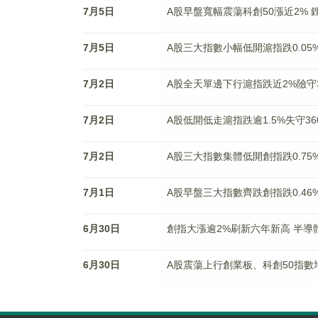
7月5日
A股早盤寬幅震蕩科創50漲近2%
7月5日
A股三大指數小幅低開滬指跌0.05
7月2日
A股全天單邊下行滬指跌近2%險守3
7月2日
A股低開低走滬指跌逾1.5%失守3
7月2日
A股三大指數集體低開創指跌0.75
7月1日
A股早盤三大指數齊跌創指跌0.46
6月30日
創指大漲逾2%刷新六年新高 半導
6月30日
A股震蕩上行創業板、科創50指數