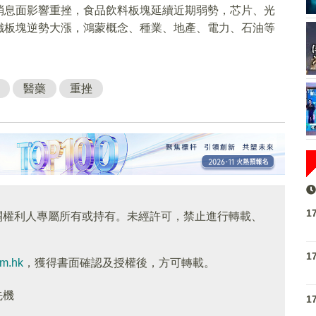
消息面影響重挫，食品飲料板塊延續近期弱勢，芯片、光
纖板塊逆勢大漲，鴻蒙概念、種業、地產、電力、石油等
醫藥
重挫
1
關權利人專屬所有或持有。未經許可，禁止進行轉載、
1
om.hk
，獲得書面確認及授權後，方可轉載。
先機
1