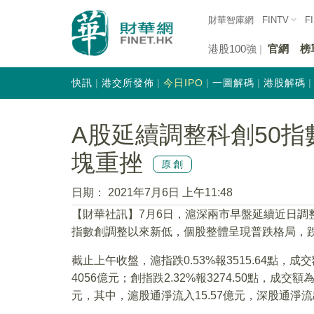
財華智庫網
FINTV
F
港股100強
官網
榜
快訊
港交所發佈
今日IPO
一圖解碼
港股解碼
A股延續調整科創50指
塊重挫
原創
日期：
2021年7月6日 上午11:48
【財華社訊】7月6日，滬深兩市早盤延續近日調整
指數創調整以來新低，個股整體呈現普跌格局，跌
截止上午收盤，滬指跌0.53%報3515.64點，成交
4056億元；創指跌2.32%報3274.50點，成交額
元，其中，滬股通淨流入15.57億元，深股通淨流出