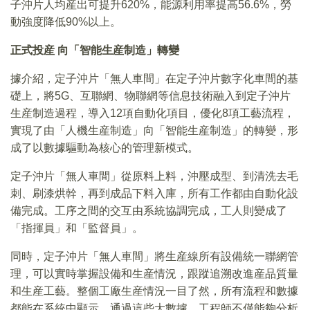
子沖片人均産出可提升620%，能源利用率提高56.6%，勞
動強度降低90%以上。
正式投産 向「智能生産制造」轉變
據介紹，定子沖片「無人車間」在定子沖片數字化車間的基
礎上，將5G、互聯網、物聯網等信息技術融入到定子沖片
生産制造過程，導入12項自動化項目，優化8項工藝流程，
實現了由「人機生産制造」向「智能生産制造」的轉變，形
成了以數據驅動為核心的管理新模式。
定子沖片「無人車間」從原料上料，沖壓成型、到清洗去毛
刺、刷漆烘幹，再到成品下料入庫，所有工作都由自動化設
備完成。工序之間的交互由系統協調完成，工人則變成了
「指揮員」和「監督員」。
同時，定子沖片「無人車間」將生産線所有設備統一聯網管
理，可以實時掌握設備和生産情況，跟蹤追溯改進産品質量
和生産工藝。整個工廠生産情況一目了然，所有流程和數據
都能在系統中顯示，通過這些大數據，工程師不僅能夠分析