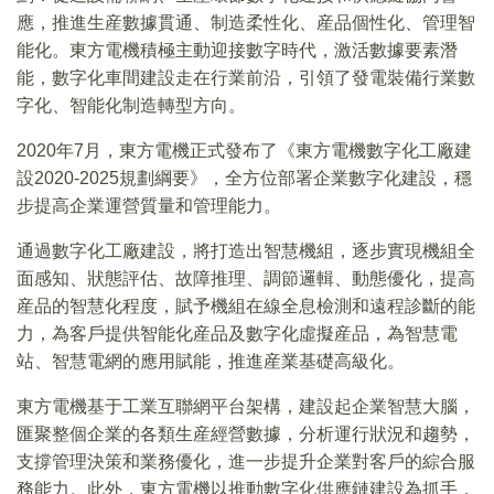
應，推進生産數據貫通、制造柔性化、産品個性化、管理智
能化。東方電機積極主動迎接數字時代，激活數據要素潛
能，數字化車間建設走在行業前沿，引領了發電裝備行業數
字化、智能化制造轉型方向。
2020年7月，東方電機正式發布了《東方電機數字化工廠建
設2020-2025規劃綱要》，全方位部署企業數字化建設，穩
步提高企業運營質量和管理能力。
通過數字化工廠建設，將打造出智慧機組，逐步實現機組全
面感知、狀態評估、故障推理、調節邏輯、動態優化，提高
産品的智慧化程度，賦予機組在線全息檢測和遠程診斷的能
力，為客戶提供智能化産品及數字化虛擬産品，為智慧電
站、智慧電網的應用賦能，推進産業基礎高級化。
東方電機基于工業互聯網平台架構，建設起企業智慧大腦，
匯聚整個企業的各類生産經營數據，分析運行狀況和趨勢，
支撐管理決策和業務優化，進一步提升企業對客戶的綜合服
務能力。此外，東方電機以推動數字化供應鏈建設為抓手，