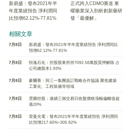
新易盛：發布2021年半
正式跨入CDMO賽道 東
年度業績預告 淨利潤同
曜藥業深入剖析創新藥研
比預增62.12%-77.81%
發「最優解」
相關文章
7月8日
新易盛：發布2021年半年度業績預告 淨利潤同比
預增62.12%-77.81%
7月8日
恒逸石化：控股股東所持7092.58萬股質押解除 占
公司總股本1.93%
7月8日
豪爾賽：與三一集團簽訂戰略合作協議 聚焦建築
工業化、工程裝備等領域
7月8日
雲圖控股：連續三個交易日收盤價格漲幅偏離值超
過20%
7月8日
雷曼光電：發布2021年半年度業績預告 淨利潤同
比預增217.60%~305.82%