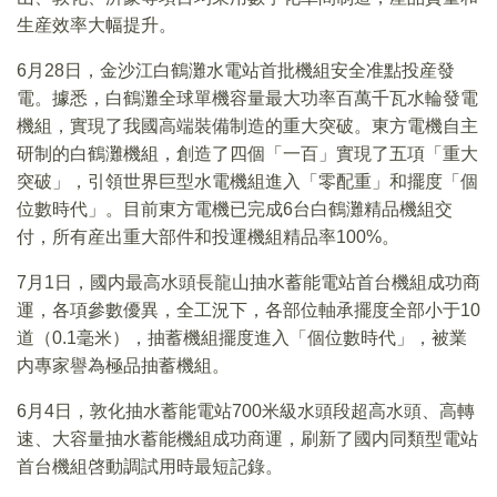
生産效率大幅提升。
6月28日，金沙江白鶴灘水電站首批機組安全准點投産發
電。據悉，白鶴灘全球單機容量最大功率百萬千瓦水輪發電
機組，實現了我國高端裝備制造的重大突破。東方電機自主
研制的白鶴灘機組，創造了四個「一百」實現了五項「重大
突破」，引領世界巨型水電機組進入「零配重」和擺度「個
位數時代」。目前東方電機已完成6台白鶴灘精品機組交
付，所有産出重大部件和投運機組精品率100%。
7月1日，國内最高水頭長龍山抽水蓄能電站首台機組成功商
運，各項參數優異，全工況下，各部位軸承擺度全部小于10
道（0.1毫米），抽蓄機組擺度進入「個位數時代」，被業
内專家譽為極品抽蓄機組。
6月4日，敦化抽水蓄能電站700米級水頭段超高水頭、高轉
速、大容量抽水蓄能機組成功商運，刷新了國内同類型電站
首台機組啓動調試用時最短記錄。