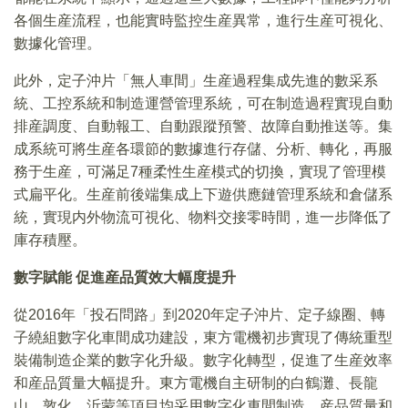
各個生産流程，也能實時監控生産異常，進行生産可視化、
數據化管理。
此外，定子沖片「無人車間」生産過程集成先進的數采系
統、工控系統和制造運營管理系統，可在制造過程實現自動
排産調度、自動報工、自動跟蹤預警、故障自動推送等。集
成系統可將生産各環節的數據進行存儲、分析、轉化，再服
務于生産，可滿足7種柔性生産模式的切換，實現了管理模
式扁平化。生産前後端集成上下遊供應鏈管理系統和倉儲系
統，實現内外物流可視化、物料交接零時間，進一步降低了
庫存積壓。
數字賦能 促進産品質效大幅度提升
從2016年「投石問路」到2020年定子沖片、定子線圈、轉
子繞組數字化車間成功建設，東方電機初步實現了傳統重型
裝備制造企業的數字化升級。數字化轉型，促進了生産效率
和産品質量大幅提升。東方電機自主研制的白鶴灘、長龍
山、敦化、沂蒙等項目均采用數字化車間制造，産品質量和