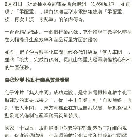
6月21日，沂蒙抽水蓄能電站首台機組一次啓動成功，並實
現了「零配重」，繼白鶴灘巨型水電機組總裝「零配重」
後，再次上演「零配重」的業内傳奇。
一台台精品機組、一個個行業紀錄，充分體現了數字化轉型
在大幅提升生産效率和産品質量方面的優勢。
如今，定子沖片數字化車間已經叠代升級為「無人車間」，
並將「接力」完成白鶴灘、長龍山等重大發電裝備核心部件
的生産任務。
自我蛻變 推動行業高質量發展
定子沖片「無人車間」成功建設，是東方電機推進數字化工
廠建設的重要成果之一。從「手工作業」到「自動産線」再
到「無人車間」，東方電機正在加速自我蛻變，帶動整個大
型發電裝備制造産業鏈高質量發展。
國家「十四五」規劃綱要中對數字智能制造做了詳細的規
劃：促進設備聯網、生産環節數字化連接和供應鏈協同響