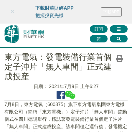
財華智庫網
FINTV
FINMETA
財華證券
媒體矩陣
下載財華財經APP
×
下載APP
智庫沙龍
聯絡我們
把握投資先機
訂閱
简
東方電氣：發電裝備行業首個
定子沖片「無人車間」正式建
成投産
日期：
2021年7月9日 上午6:27
7月8日，東方電氣（600875）旗下東方電氣集團東方電機
有限公司（簡稱「東方電機」）定子沖片「無人車間」啓動
儀式在四川德陽舉行，標誌著發電裝備行業首個定子沖片
「無人車間」正式建成投産。該車間穩定運行後，發電機定