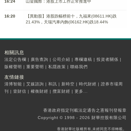
16:24
山金國際：港股上市工作正常推進中
16:20
【異動股】港股跌幅榜前十，九福來(08611.HK)跌
21.43%，天瑞汽車内飾(06162.HK)跌18.44%
相關訊息
法定公告欄
|
廣告查詢
|
公司介紹
|
專欄邀稿
|
投資者關係
|
版權聲明
|
重要聲明
|
私隱政策
|
聯絡我們
友情鏈接
清博智能
|
艾媒諮詢
|
和訊
|
新時空
|
時代財經
|
證券市場周
刊
|
壹財信
|
權衡財經
|
攬富財經
|
更多...
香港政府指定刊載法定通告之憲報刊登報章
Copyright © 1998 - 2026 財華控股有限公司
香港財華社版權所有,未經同意不得轉載。