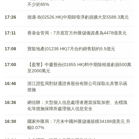
不少於85%
17:26
德適-B(02526.HK)中期歸母淨虧損擴大至5588.3萬元
17:11
香港金管局：7月底官方外匯儲備資產為4478億美元
17:08
寶龍地產(01238.HK)7月合約銷售額約5.5億元
17:00
【盈警】中慶股份(01855.HK)料中期除稅後虧損500萬
至2000萬元
16:46
浙江證監局對財通證券股份有限公司採取出具警示函
措施
16:36
網信辦：大型個人信息處理者應當採取加密、去標識
化等措施保障所處理個人信息安全
16:30
國家外匯局：7月末中國外匯儲備規模34188億美元 升
幅0.07%