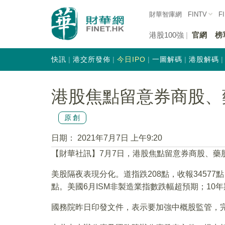
財華智庫網
FINTV
F
港股100強
官網
榜
快訊
港交所發佈
今日IPO
一圖解碼
港股解碼
港股焦點留意券商股、
原創
日期：
2021年7月7日 上午9:20
【財華社訊】7月7日，港股焦點留意券商股、藥
美股隔夜表現分化。道指跌208點，收報34577點
點。美國6月ISM非製造業指數跌幅超預期；10年
國務院昨日印發文件，表示要加強中概股監管，