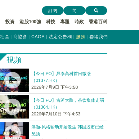
訂閱
简
遞
投資
港股100強
科技
專題
時政
香港百科
社區
商協會
CAGA
法定公告欄
服務
聯絡我們
視頻
【今日IPO】鼎泰高科首日微涨
（01377.HK）
2026年7月9日 下午3:58
【今日IPO】古茗大跌，茶饮集体走弱
（01364.HK）
2026年7月10日 下午4:53
洪灏-风格轮动开始发生 韩国股市已经
见顶