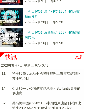
2026年7月9日 下午6:17
【今日IPO】滴普科技[1384.HK]营收
翻倍反跌
2026年7月20日 下午5:20
【今日IPO】海西新药[2637.HK]脑瘤
药获批
2026年7月16日 下午3:50
快訊
更多
2026年8月7日 星期五 07:40:44
5:22
特發服務：成功中標嗶哩嗶哩上海濱江總部物
業服務項目
5:14
亞太股份：公司是零跑汽車和Stellantis集團的
供應商
5:02
美高梅中國(02282.HK)中期股東應佔利潤同比
減少20.2%至19.01億港元 派息0.25港元