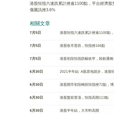
港股恒指六連跌累計挫逾1100點，平台經濟股
傷騰訊挫3.6%
相關文章
7月5日
港股恒指六連跌累計挫逾1100點，
7月5日
港股收市普跌，恒指挫166點
7月5日
港股初段恒指跌幅收窄，歸創通橋首
6月30日
2021半年結: A股原地踏步，港
6月30日
港股開市初段轉跌恒指挫72點，
6月30日
港股盤前普漲，恒指高開113點
6月30日
港股半年結，大市料高開