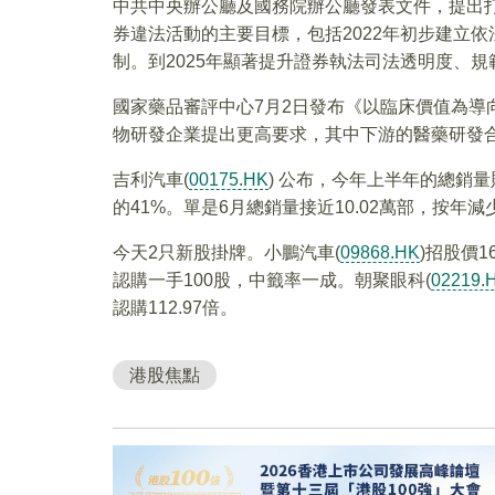
中共中央辦公廳及國務院辦公廳發表文件，提出
券違法活動的主要目標，包括2022年初步建立
制。到2025年顯著提升證券執法司法透明度、
國家藥品審評中心7月2日發布《以臨床價值為導
物研發企業提出更高要求，其中下游的醫藥研發
吉利汽車(
00175.HK
) 公布，今年上半年的總銷量
的41%。單是6月總銷量接近10.02萬部，按年
今天2只新股掛牌。小鵬汽車(
09868.HK
)招股價1
認購一手100股，中籤率一成。朝聚眼科(
02219.
認購112.97倍。
港股焦點