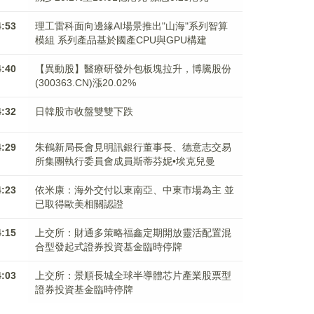
4:53
理工雷科面向邊緣AI場景推出"山海"系列智算
模組 系列產品基於國產CPU與GPU構建
4:40
【異動股】醫療研發外包板塊拉升，博騰股份
(300363.CN)漲20.02%
4:32
日韓股市收盤雙雙下跌
4:29
朱鶴新局長會見明訊銀行董事長、德意志交易
所集團執行委員會成員斯蒂芬妮•埃克兒曼
4:23
依米康：海外交付以東南亞、中東市場為主 並
已取得歐美相關認證
4:15
上交所：財通多策略福鑫定期開放靈活配置混
合型發起式證券投資基金臨時停牌
4:03
上交所：景順長城全球半導體芯片產業股票型
證券投資基金臨時停牌