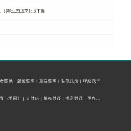
諾、錦欣生殖股東配股下挫
者關係
|
版權聲明
|
重要聲明
|
私隱政策
|
聯絡我們
券市場周刊
|
壹財信
|
權衡財經
|
攬富財經
|
更多...