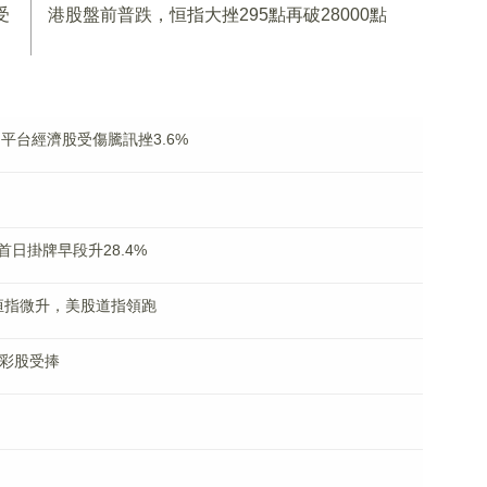
受
港股盤前普跌，恒指大挫295點再破28000點
平台經濟股受傷騰訊挫3.6%
日掛牌早段升28.4%
股恒指微升，美股道指領跑
博彩股受捧