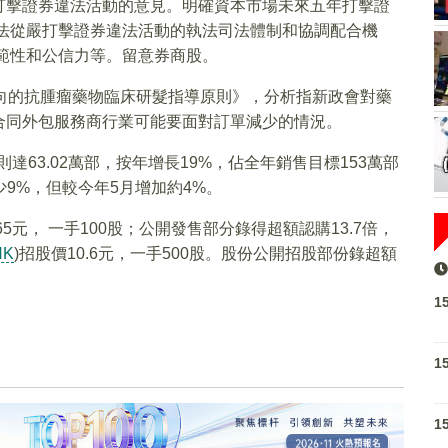
打擊證券違法活動的意見。明確資本市場未來五年打擊證
依法從嚴打擊證券違法活動的執法司法體制和協調配合機
規範性和公信力等。留意券商股。
向的抗腫瘤藥物臨床研髮指導原則》，分析指新政會對藥
合同外包服務商行業可能要面對訂單減少的情況。
則達63.02萬部，按年增長19%，佔全年銷售目標153萬部
減少9%，但較今年5月增加約4%。
65元， 一手100股；公開發售部分錄得超額認購13.7倍，
HK
)招股價10.6元，一手500股。股份公開招股部份錄超額
1
1
1