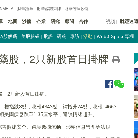
INMETA
財華證券
財華
媒體矩陣
財華
智庫沙龍
單
地圖
沙龍
企業
研究
顧問
合作
視頻
財經速
A股解碼
美股解碼
股評
研報
專訪
活動
Web3 Space專欄
藥股，2只新股首日掛牌
股，2只新股首日掛牌。
；標指跌8點，收報4343點；納指升24點，收報14663
期美國債息跌至1.35厘水平，避險情緒趨升。
完善數據安全、跨境數據流動、涉密信息管理等法規。