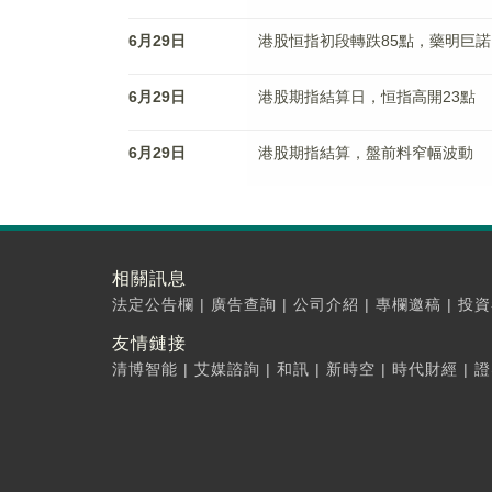
6月29日
港股恒指初段轉跌85點，藥明巨
6月29日
港股期指結算日，恒指高開23點
6月29日
港股期指結算，盤前料窄幅波動
相關訊息
法定公告欄
|
廣告查詢
|
公司介紹
|
專欄邀稿
|
投資
友情鏈接
清博智能
|
艾媒諮詢
|
和訊
|
新時空
|
時代財經
|
證