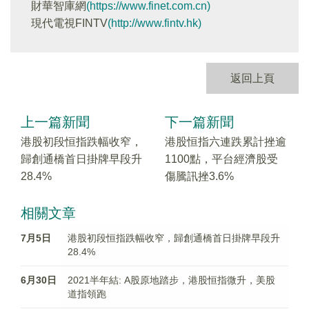
財華智庫網
(https://www.finet.com.cn)
現代電視FINTV
(http://www.fintv.hk)
返回上頁
上一篇新聞
下一篇新聞
港股初段恒指跌幅收窄，
港股恒指六連跌累計挫逾
歸創通橋首日掛牌早段升
1100點，平台經濟股受
28.4%
傷騰訊挫3.6%
相關文章
7月5日
港股初段恒指跌幅收窄，歸創通橋首日掛牌早段升
28.4%
6月30日
2021半年結: A股原地踏步，港股恒指微升，美股
道指領跑