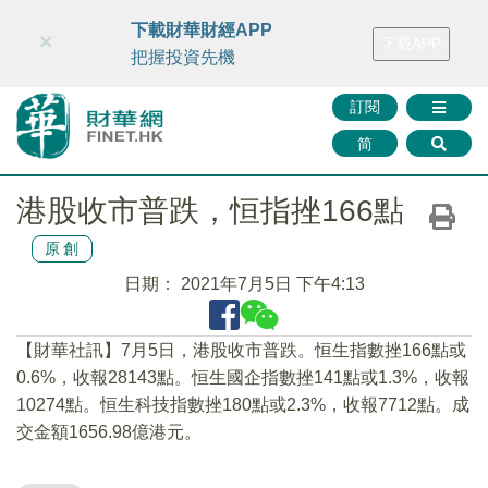
財華智庫網
FINTV
FINMETA
財華證券
媒體矩陣
下載財華財經APP
×
下載APP
智庫沙龍
聯絡我們
把握投資先機
訂閱
简
港股收市普跌，恒指挫166點
原創
日期：
2021年7月5日 下午4:13
【財華社訊】7月5日，港股收市普跌。恒生指數挫166點或
0.6%，收報28143點。恒生國企指數挫141點或1.3%，收報
10274點。恒生科技指數挫180點或2.3%，收報7712點。成
交金額1656.98億港元。