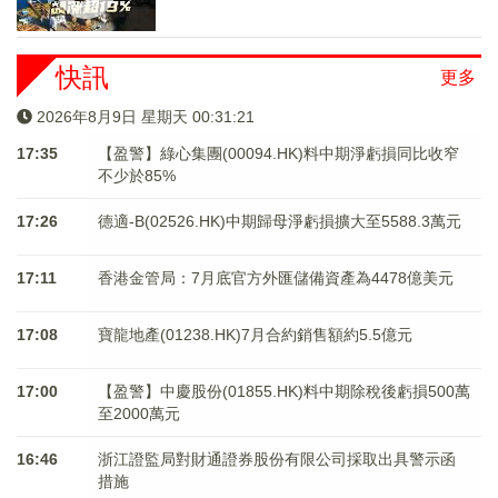
快訊
更多
2026年8月9日 星期天 00:31:22
17:35
【盈警】綠心集團(00094.HK)料中期淨虧損同比收窄
不少於85%
17:26
德適-B(02526.HK)中期歸母淨虧損擴大至5588.3萬元
17:11
香港金管局：7月底官方外匯儲備資產為4478億美元
17:08
寶龍地產(01238.HK)7月合約銷售額約5.5億元
17:00
【盈警】中慶股份(01855.HK)料中期除稅後虧損500萬
至2000萬元
16:46
浙江證監局對財通證券股份有限公司採取出具警示函
措施