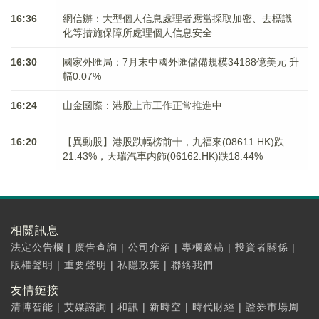
16:36
網信辦：大型個人信息處理者應當採取加密、去標識
化等措施保障所處理個人信息安全
16:30
國家外匯局：7月末中國外匯儲備規模34188億美元 升
幅0.07%
16:24
山金國際：港股上市工作正常推進中
16:20
【異動股】港股跌幅榜前十，九福來(08611.HK)跌
21.43%，天瑞汽車内飾(06162.HK)跌18.44%
相關訊息
法定公告欄
|
廣告查詢
|
公司介紹
|
專欄邀稿
|
投資者關係
|
版權聲明
|
重要聲明
|
私隱政策
|
聯絡我們
友情鏈接
清博智能
|
艾媒諮詢
|
和訊
|
新時空
|
時代財經
|
證券市場周