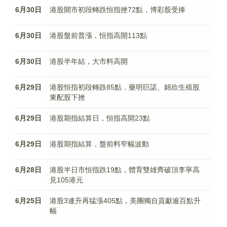
6月30日
港股開市初段轉跌恒指挫72點，博彩股受捧
6月30日
港股盤前普漲，恒指高開113點
6月30日
港股半年結，大市料高開
6月29日
港股恒指初段轉跌85點，藥明巨諾、錦欣生殖股
東配股下挫
6月29日
港股期指結算日，恒指高開23點
6月29日
港股期指結算，盤前料窄幅波動
6月28日
港股半日市恒指跌19點，體育雙雄齊破頂李寧高
見105港元
6月25日
港股3連升再猛漲405點，美團獨自貢獻逾百點升
幅