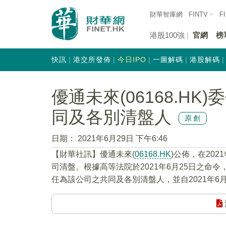
財華智庫網
FINTV
F
港股100強
官網
榜
快訊
港交所發佈
今日IPO
一圖解碼
港股解碼
優通未來(06168.H
同及各別清盤人
原創
日期：
2021年6月29日 下午6:46
【財華社訊】優通未來(
06168.HK
)公佈，在20
司清盤。根據高等法院於2021年6月25日之命
任為該公司之共同及各別清盤人，並自2021年6