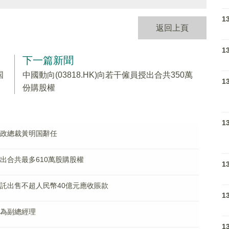
1
返回上頁
1
下一篇新聞
国
中國動向(03818.HK)向若干僱員授出合共350萬
1
份購股權
1
兼行政總裁黃明国辭任
事授出合共最多610萬股購股權
1
信信託出售不超人民幣40億元應收賬款
1
秦峰為副總經理
1