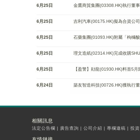
6月25日
金鷹商貿集團(03308.HK)執行
6月25日
吉利汽車(00175.HK)擬為合
6月25日
石藥集團(01093.HK)附屬「
6月25日
理文造紙(02314.HK)完成收購SH
6月25日
【盈警】勛龍(01930.HK)料首
6月24日
築友智造科技(00726.HK)獲執
相關訊息
法定公告欄
|
廣告查詢
|
公司介紹
|
專欄邀稿
|
投資
友情鏈接