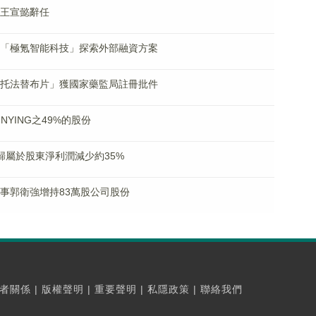
董事王宣懿辭任
資公司「極氪智能科技」探索外部融資方案
枸櫞酸托法替布片」獲國家藥監局註冊批件
UNYING之49%的股份
5月歸屬於股東淨利潤減少約35%
行董事郭衛強增持83萬股公司股份
者關係
|
版權聲明
|
重要聲明
|
私隱政策
|
聯絡我們