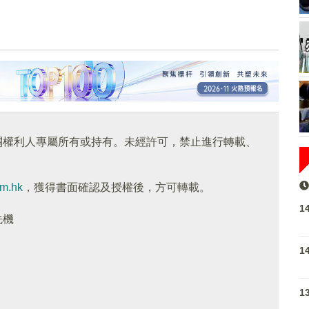
關權利人專屬所有或持有。未經許可，禁止進行轉載、
om.hk
，獲得書面確認及授權後，方可轉載。
1
先機
1
1