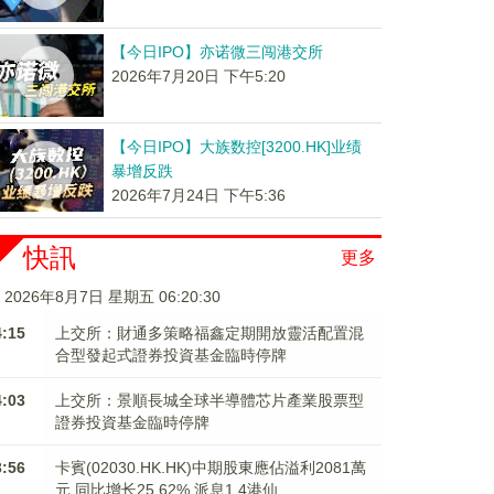
【今日IPO】亦诺微三闯港交所
2026年7月20日 下午5:20
【今日IPO】大族数控[3200.HK]业绩
暴增反跌
2026年7月24日 下午5:36
快訊
更多
2026年8月7日 星期五 06:20:31
4:15
上交所：財通多策略福鑫定期開放靈活配置混
合型發起式證券投資基金臨時停牌
4:03
上交所：景順長城全球半導體芯片產業股票型
證券投資基金臨時停牌
3:56
卡賓(02030.HK.HK)中期股東應佔溢利2081萬
元 同比增长25.62% 派息1.4港仙