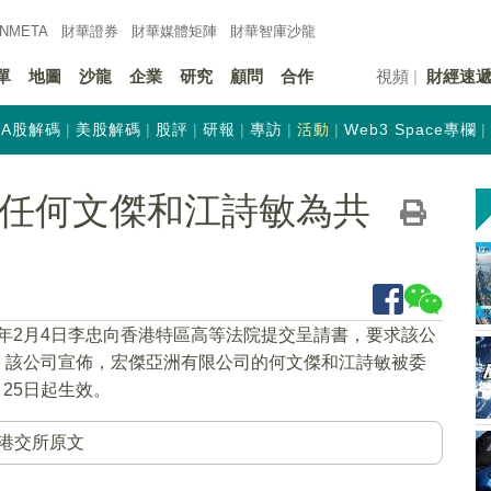
INMETA
財華證券
財華
媒體矩陣
財華
智庫沙龍
單
地圖
沙龍
企業
研究
顧問
合作
視頻
財經速
A股解碼
美股解碼
股評
研報
專訪
活動
Web3 Space專欄
K)委任何文傑和江詩敏為共
21年2月4日李忠向香港特區高等法院提交呈請書，要求該公
令，該公司宣佈，宏傑亞洲有限公司的何文傑和江詩敏被委
月25日起生效。
港交所原文