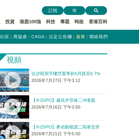
訂閱
简
遞
投資
港股100強
科技
專題
時政
香港百科
社區
商協會
CAGA
法定公告欄
服務
聯絡我們
視頻
尖沙咀寫字樓空置率於6月跌至6.7%
2026年7月27日 下午3:12
【今日IPO】威兆半导体二冲港股
2026年7月16日 下午3:50
【今日IPO】奥动新能源二闯港交所
2026年7月21日 下午5:50