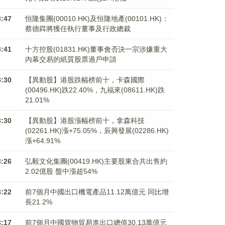
3:47
恒隆集團(00010.HK)及恒隆地產(00101.HK)：
蔡德粦將獲任執行董事及行政總裁
3:41
十方控股(01831.HK)董事會否決一宗涉嫌重大
內幕交易的紙質股票過戶申請
3:30
【異動股】港股跌幅榜前十，卡森國際
(00496.HK)跌22.40%，九福來(08611.HK)跌
21.01%
3:30
【異動股】港股漲幅榜前十，拿森科技
(02261.HK)漲+75.05%，辰興發展(02286.HK)
漲+64.91%
3:26
弘毅文化集團(00419.HK)主要股東合共出售約
2.02億股 盤中漲超54%
3:22
前7個月中國出口機電產品11.12萬億元 同比增
長21.2%
3:17
前7個月中國貨物貿易進出口總值30.13萬億元