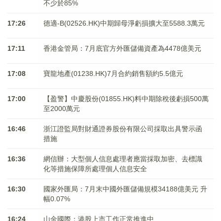
不少於85%
17:26
德適-B(02526.HK)中期歸母淨虧損擴大至5588.3萬元
17:11
香港金管局：7月底官方外匯儲備資產為4478億美元
17:08
寶龍地產(01238.HK)7月合約銷售額約5.5億元
17:00
【盈警】中慶股份(01855.HK)料中期除稅後虧損500萬
至2000萬元
16:46
浙江證監局對財通證券股份有限公司採取出具警示函
措施
16:36
網信辦：大型個人信息處理者應當採取加密、去標識
化等措施保障所處理個人信息安全
16:30
國家外匯局：7月末中國外匯儲備規模34188億美元 升
幅0.07%
16:24
山金國際：港股上市工作正常推進中