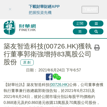
財華智庫網
FINTV
FINMETA
財華證券
媒體矩陣
下載財華財經APP
×
下載APP
智庫沙龍
聯絡我們
把握投資先機
訂閱
简
築友智造科技(00726.HK)獲執
行董事郭衛強增持83萬股公司
股份
原創
日期：
2021年6月24日 下午6:57
【財華社訊】築友智造科技(
00726.HK
)公佈，公司董事會獲
執行董事兼行政總裁郭衛強告知，於2021年6月23日及
2021年6月24日，彼於公開市場分別以每股平均價格約
0.868港元及約0.860港元收購13萬股及70萬股公司股份，