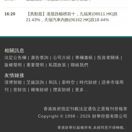
16:20
【異動股】港股跌幅榜前十，九福來(08611.HK)跌
21.43%，天瑞汽車内飾(06162.HK)跌18.44%
相關訊息
法定公告欄
|
廣告查詢
|
公司介紹
|
專欄邀稿
|
投資者關係
|
版權聲明
|
重要聲明
|
私隱政策
|
聯絡我們
友情鏈接
清博智能
|
艾媒諮詢
|
和訊
|
新時空
|
時代財經
|
證券市場周
刊
|
壹財信
|
權衡財經
|
攬富財經
|
更多...
香港政府指定刊載法定通告之憲報刊登報章
Copyright © 1998 - 2026 財華控股有限公司
香港財華社版權所有,未經同意不得轉載。