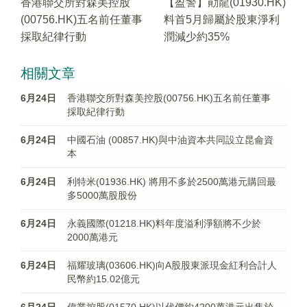
香港聯交所對森美控股
【盈警】勛龍(01930.HK)
(00756.HK)五名前任董事
料首5月歸屬於股東淨利
採取紀律行動
潤減少約35%
相關文章
6月24日
香港聯交所對森美控股(00756.HK)五名前任董事
採取紀律行動
6月24日
中國石油 (00857.HK)與中油資本共同設立昆侖資
本
6月24日
利特米(01936.HK) 將用不多於2500萬港元購回最
多5000萬股股份
6月24日
永義國際(01218.HK)料年度溢利淨額將不少於
2000萬港元
6月24日
福耀玻璃(03606.HK)向A股股東派現金紅利合計人
民幣約15.02億元