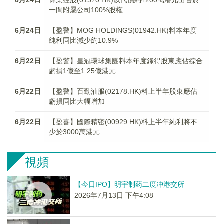
6月24日
偉業控股(01570.HK)以代價約4200萬港元出售於
一間附屬公司100%股權
6月24日
【盈警】MOG HOLDINGS(01942.HK)料本年度
純利同比減少約10.9%
6月22日
【盈警】皇冠環球集團料本年度錄得股東應佔綜合
虧損1億至1.25億港元
6月22日
【盈警】百勤油服(02178.HK)料上半年股東應佔
虧損同比大幅增加
6月22日
【盈喜】國際精密(00929.HK)料上半年純利將不
少於3000萬港元
視頻
【今日IPO】明宇制药二度冲港交所
2026年7月13日 下午4:08