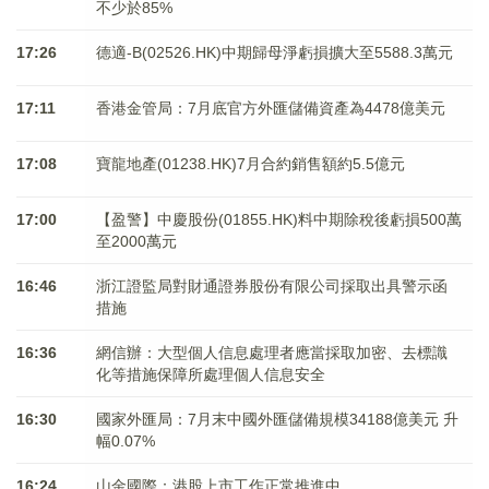
不少於85%
17:26
德適-B(02526.HK)中期歸母淨虧損擴大至5588.3萬元
17:11
香港金管局：7月底官方外匯儲備資產為4478億美元
17:08
寶龍地產(01238.HK)7月合約銷售額約5.5億元
17:00
【盈警】中慶股份(01855.HK)料中期除稅後虧損500萬
至2000萬元
16:46
浙江證監局對財通證券股份有限公司採取出具警示函
措施
16:36
網信辦：大型個人信息處理者應當採取加密、去標識
化等措施保障所處理個人信息安全
16:30
國家外匯局：7月末中國外匯儲備規模34188億美元 升
幅0.07%
16:24
山金國際：港股上市工作正常推進中