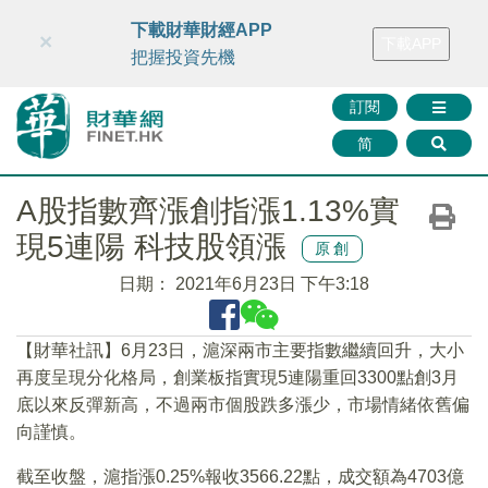
財華智庫網
FINTV
FINMETA
財華證券
媒體矩陣
下載財華財經APP
×
下載APP
智庫沙龍
聯絡我們
把握投資先機
訂閱
简
A股指數齊漲創指漲1.13%實
現5連陽 科技股領漲
原創
日期：
2021年6月23日 下午3:18
【財華社訊】6月23日，滬深兩市主要指數繼續回升，大小
再度呈現分化格局，創業板指實現5連陽重回3300點創3月
底以來反彈新高，不過兩市個股跌多漲少，市場情緒依舊偏
向謹慎。
截至收盤，滬指漲0.25%報收3566.22點，成交額為4703億