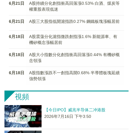
6月21日
A股持續分化創指衝高回落漲0.53% 白酒、煤炭等
權重股表現低迷
6月21日
A股三大股指低開滬指跌0.27% 鋼鐵板塊漲幅居前
6月18日
A股震蕩分化滬指微跌創指漲1.6% 新能源車、有
機矽概念漲幅居前
6月18日
A股大小指數分化創指衝高回落漲0.44% 有機矽概
念領漲
6月18日
A股指數漲跌不一創指高開0.68% 半導體板塊延續
強勢領漲
視頻
【今日IPO】威兆半导体二冲港股
2026年7月16日 下午3:50