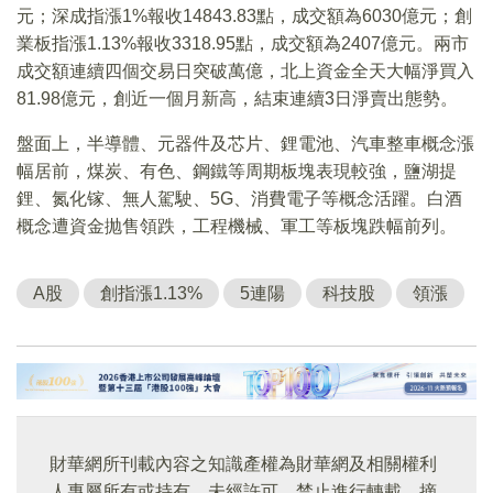
元；深成指漲1%報收14843.83點，成交額為6030億元；創
業板指漲1.13%報收3318.95點，成交額為2407億元。兩市
成交額連續四個交易日突破萬億，北上資金全天大幅淨買入
81.98億元，創近一個月新高，結束連續3日淨賣出態勢。
盤面上，半導體、元器件及芯片、鋰電池、汽車整車概念漲
幅居前，煤炭、有色、鋼鐵等周期板塊表現較強，鹽湖提
鋰、氮化镓、無人駕駛、5G、消費電子等概念活躍。白酒
概念遭資金抛售領跌，工程機械、軍工等板塊跌幅前列。
A股
創指漲1.13%
5連陽
科技股
領漲
財華網所刊載內容之知識產權為財華網及相關權利
人專屬所有或持有。未經許可，禁止進行轉載、摘