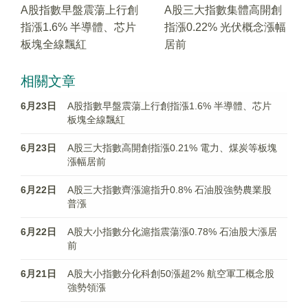
A股指數早盤震蕩上行創
A股三大指數集體高開創
指漲1.6% 半導體、芯片
指漲0.22% 光伏概念漲幅
板塊全線飄紅
居前
相關文章
6月23日
A股指數早盤震蕩上行創指漲1.6% 半導體、芯片
板塊全線飄紅
6月23日
A股三大指數高開創指漲0.21% 電力、煤炭等板塊
漲幅居前
6月22日
A股三大指數齊漲滬指升0.8% 石油股強勢農業股
普漲
6月22日
A股大小指數分化滬指震蕩漲0.78% 石油股大漲居
前
6月21日
A股大小指數分化科創50漲超2% 航空軍工概念股
強勢領漲