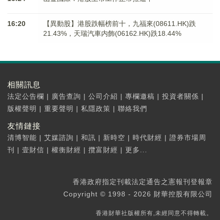
16:20
【異動股】港股跌幅榜前十，九福來(08611.HK)跌
21.43%，天瑞汽車内飾(06162.HK)跌18.44%
相關訊息
法定公告欄
|
廣告查詢
|
公司介紹
|
專欄邀稿
|
投資者關係
|
版權聲明
|
重要聲明
|
私隱政策
|
聯絡我們
友情鏈接
清博智能
|
艾媒諮詢
|
和訊
|
新時空
|
時代財經
|
證券市場周
刊
|
壹財信
|
權衡財經
|
攬富財經
|
更多...
香港政府指定刊載法定通告之憲報刊登報章
Copyright © 1998 - 2026 財華控股有限公司
香港財華社版權所有,未經同意不得轉載。