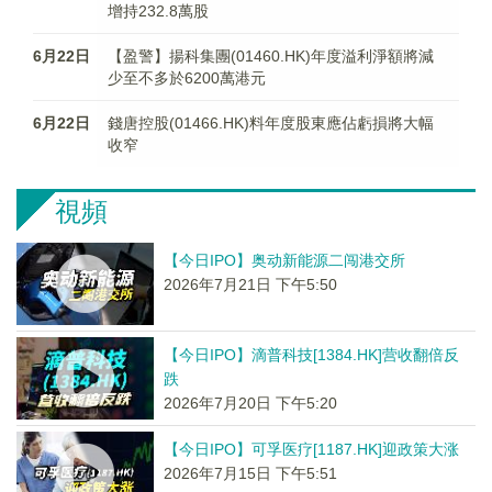
增持232.8萬股
6月22日
【盈警】揚科集團(01460.HK)年度溢利淨額將減
少至不多於6200萬港元
6月22日
錢唐控股(01466.HK)料年度股東應佔虧損將大幅
收窄
視頻
【今日IPO】奥动新能源二闯港交所
2026年7月21日 下午5:50
【今日IPO】滴普科技[1384.HK]营收翻倍反
跌
2026年7月20日 下午5:20
【今日IPO】可孚医疗[1187.HK]迎政策大涨
2026年7月15日 下午5:51