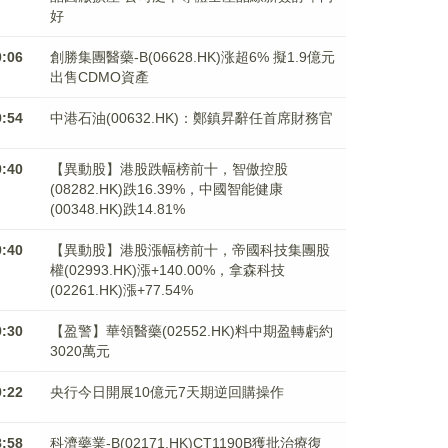
好
0:06
創勝集團醫藥-B(06628.HK)涨超6% 擬1.9億元
出售CDMO資產
9:54
中港石油(00632.HK)：鄭鎮昇辭任首席財務官
9:40
【異動股】港股跌幅榜前十，智傲控股
(08282.HK)跌16.39%，中國智能健康
(00348.HK)跌14.81%
9:40
【異動股】港股漲幅榜前十，帝國科技集團股
權(02993.HK)漲+140.00%，拿森科技
(02261.HK)漲+77.54%
9:30
【盈警】華領醫藥(02552.HK)料中期盈轉虧約
3020萬元
9:22
央行今日開展10億元7天期逆回購操作
8:58
科濟藥業-B(02171.HK)CT1190B獲批治療復