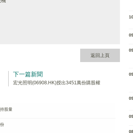
先機
1
0
0
返回上頁
下一篇新聞
0
宏光照明(06908.HK)授出3451萬份購股權
0
眾持股量
0
股份
0