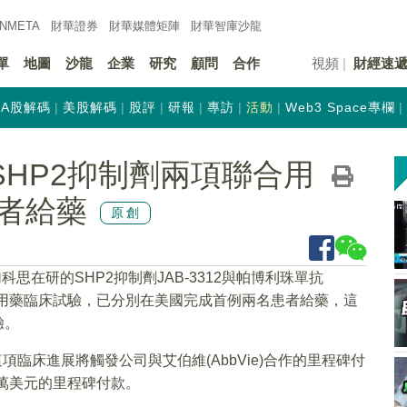
INMETA
財華證券
財華
媒體矩陣
財華
智庫沙龍
單
地圖
沙龍
企業
研究
顧問
合作
視頻
財經速
A股解碼
美股解碼
股評
研報
專訪
活動
Web3 Space專欄
K)SHP2抑制劑兩項聯合用
者給藥
原創
科思在研的SHP2抑制劑JAB-3312與帕博利珠單抗
inib)的聯合用藥臨床試驗，已分別在美國完成首例兩名患者給藥，這
驗。
項臨床進展將觸發公司與艾伯維(AbbVie)合作的里程碑付
0萬美元的里程碑付款。