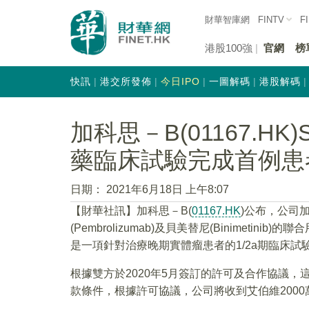
財華智庫網
FINTV
F
港股100強
官網
榜
快訊
港交所發佈
今日IPO
一圖解碼
港股解碼
加科思－B(01167.H
藥臨床試驗完成首例患
日期：
2021年6月18日 上午8:07
【財華社訊】加科思－B(
01167.HK
)公布，公司加
(Pembrolizumab)及貝美替尼(Binimet
是一項針對治療晚期實體瘤患者的1/2a期臨床試
根據雙方於2020年5月簽訂的許可及合作協議，這
款條件，根據許可協議，公司將收到艾伯維200