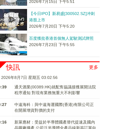
2026年7月15日 下午5:51
【今日IPO】新易盛[300502.SZ]冲刺
港股上市
2026年7月20日 下午5:20
百度獲批香港首個無人駕駛測試牌照
2026年7月23日 下午5:55
快訊
更多
2026年8月7日 星期五 03:02:57
0:39
通天酒業(00389.HK)就配售協議接獲展開法院
程序通知 對現有業務無重大不利影響
0:27
中遠海科：與中遠海運國際(香港)有限公司正
在開展增資對價的支付
0:16
新萊應材：受益於半導體國產替代提速及國內
晶圓廠擴產 公司泛半導體全產品線新簽訂單向