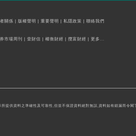
者關係
|
版權聲明
|
重要聲明
|
私隱政策
|
聯絡我們
券市場周刊
|
壹財信
|
權衡財經
|
攬富財經
|
更多...
所提供資料之準確性及可靠性,但並不保證資料絕對無誤,資料如有錯漏而令閣