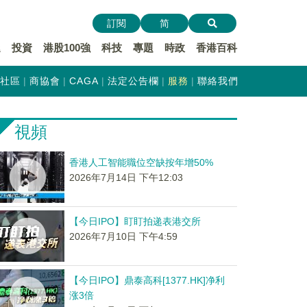
訂閱
简
遞
投資
港股100強
科技
專題
時政
香港百科
社區
商協會
CAGA
法定公告欄
服務
聯絡我們
視頻
香港人工智能職位空缺按年增50%
2026年7月14日 下午12:03
【今日IPO】盯盯拍递表港交所
2026年7月10日 下午4:59
【今日IPO】鼎泰高科[1377.HK]净利
涨3倍