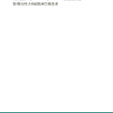
發/難治性大B細胞淋巴瘤患者