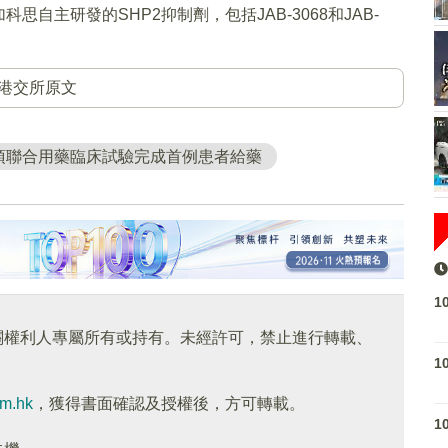
自主研發的SHP2抑制劑，包括JAB-3068和JAB-
港交所原文
兩項聯合用藥臨床試驗完成首例患者給藥
1
關權利人專屬所有或持有。未經許可，禁止進行轉載、
1
om.hk
，獲得書面確認及授權後，方可轉載。
1