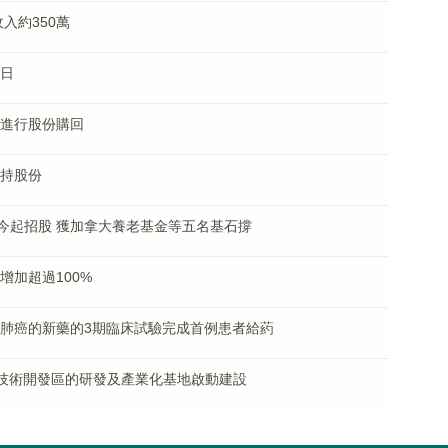
收入約350萬
期日
授權進行股份購回
增持股份
HK)今起招股 獲加拿大養老基金等五名基石撐
潤增加超過100%
小細胞肺癌的新藥的3期臨床試驗完成首例患者給葯
京經濟技術開發區的研發及產業化基地啟動建設