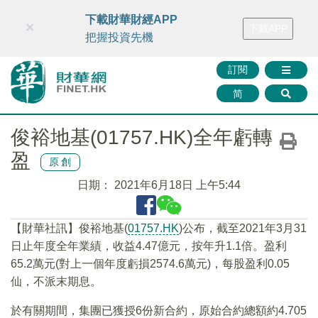
財華智庫網
FINTV
FINMETA
財華證券
媒體矩陣
下載財華財經APP
×
下載APP
智庫沙龍
聯絡我們
把握投資先機
訂閱
简
俊裕地基(01757.HK)全年虧轉
盈
原創
日期：
2021年6月18日 上午5:44
【財華社訊】俊裕地基(
01757.HK
)公布，截至2021年3月31
日止年度全年業績，收益4.47億元，按年升1.1倍。盈利
65.2萬元(對上一個年度虧損2574.6萬元)，每股盈利0.05
仙，不派末期息。
於有關期間，集團已獲授6份新合約，原始合約總額約4.705