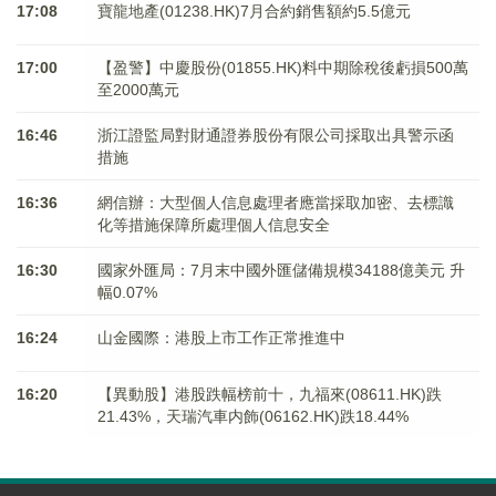
17:08
寶龍地產(01238.HK)7月合約銷售額約5.5億元
17:00
【盈警】中慶股份(01855.HK)料中期除稅後虧損500萬
至2000萬元
16:46
浙江證監局對財通證券股份有限公司採取出具警示函
措施
16:36
網信辦：大型個人信息處理者應當採取加密、去標識
化等措施保障所處理個人信息安全
16:30
國家外匯局：7月末中國外匯儲備規模34188億美元 升
幅0.07%
16:24
山金國際：港股上市工作正常推進中
16:20
【異動股】港股跌幅榜前十，九福來(08611.HK)跌
21.43%，天瑞汽車内飾(06162.HK)跌18.44%