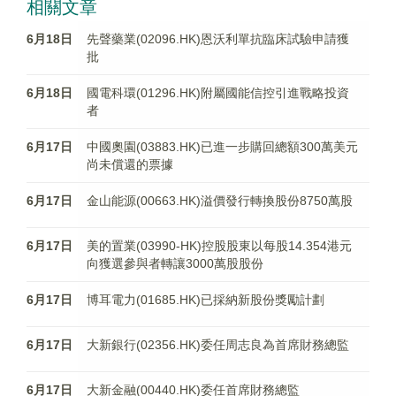
相關文章
6月18日
先聲藥業(02096.HK)恩沃利單抗臨床試驗申請獲
批
6月18日
國電科環(01296.HK)附屬國能信控引進戰略投資
者
6月17日
中國奧園(03883.HK)已進一步購回總額300萬美元
尚未償還的票據
6月17日
金山能源(00663.HK)溢價發行轉換股份8750萬股
6月17日
美的置業(03990-HK)控股股東以每股14.354港元
向獲選參與者轉讓3000萬股股份
6月17日
博耳電力(01685.HK)已採納新股份獎勵計劃
6月17日
大新銀行(02356.HK)委任周志良為首席財務總監
6月17日
大新金融(00440.HK)委任首席財務總監