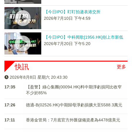
【今日IPO】盯盯拍递表港交所
2026年7月10日 下午4:59
【今日IPO】中科闻歌[1956.HK]创上市新低
2026年7月20日 下午5:20
快訊
更多
2026年8月8日 星期六 20:43:30
17:35
【盈警】綠心集團(00094.HK)料中期淨虧損同比收窄
不少於85%
17:26
德適-B(02526.HK)中期歸母淨虧損擴大至5588.3萬元
17:11
香港金管局：7月底官方外匯儲備資產為4478億美元