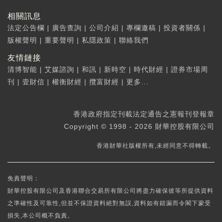
相關訊息
法定公告欄
|
廣告查詢
|
公司介紹
|
專欄邀稿
|
投資者關係
|
版權聲明
|
重要聲明
|
私隱政策
|
聯絡我們
友情鏈接
清博智能
|
艾媒諮詢
|
和訊
|
新時空
|
時代財經
|
證券市場周
刊
|
壹財信
|
權衡財經
|
攬富財經
|
更多...
香港政府指定刊載法定通告之憲報刊登報章
Copyright © 1998 - 2026 財華控股有限公司
香港財華社版權所有,未經同意不得轉載。
免責聲明：
財華控股有限公司及香港聯合交易所有限公司將盡力確保彼等所提供資料
之準確性及可靠性,但並不保證資料絕對無誤,資料如有錯漏而令閣下蒙受
損失,本公司概不負責。