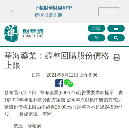
財華智庫網
FINTV
FINMETA
財華證券
媒體矩陣
下載財華財經APP
×
下載APP
智庫沙龍
聯絡我們
把握投資先機
訂閱
简
華海藥業：調整回購股份價格
上限
日期：
2021年6月12日 上午6:06
發布易 6月12日 - 華海藥業(600521)公告重要内容提示，實
施2020年年度利潤分配方案後,公司本次以集中競價方式回
購股份價格上限由不超過25.00元/股調整為不超過24.80元/
股。 （數據來源：巨潮）
來源：發布易