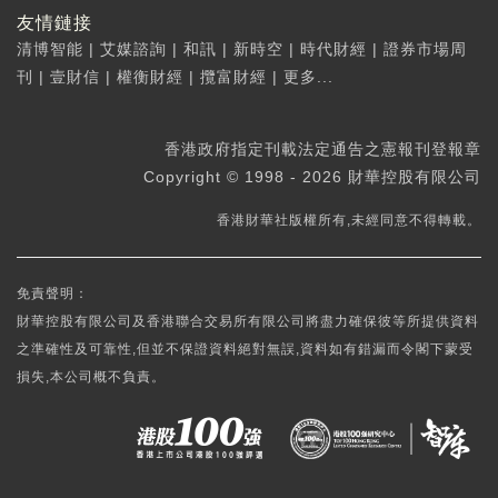
友情鏈接
清博智能
|
艾媒諮詢
|
和訊
|
新時空
|
時代財經
|
證券市場周
刊
|
壹財信
|
權衡財經
|
攬富財經
|
更多...
香港政府指定刊載法定通告之憲報刊登報章
Copyright © 1998 - 2026 財華控股有限公司
香港財華社版權所有,未經同意不得轉載。
免責聲明：
財華控股有限公司及香港聯合交易所有限公司將盡力確保彼等所提供資料
之準確性及可靠性,但並不保證資料絕對無誤,資料如有錯漏而令閣下蒙受
損失,本公司概不負責。