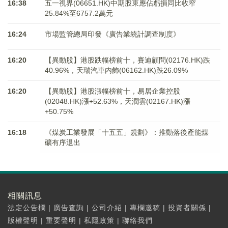
16:38
五一視界(06651.HK)中期股東應佔虧損同比收窄
25.84%至6757.2萬元
16:24
市場監管總局印發《廣告業統計調查制度》
16:20
【異動股】港股跌幅榜前十，賽迪顧問(02176.HK)跌
40.96%，天瑞汽車内飾(06162.HK)跌26.09%
16:20
【異動股】港股漲幅榜前十，易居企業控股
(02048.HK)漲+52.63%，天潤雲(02167.HK)漲
+50.75%
16:18
《煤炭工業發展「十五五」規劃》：推動落後產能煤
礦有序退出
相關訊息
法定公告欄
|
廣告查詢
|
公司介紹
|
專欄邀稿
|
投資者關係
|
版權聲明
|
重要聲明
|
私隱政策
|
聯絡我們