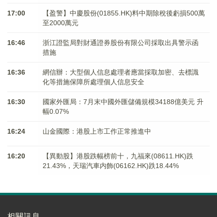
17:00
【盈警】中慶股份(01855.HK)料中期除稅後虧損500萬
至2000萬元
16:46
浙江證監局對財通證券股份有限公司採取出具警示函
措施
16:36
網信辦：大型個人信息處理者應當採取加密、去標識
化等措施保障所處理個人信息安全
16:30
國家外匯局：7月末中國外匯儲備規模34188億美元 升
幅0.07%
16:24
山金國際：港股上市工作正常推進中
16:20
【異動股】港股跌幅榜前十，九福來(08611.HK)跌
21.43%，天瑞汽車内飾(06162.HK)跌18.44%
相關訊息