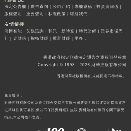
法定公告欄
|
廣告查詢
|
公司介紹
|
專欄邀稿
|
投資者關係
|
版權聲明
|
重要聲明
|
私隱政策
|
聯絡我們
友情鏈接
清博智能
|
艾媒諮詢
|
和訊
|
新時空
|
時代財經
|
證券市場周
刊
|
壹財信
|
權衡財經
|
攬富財經
|
更多...
香港政府指定刊載法定通告之憲報刊登報章
Copyright © 1998 - 2026 財華控股有限公司
香港財華社版權所有,未經同意不得轉載。
免責聲明：
財華控股有限公司及香港聯合交易所有限公司將盡力確保彼等所提供資料
之準確性及可靠性,但並不保證資料絕對無誤,資料如有錯漏而令閣下蒙受
損失,本公司概不負責。