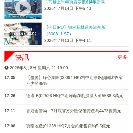
工商舖上半年買賣宗數創4年新高
2026年7月14日 下午5:43
【今日IPO】铂科新材递表港交所
（300811.SZ）
2026年7月13日 下午4:11
快訊
更多
2026年8月8日 星期六 21:19:00
17:35
【盈警】綠心集團(00094.HK)料中期淨虧損同比收窄
不少於85%
17:26
德適-B(02526.HK)中期歸母淨虧損擴大至5588.3萬元
17:11
香港金管局：7月底官方外匯儲備資產為4478億美元
17:08
寶龍地產(01238.HK)7月合約銷售額約5.5億元