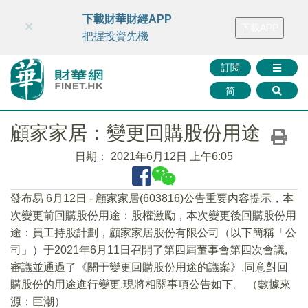
財華智庫網
FINTV
FINMETA
財華證券
媒體矩陣
下載財華財經APP
×
下載APP
智庫沙龍
聯絡我們
把握投資先機
訂閱
简
顧家家居：變更回購股份用途
日期：
2021年6月12日 上午6:05
發布易 6月12日 - 顧家家居(603816)公告重要内容提示，本
次變更前回購股份用途：股權激勵，本次變更後回購股份用
途：員工持股計劃，顧家家居股份有限公司（以下簡稱「公
司」）于2021年6月11日召開了第四屆董事會第四次會議,
審議並通過了《關于變更回購股份用途的議案》,同意對回
購股份的用途進行變更,現將相關事項公告如下。 （數據來
源：巨潮）