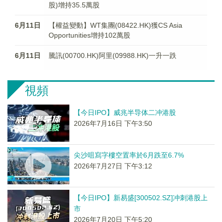
股)增持35.5萬股
6月11日
【權益變動】WT集團(08422.HK)獲CS Asia
Opportunities增持102萬股
6月11日
騰訊(00700.HK)阿里(09988.HK)一升一跌
視頻
【今日IPO】威兆半导体二冲港股
2026年7月16日 下午3:50
尖沙咀寫字樓空置率於6月跌至6.7%
2026年7月27日 下午3:12
【今日IPO】新易盛[300502.SZ]冲刺港股上
市
2026年7月20日 下午5:20