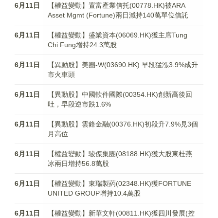
6月11日
【權益變動】置富產業信托(00778.HK)被ARA
Asset Mgmt (Fortune)兩日減持140萬單位信託
6月11日
【權益變動】盛業資本(06069.HK)獲主席Tung
Chi Fung增持24.3萬股
6月11日
【異動股】美團-W(03690.HK) 早段猛漲3.9%成升
市火車頭
6月11日
【異動股】中國軟件國際(00354.HK)創新高後回
吐，早段逆市跌1.6%
6月11日
【異動股】雲鋒金融(00376.HK)初段升7.9%見3個
月高位
6月11日
【權益變動】駿傑集團(08188.HK)獲大股東杜燕
冰兩日增持56.8萬股
6月11日
【權益變動】東瑞製葯(02348.HK)獲FORTUNE
UNITED GROUP增持10.4萬股
6月11日
【權益變動】新華文軒(00811.HK)獲四川發展(控