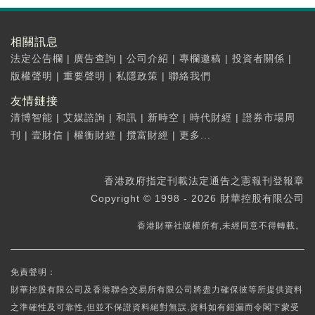
相關訊息
法定公告欄
|
廣告查詢
|
公司介紹
|
專欄邀稿
|
投資者關係
|
版權聲明
|
重要聲明
|
私隱政策
|
聯絡我們
友情鏈接
清博智能
|
艾媒諮詢
|
和訊
|
新時空
|
時代財經
|
證券市場周
刊
|
壹財信
|
權衡財經
|
攬富財經
|
更多...
香港政府指定刊載法定通告之憲報刊登報章
Copyright © 1998 - 2026 財華控股有限公司
香港財華社版權所有,未經同意不得轉載。
免責聲明：
財華控股有限公司及香港聯合交易所有限公司將盡力確保彼等所提供資料
之準確性及可靠性,但並不保證資料絕對無誤,資料如有錯漏而令閣下蒙受