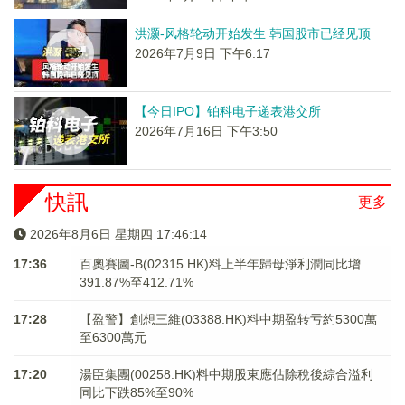
洪灏-风格轮动开始发生 韩国股市已经见顶
2026年7月9日 下午6:17
【今日IPO】铂科电子递表港交所
2026年7月16日 下午3:50
快訊
更多
2026年8月6日 星期四 17:46:14
17:36
百奧賽圖-B(02315.HK)料上半年歸母淨利潤同比增
391.87%至412.71%
17:28
【盈警】創想三維(03388.HK)料中期盈转亏約5300萬
至6300萬元
17:20
湯臣集團(00258.HK)料中期股東應佔除稅後綜合溢利
同比下跌85%至90%