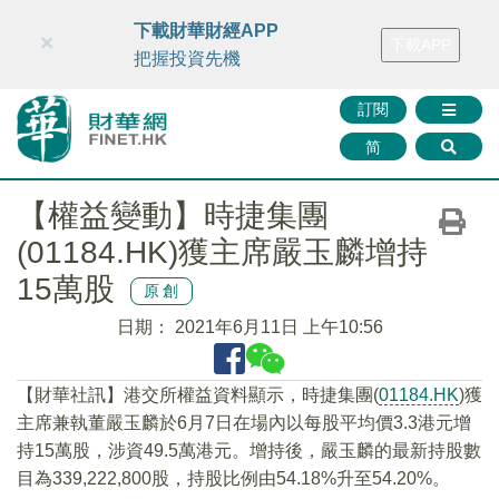
財華智庫網
FINTV
FINMETA
財華證券
媒體矩陣
下載財華財經APP
×
下載APP
智庫沙龍
聯絡我們
把握投資先機
訂閱
简
【權益變動】時捷集團
(01184.HK)獲主席嚴玉麟增持
15萬股
原創
日期：
2021年6月11日 上午10:56
【財華社訊】港交所權益資料顯示，時捷集團(
01184.HK
)獲
主席兼執董嚴玉麟於6月7日在場內以每股平均價3.3港元增
持15萬股，涉資49.5萬港元。增持後，嚴玉麟的最新持股數
目為339,222,800股，持股比例由54.18%升至54.20%。