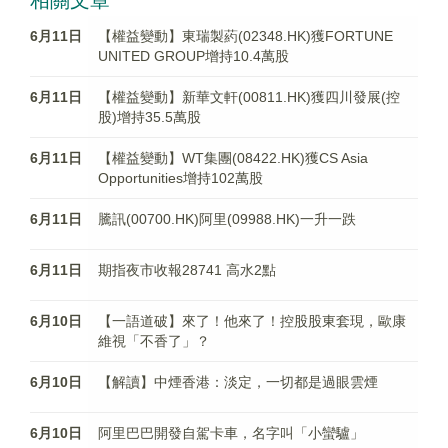
相關文章
6月11日
【權益變動】東瑞製葯(02348.HK)獲FORTUNE
UNITED GROUP增持10.4萬股
6月11日
【權益變動】新華文軒(00811.HK)獲四川發展(控
股)增持35.5萬股
6月11日
【權益變動】WT集團(08422.HK)獲CS Asia
Opportunities增持102萬股
6月11日
騰訊(00700.HK)阿里(09988.HK)一升一跌
6月11日
期指夜市收報28741 高水2點
6月10日
【一語道破】來了！他來了！控股股東套現，歐康
維視「不香了」？
6月10日
【解讀】中煙香港：淡定，一切都是過眼雲煙
6月10日
阿里巴巴開發自駕卡車，名字叫「小蠻驢」