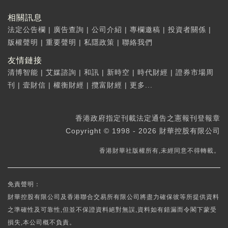
相關訊息
法定公告欄
|
廣告查詢
|
公司介紹
|
專欄邀稿
|
投資者關係
|
版權聲明
|
重要聲明
|
私隱政策
|
聯絡我們
友情鏈接
清博智能
|
艾媒諮詢
|
和訊
|
新時空
|
時代財經
|
證券市場周
刊
|
壹財信
|
權衡財經
|
攬富財經
|
更多...
香港政府指定刊載法定通告之憲報刊登報章
Copyright © 1998 - 2026 財華控股有限公司
香港財華社版權所有,未經同意不得轉載。
免責聲明：
財華控股有限公司及香港聯合交易所有限公司將盡力確保彼等所提供資料
之準確性及可靠性,但並不保證資料絕對無誤,資料如有錯漏而令閣下蒙受
損失,本公司概不負責。