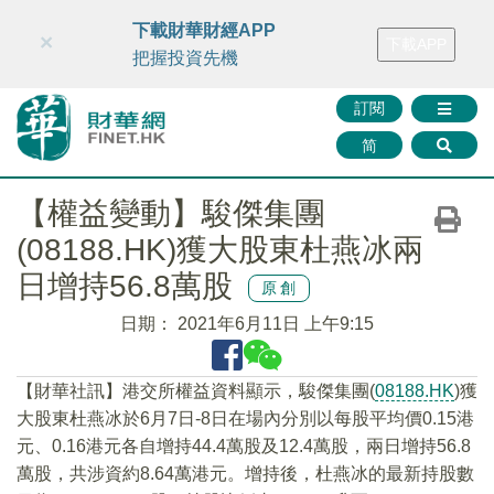
財華智庫網
FINTV
FINMETA
財華證券
媒體矩陣
下載財華財經APP
×
下載APP
智庫沙龍
聯絡我們
把握投資先機
訂閱
简
【權益變動】駿傑集團
(08188.HK)獲大股東杜燕冰兩
日增持56.8萬股
原創
日期：
2021年6月11日 上午9:15
【財華社訊】港交所權益資料顯示，駿傑集團(
08188.HK
)獲
大股東杜燕冰於6月7日-8日在場內分別以每股平均價0.15港
元、0.16港元各自增持44.4萬股及12.4萬股，兩日增持56.8
萬股，共涉資約8.64萬港元。增持後，杜燕冰的最新持股數