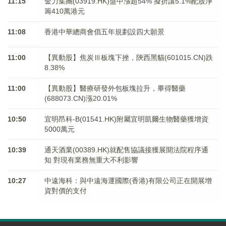
11:15
金力集團(03919.HK)盤中漲超54% 擬折讓5.1%配股淨
籌410萬港元
11:08
香港中華總商會倡五年規劃設四大願景
11:00
【異動股】焦炭Ⅲ板塊下挫，陝西黑貓(601015.CN)跌
8.38%
11:00
【異動股】醫療研發外包板塊拉升，畢得醫藥
(688073.CN)漲20.01%
10:50
宜明昂科-B(01541.HK)附屬宜明凱爾生物醫藥獲增資
5000萬元
10:39
通天酒業(00389.HK)就配售協議接獲展開法院程序通
知 對現有業務無重大不利影響
10:27
中遠海科：與中遠海運國際(香港)有限公司正在開展增
資對價的支付