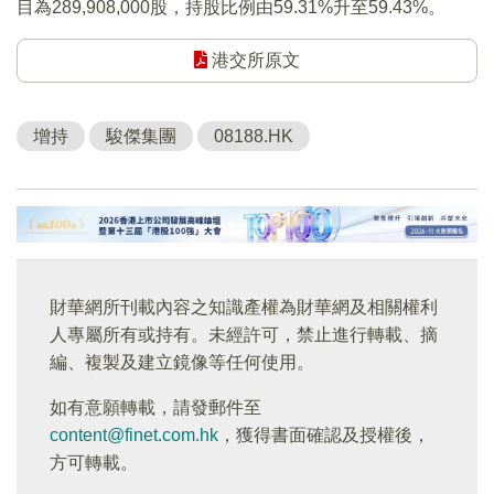
目為289,908,000股，持股比例由59.31%升至59.43%。
港交所原文
增持
駿傑集團
08188.HK
財華網所刊載內容之知識產權為財華網及相關權利
人專屬所有或持有。未經許可，禁止進行轉載、摘
編、複製及建立鏡像等任何使用。
如有意願轉載，請發郵件至
content@finet.com.hk
，獲得書面確認及授權後，
方可轉載。