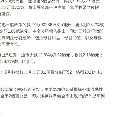
207.6港元後，連挫第3個交易日，再跌3.9%或7.9港元，
5.1港元或7.3%。越南爆發新一波疫情，當局收緊防疫限
有廠房。
政策的愛帝宮(00286.HK)5連升，再大漲13.7%或
成交金額1.86億港元。中金公司報告指出，預計三胎政策放開
主線關注母嬰經濟，包括母嬰用品、母嬰管道，以及母嬰
公司愛帝宮。
止5連升，逆市大跌12.8%或0.32港元，收報2.18港元；
.1%或0.37港元。
5月數據較上月上升0.1個百分點至52，錄得2021年以
存款準備金率2個百分點，主要為加強金融機構外滙流動性
備金率2個百分點，即外滙存款準備金率由現行的5%提高到
。