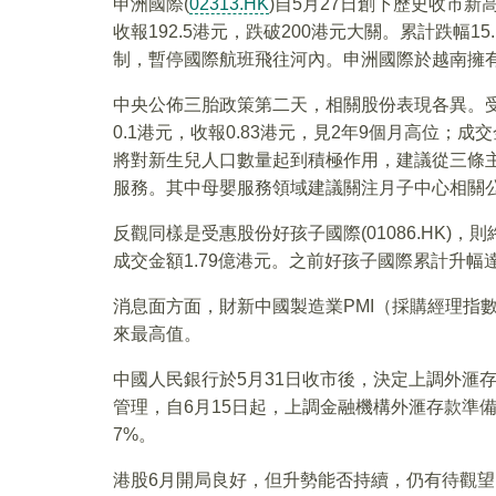
申洲國際(
02313.HK
)自5月27日創下歷史收市新高
收報192.5港元，跌破200港元大關。累計跌幅1
制，暫停國際航班飛往河內。申洲國際於越南擁
中央公佈三胎政策第二天，相關股份表現各異。受惠三胎
0.1港元，收報0.83港元，見2年9個月高位；
將對新生兒人口數量起到積極作用，建議從三條
服務。其中母嬰服務領域建議關注月子中心相關
反觀同樣是受惠股份好孩子國際(01086.HK)，則終
成交金額1.79億港元。之前好孩子國際累計升幅達38
消息面方面，財新中國製造業PMI（採購經理指數）
來最高值。
中國人民銀行於5月31日收市後，決定上調外滙
管理，自6月15日起，上調金融機構外滙存款準
7%。
港股6月開局良好，但升勢能否持續，仍有待觀望