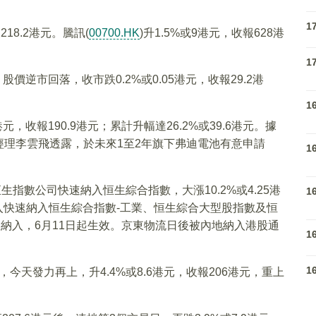
1
218.2港元。騰訊(
00700.HK
)升1.5%或9港元，收報628港
1
，股價逆市回落，收市跌0.2%或0.05港元，收報29.2港
1
9港元，收報190.9港元；累計升幅達26.2%或39.6港元。據
理李雲飛透露，於未來1至2年旗下弗迪電池有意申請
1
恒生指數公司快速納入恒生綜合指數，大漲10.2%或4.25港
1
納入快速納入恒生綜合指數-工業、恒生綜合大型股指數及恒
被納入，6月11日起生效。京東物流日後被內地納入港股通
1
1
，今天發力再上，升4.4%或8.6港元，收報206港元，重上