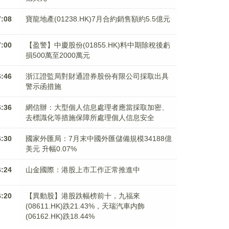
7:08
寶龍地產(01238.HK)7月合約銷售額約5.5億元
7:00
【盈警】中慶股份(01855.HK)料中期除稅後虧
損500萬至2000萬元
6:46
浙江證監局對財通證券股份有限公司採取出具
警示函措施
6:36
網信辦：大型個人信息處理者應當採取加密、
去標識化等措施保障所處理個人信息安全
6:30
國家外匯局：7月末中國外匯儲備規模34188億
美元 升幅0.07%
6:24
山金國際：港股上市工作正常推進中
6:20
【異動股】港股跌幅榜前十，九福來
(08611.HK)跌21.43%，天瑞汽車内飾
(06162.HK)跌18.44%