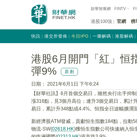
財華智庫網
FINTV
F
港股100強
官網
榜
快訊
港交所發佈
今日IPO
一圖解碼
港股解碼
港股6月開門「紅」恒指
彈9%
原創
日期：
2021年6月1日 下午6:24
【財華社訊】6月首個交易日，雖然央行出手抑制
漲316點，見3個月高位；連升3個交易日，累計升幅
易日，累計升348點或4.4%。恒指全日波幅擴濶至
新經濟股ATM發威，貢獻恒生指數184點，拉動5
物流-SW(
02618.HK
)獲恒生指數公司快速納入恒
的申洲國際(
02313.HK
)逆市跌3.9%。