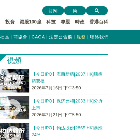
訂閱
简
遞
投資
港股100強
科技
專題
時政
香港百科
社區
商協會
CAGA
法定公告欄
服務
聯絡我們
視頻
【今日IPO】海西新药[2637.HK]脑瘤
药获批
2026年7月16日 下午3:50
【今日IPO】保济元和[2633.HK]分拆
上市
2026年7月21日 下午5:50
【今日IPO】钧达股份[2865.HK]暴涨
24%