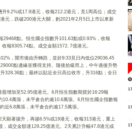
升9.2%或17.9港元，收報212.2港元，見1周高位；成交
.3港元，跌破200港元大關，創2021年2月5日上市以來新
29468點。恒生國企指數升101.63點或0.93%，收報
，收報8305.74點。成交金額1572. 7億港元。
2%，開市後由升轉跌，並於9:33見日內低位29036.45
，貼近29000點邊緣並獲得支持。隨後拾級而上，中午過後升勢
最多升328.36點；最終以貼近全日高位收市，升316點；全日
1
股增加至52.95億港元。6月恒生指數期貨於16:29報
合約10.4萬張，未平倉合約逾10.6萬張。6月恒生國企指數報
約近6.8萬張，未平倉合約逾17.5萬張。
1
續2天顯著揚升，再揚6.5%或19港元，收報313港元，重上
1
成交金額達129.25億港元。2天累計升幅47.8港元或