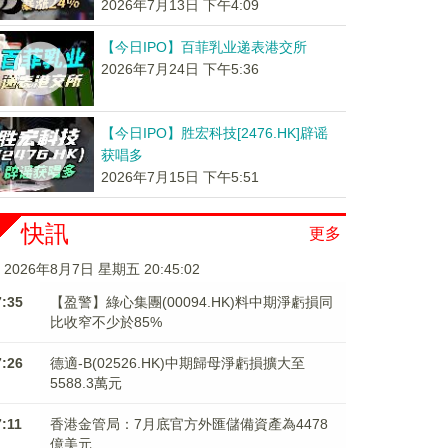
2026年7月13日 下午4:09
【今日IPO】百菲乳业递表港交所
2026年7月24日 下午5:36
【今日IPO】胜宏科技[2476.HK]辟谣
获唱多
2026年7月15日 下午5:51
快訊
更多
2026年8月7日 星期五 20:45:03
7:35
【盈警】綠心集團(00094.HK)料中期淨虧損同
比收窄不少於85%
7:26
德適-B(02526.HK)中期歸母淨虧損擴大至
5588.3萬元
7:11
香港金管局：7月底官方外匯儲備資產為4478
億美元