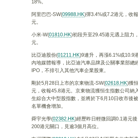
18%。
阿里巴巴-SW(
09988.HK
)彈3.4%或7.2港元，收報
元。
小米-W(
01810.HK
)初段升至29.45港元遇上阻力
元。
比亞迪股份(
01211.HK
)9連升，再漲6.1%或10.
內地媒體報導，比亞迪汽車品牌及公關事業部總經
IPO，不排引入其他汽車企業股東。
剛於5月28日上市的京東物流-SW(
02618.HK
)獲
元，收報45.8港元。京東物流獲恒生指數公司
生綜合大中型股指數，並將於下6月10日收市後
名單機會增加。
舜宇光學(
02382.HK
)經歷昨日輕微回調0.1港元後
200港元關口，見逾3個月高位。