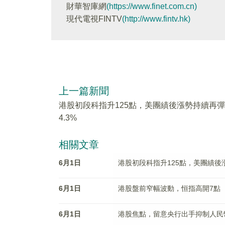
財華智庫網
(https://www.finet.com.cn)
現代電視FINTV
(http://www.fintv.hk)
上一篇新聞
港股初段科指升125點，美團績後漲勢持續再彈
4.3%
相關文章
6月1日
港股初段科指升125點，美團績後漲
6月1日
港股盤前窄幅波動，恒指高開7點
6月1日
港股焦點，留意央行出手抑制人民