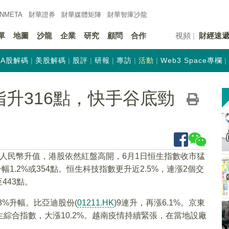
INMETA
財華證券
財華
媒體矩陣
財華
智庫沙龍
單
地圖
沙龍
企業
研究
顧問
合作
視頻
財經速
A股解碼
美股解碼
股評
研報
專訪
活動
Web3 Space專欄
升316點，快手谷底勁
人民幣升值，港股依然紅盤高開，6月1日恒生指數收市猛
1.2%或354點。恒生科技指數更升近2.5%，連漲2個交
443點。
8%升幅。比亞迪股份(
01211.HK
)9連升，再漲6.1%。京東
生綜合指數，大漲10.2%。越南疫情持續緊張，在當地設廠