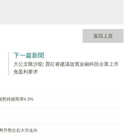
返回上頁
下一篇新聞
大公文匯沙龍: 賈紅睿建議放寬金融科技企業上市
免盈利要求
勢持續再彈4.3%
幣升勢左右大市走向