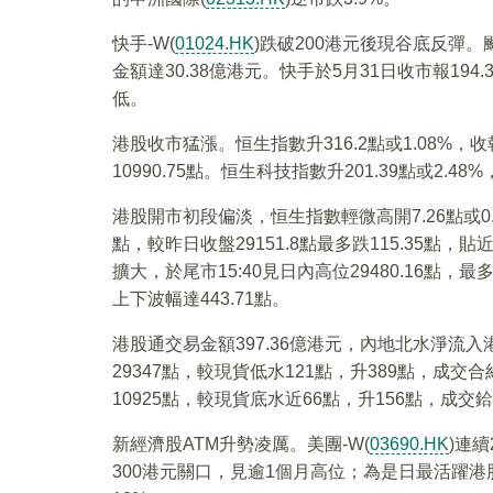
快手-W(
01024.HK
)跌破200港元後現谷底反彈。飈
金額達30.38億港元。快手於5月31日收市報194
低。
港股收市猛漲。恒生指數升316.2點或1.08%，收報
10990.75點。恒生科技指數升201.39點或2.48%
港股開市初段偏淡，恒生指數輕微高開7.26點或0.0
點，較昨日收盤29151.8點最多跌115.35點
擴大，於尾市15:40見日內高位29480.16點，
上下波幅達443.71點。
港股通交易金額397.36億港元，內地北水淨流入港
29347點，較現貨低水121點，升389點，成交
10925點，較現貨底水近66點，升156點，成交鉿
新經濟股ATM升勢凌厲。美團-W(
03690.HK
)連
300港元關口，見逾1個月高位；為是日最活躍港股，