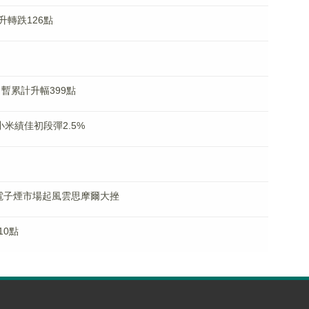
轉跌126點
28日暫累計升幅399點
米績佳初段彈2.5%
，電子煙市場起風雲思摩爾大挫
10點