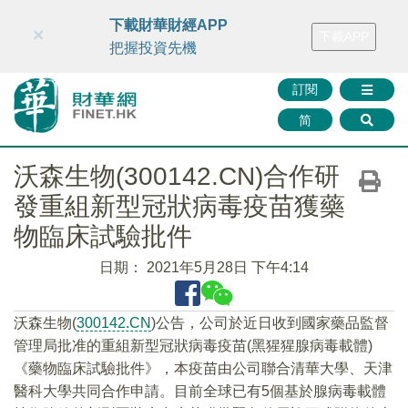
財華智庫網
FINTV
FINMETA
財華證券
媒體矩陣
下載財華財經APP
×
下載APP
智庫沙龍
聯絡我們
把握投資先機
訂閱
简
沃森生物(300142.CN)合作研
發重組新型冠狀病毒疫苗獲藥
物臨床試驗批件
日期：
2021年5月28日 下午4:14
沃森生物(
300142.CN
)公告，公司於近日收到國家藥品監督
管理局批准的重組新型冠狀病毒疫苗(黑猩猩腺病毒載體)
《藥物臨床試驗批件》，本疫苗由公司聯合清華大學、天津
醫科大學共同合作申請。目前全球已有5個基於腺病毒載體