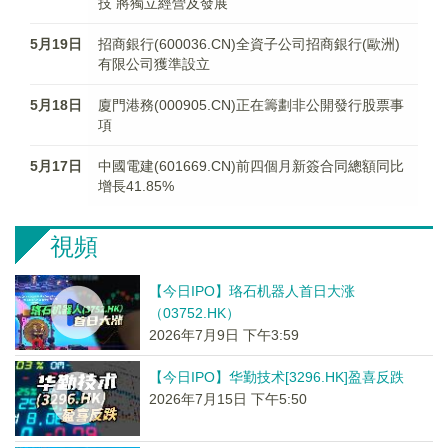
技 將獨立經營及發展
5月19日
招商銀行(600036.CN)全資子公司招商銀行(歐洲)
有限公司獲準設立
5月18日
廈門港務(000905.CN)正在籌劃非公開發行股票事
項
5月17日
中國電建(601669.CN)前四個月新簽合同總額同比
增長41.85%
視頻
【今日IPO】珞石机器人首日大涨
（03752.HK）
2026年7月9日 下午3:59
【今日IPO】华勤技术[3296.HK]盈喜反跌
2026年7月15日 下午5:50