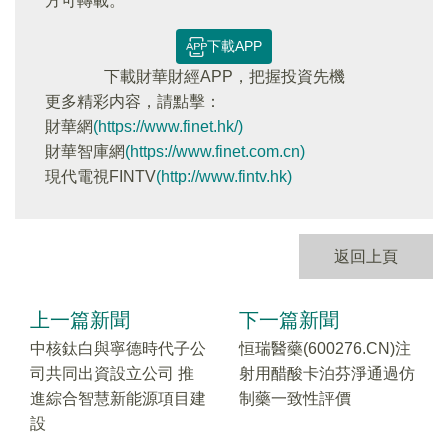
方可轉載。
下載APP
下載財華財經APP，把握投資先機
更多精彩内容，請點擊：
財華網
(https://www.finet.hk/)
財華智庫網
(https://www.finet.com.cn)
現代電視FINTV
(http://www.fintv.hk)
返回上頁
上一篇新聞
下一篇新聞
中核鈦白與寧德時代子公
恒瑞醫藥(600276.CN)注
司共同出資設立公司 推
射用醋酸卡泊芬淨通過仿
進綜合智慧新能源項目建
制藥一致性評價
設