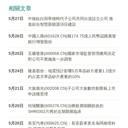
相關文章
5月27日
中核鈦白與寧德時代子公司共同出資設立公司 推
進綜合智慧新能源項目建設
5月26日
中國人壽(601628.CN)擬174.75億人民幣認購廣發
銀行增發股份
5月25日
五礦發展(600058.CN)國家市場監督管理總局決定
對公司不實施進一步調查
5月24日
隆基股份：地震預計影響5月單晶矽片產量1.2億片
約占當月單晶矽片產量的10%
5月21日
大族激光(002008.CN)子公司大族數控創業板上市
申請獲受理
5月20日
恒瑞醫藥(600276.CN)治療銀屑病關節炎的
SHR0302片將於近期開展臨床
5月20日
長安汽車(000625.CN)：長安蔚來更名為阿維塔科