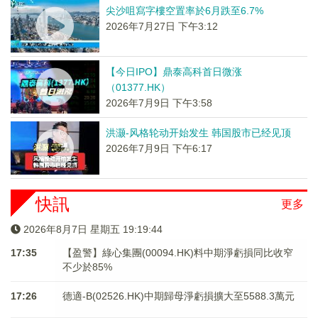
尖沙咀寫字樓空置率於6月跌至6.7%
2026年7月27日 下午3:12
【今日IPO】鼎泰高科首日微涨
（01377.HK）
2026年7月9日 下午3:58
洪灏-风格轮动开始发生 韩国股市已经见顶
2026年7月9日 下午6:17
快訊
更多
2026年8月7日 星期五 19:19:44
17:35
【盈警】綠心集團(00094.HK)料中期淨虧損同比收窄
不少於85%
17:26
德適-B(02526.HK)中期歸母淨虧損擴大至5588.3萬元