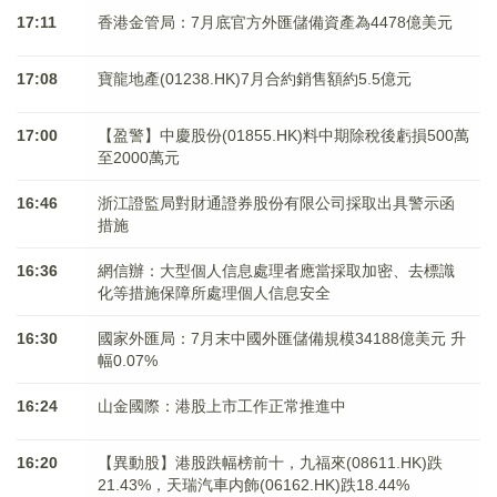
17:11
香港金管局：7月底官方外匯儲備資產為4478億美元
17:08
寶龍地產(01238.HK)7月合約銷售額約5.5億元
17:00
【盈警】中慶股份(01855.HK)料中期除稅後虧損500萬
至2000萬元
16:46
浙江證監局對財通證券股份有限公司採取出具警示函
措施
16:36
網信辦：大型個人信息處理者應當採取加密、去標識
化等措施保障所處理個人信息安全
16:30
國家外匯局：7月末中國外匯儲備規模34188億美元 升
幅0.07%
16:24
山金國際：港股上市工作正常推進中
16:20
【異動股】港股跌幅榜前十，九福來(08611.HK)跌
21.43%，天瑞汽車内飾(06162.HK)跌18.44%