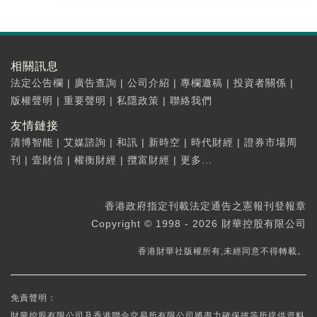
相關訊息
法定公告欄
|
廣告查詢
|
公司介紹
|
專欄邀稿
|
投資者關係
|
版權聲明
|
重要聲明
|
私隱政策
|
聯絡我們
友情鏈接
清博智能
|
艾媒諮詢
|
和訊
|
新時空
|
時代財經
|
證券市場周
刊
|
壹財信
|
權衡財經
|
攬富財經
|
更多...
香港政府指定刊載法定通告之憲報刊登報章
Copyright © 1998 - 2026 財華控股有限公司
香港財華社版權所有,未經同意不得轉載。
免責聲明：
財華控股有限公司及香港聯合交易所有限公司將盡力確保彼等所提供資料