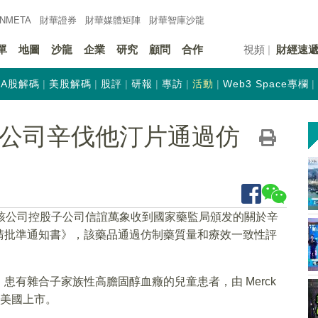
INMETA
財華證券
財華
媒體矩陣
財華
智庫沙龍
單
地圖
沙龍
企業
研究
顧問
合作
視頻
財經速
A股解碼
美股解碼
股評
研報
專訪
活動
Web3 Space專欄
K)子公司辛伐他汀片通過仿
，該公司控股子公司信誼萬象收到國家藥監局頒发的關於辛
申請批準通知書》，該藥品通過仿制藥質量和療效一致性評
有雜合子家族性高膽固醇血癥的兒童患者，由 Merck
 年在美國上市。