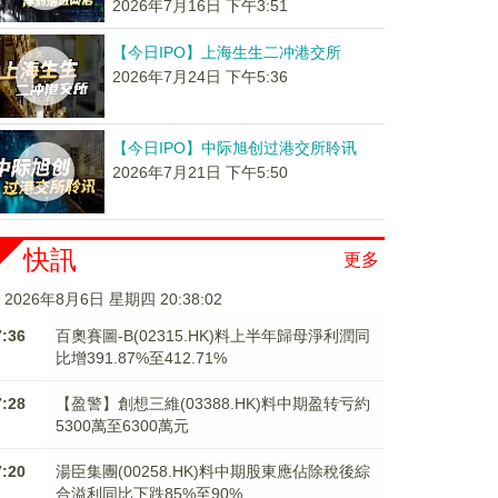
2026年7月16日 下午3:51
【今日IPO】上海生生二冲港交所
2026年7月24日 下午5:36
【今日IPO】中际旭创过港交所聆讯
2026年7月21日 下午5:50
快訊
更多
2026年8月6日 星期四 20:38:03
7:36
百奧賽圖-B(02315.HK)料上半年歸母淨利潤同
比增391.87%至412.71%
7:28
【盈警】創想三維(03388.HK)料中期盈转亏約
5300萬至6300萬元
7:20
湯臣集團(00258.HK)料中期股東應佔除稅後綜
合溢利同比下跌85%至90%