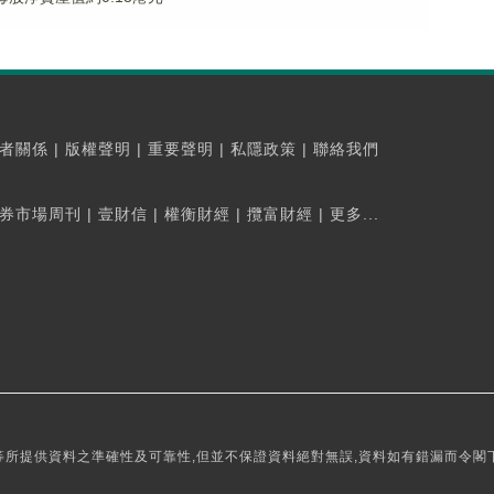
者關係
|
版權聲明
|
重要聲明
|
私隱政策
|
聯絡我們
券市場周刊
|
壹財信
|
權衡財經
|
攬富財經
|
更多...
所提供資料之準確性及可靠性,但並不保證資料絕對無誤,資料如有錯漏而令閣