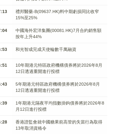
7:13
禮邦醫藥-B(09637.HK)料中期虧損同比收窄
15%至25%
7:04
中國海外宏洋集團(00081.HK)7月合約銷售額
按年上升44%
6:53
和光智成完成天使輪數千萬融資
6:51
10年期港元特區政府機構債券將於2026年8月
12日透過重開進行投標
6:43
5年期港元特區政府機構債券將於2026年8月
12日透過重開進行投標
6:39
1年期港元隔夜平均指數掛鉤債券將於2026年8
月12日進行投標
6:28
香港證監會就中國糖果前高管的失當行為取得
13年取消資格令