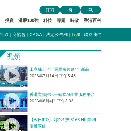
訂閱
简
遞
投資
港股100強
科技
專題
時政
香港百科
社區
商協會
CAGA
法定公告欄
服務
聯絡我們
視頻
工商舖上半年買賣宗數創4年新高
2026年7月14日 下午5:43
香港寬頻推出一站式AI企業服務平台
2026年8月4日 下午3:03
【今日IPO】剑桥科技[6166.HK]净利
增近两倍