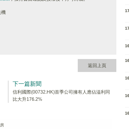
1
先機
1
1
1
返回上頁
1
下一篇新聞
信利國際(00732.HK)首季公司擁有人應佔溢利同
1
比大升176.2%
1
廠房