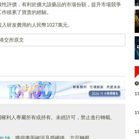
致性評價，有利於擴大該藥品的市場份額，提升市場競爭
工作積累了寶貴的經驗。
入研发費用約人民幣1027萬元。
港交所原文
1
1
關權利人專屬所有或持有。未經許可，禁止進行轉載、
1
om.hk
，獲得書面確認及授權後，方可轉載。