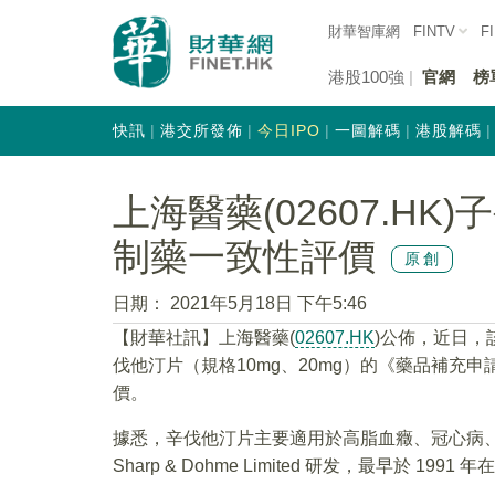
財華智庫網
FINTV
F
港股100強
官網
榜
快訊
港交所發佈
今日IPO
一圖解碼
港股解碼
上海醫藥(02607.H
制藥一致性評價
原創
日期：
2021年5月18日 下午5:46
【財華社訊】上海醫藥(
02607.HK
)公佈，近日
伐他汀片（規格10mg、20mg）的《藥品補充
價。
據悉，辛伐他汀片主要適用於高脂血癥、冠心病、患
Sharp & Dohme Limited 研发，最早於 1991