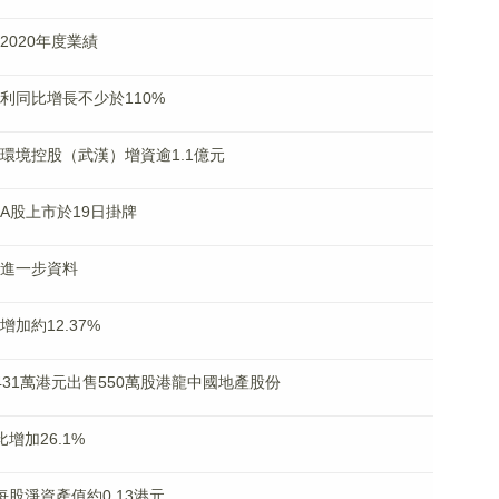
佈2020年度業績
度淨利同比增長不少於110%
上實環境控股（武漢）增資逾1.1億元
電A股上市於19日掛牌
損失進一步資料
增加約12.37%
價2431萬港元出售550萬股港龍中國地產股份
比增加26.1%
底每股淨資產值約0.13港元