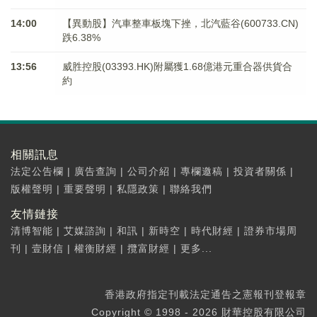
14:00
【異動股】汽車整車板塊下挫，北汽藍谷(600733.CN)
跌6.38%
13:56
威胜控股(03393.HK)附屬獲1.68億港元重合器供貨合
約
相關訊息
法定公告欄
|
廣告查詢
|
公司介紹
|
專欄邀稿
|
投資者關係
|
版權聲明
|
重要聲明
|
私隱政策
|
聯絡我們
友情鏈接
清博智能
|
艾媒諮詢
|
和訊
|
新時空
|
時代財經
|
證券市場周
刊
|
壹財信
|
權衡財經
|
攬富財經
|
更多...
香港政府指定刊載法定通告之憲報刊登報章
Copyright © 1998 - 2026 財華控股有限公司