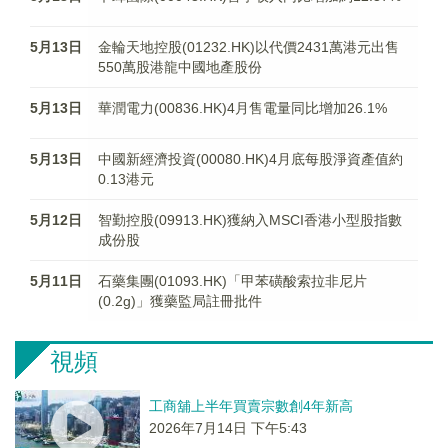
5月13日
金輪天地控股(01232.HK)以代價2431萬港元出售
550萬股港龍中國地產股份
5月13日
華潤電力(00836.HK)4月售電量同比增加26.1%
5月13日
中國新經濟投資(00080.HK)4月底每股淨資產值約
0.13港元
5月12日
智勤控股(09913.HK)獲納入MSCI香港小型股指數
成份股
5月11日
石藥集團(01093.HK)「甲苯磺酸索拉非尼片
(0.2g)」獲藥監局註冊批件
視頻
工商舖上半年買賣宗數創4年新高
2026年7月14日 下午5:43