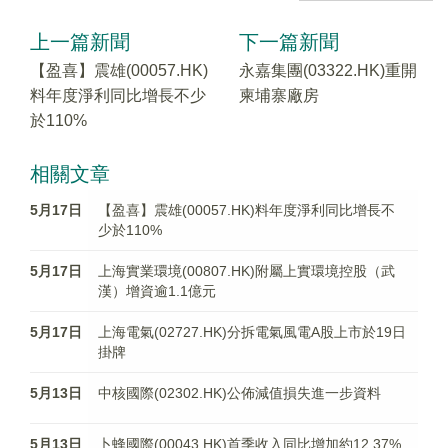
上一篇新聞
下一篇新聞
【盈喜】震雄(00057.HK)
永嘉集團(03322.HK)重開
料年度淨利同比增長不少
柬埔寨廠房
於110%
相關文章
5月17日
【盈喜】震雄(00057.HK)料年度淨利同比增長不
少於110%
5月17日
上海實業環境(00807.HK)附屬上實環境控股（武
漢）增資逾1.1億元
5月17日
上海電氣(02727.HK)分拆電氣風電A股上市於19日
掛牌
5月13日
中核國際(02302.HK)公佈減值損失進一步資料
5月13日
卜蜂國際(00043.HK)首季收入同比增加約12.37%