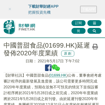
財華智庫網
FINTV
FINMETA
財華證券
媒體矩陣
下載財華財經APP
×
下載APP
智庫沙龍
聯絡我們
把握投資先機
訂閱
简
中國普甜食品(01699.HK)延遲
發佈2020年度業績
原創
日期：
2021年5月17日 下午7:02
【財華社訊】中國普甜食品(
01699.HK
)公佈，董事會經考慮
審計程序的最新發展及進度後，該公司需要更多時間完成
2020年年度業績，預期在並無不可預見的情況下並假設審
計程序將於2021年5月28日或之前完成，2020年年度業績
將於2021年5月28日或之前刊發。由於延遲刊發2020年年
度業績，集團截至2020年12月31日止年度的年報將延遲至