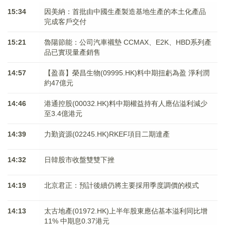
15:34
因美納：首批由中國生產製造基地生產的本土化產品
完成客戶交付
15:21
魯陽節能：公司汽車襯墊 CCMAX、E2K、HBD系列產
品已實現量產銷售
14:57
【盈喜】榮昌生物(09995.HK)料中期扭虧為盈 淨利潤
約47億元
14:46
港通控股(00032.HK)料中期權益持有人應佔溢利減少
至3.4億港元
14:39
力勤資源(02245.HK)RKEF項目二期達產
14:32
日韓股市收盤雙雙下挫
14:19
北京君正：預計後續仍將主要採用季度調價的模式
14:13
太古地產(01972.HK)上半年股東應佔基本溢利同比增
11% 中期息0.37港元