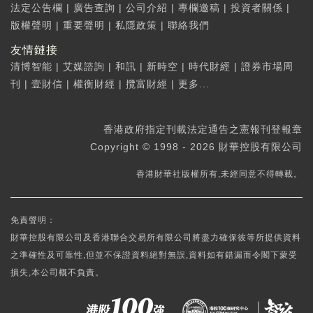
法定公告欄
|
廣告查詢
|
公司介紹
|
專欄邀稿
|
投資者關係
|
版權聲明
|
重要聲明
|
私隱政策
|
聯絡我們
友情鏈接
清博智能
|
艾媒諮詢
|
和訊
|
新時空
|
時代財經
|
證券市場周
刊
|
壹財信
|
權衡財經
|
攬富財經
|
更多...
香港政府指定刊載法定通告之憲報刊登報章
Copyright © 1998 - 2026 財華控股有限公司
香港財華社版權所有,未經同意不得轉載。
免責聲明：
財華控股有限公司及香港聯合交易所有限公司將盡力確保彼等所提供資料
之準確性及可靠性,但並不保證資料絕對無誤,資料如有錯漏而令閣下蒙受
損失,本公司概不負責。