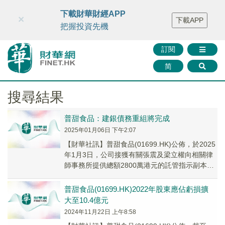
財華智庫網
FINTV
FINMETA
財華證券
媒體矩陣
下載財華財經APP
×
下載APP
智庫沙龍
聯絡我們
把握投資先機
訂閱
简
搜尋結果
普甜食品：建銀債務重組將完成
2025年01月06日 下午2:07
【財華社訊】普甜食品(01699.HK)公佈，於2025
年1月3日，公司接獲有關張震及梁立權向相關律
師事務所提供總額2800萬港元的託管指示副本，
據此律師事務所已接獲張震及梁立權...
普甜食品(01699.HK)2022年股東應佔虧損擴
大至10.4億元
2024年11月22日 上午8:58