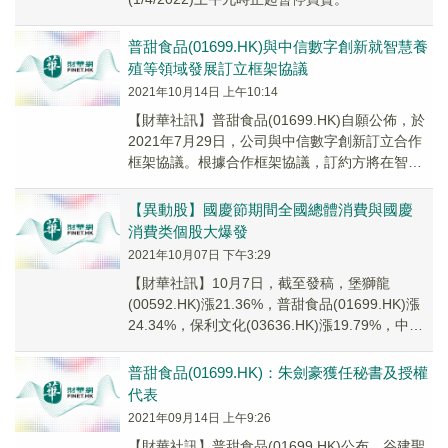
普甜食品(01699.HK)與中信數字創新就智慧養
殖等領域發展訂立框架協議
2021年10月14日 上午10:14
【財華社訊】普甜食品(01699.HK)自願公佈，於
2021年7月29日，公司與中信數字創新訂立合作
框架協議。根據合作框架協議，訂約方將在智慧
養殖、畜牧業數字化、農業金融服務、鄉...
【異動股】國慶節期間全國總體消費與國慶
消費类個股大爆發
2021年10月07日 下午3:29
【財華社訊】10月7日，截至發稿，堡獅龍
(00592.HK)漲21.36%，普甜食品(01699.HK)漲
24.34%，保利文化(03636.HK)漲19.79%，中糧
佳康(01...
普甜食品(01699.HK)：朱劍豪獲任秘書及授權
代表
2021年09月14日 上午9:26
【財華社訊】普甜食品(01699.HK)公布，谷建聖