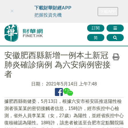
財華智庫網
FINTV
FINMETA
財華證券
媒體矩陣
下載財華財經APP
×
下載APP
智庫沙龍
聯絡我們
把握投資先機
訂閱
简
安徽肥西縣新增一例本土新冠
肺炎確診病例 為六安病例密接
者
日期：
2021年5月14日 上午7:48
據肥西縣衛健委，5月13日，根據六安市裕安區推送陽性檢
測者張某某的密切接觸者信息，15時許，經市疾控中心檢
測，省外人員李某某（女，27歲）為陽性，並經省疾控中心
復核確認為陽性。18時許，該患者被送至合肥市定點醫院隔