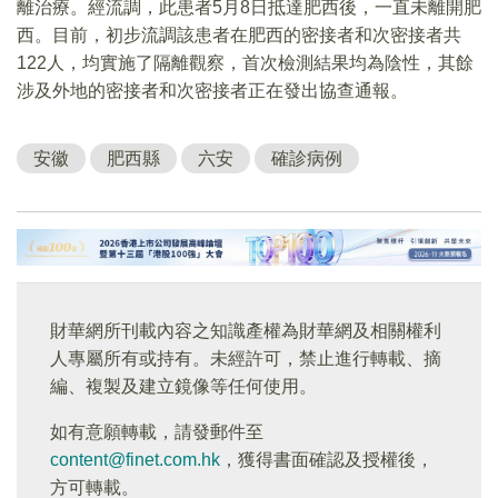
離治療。經流調，此患者5月8日抵達肥西後，一直未離開肥
西。目前，初步流調該患者在肥西的密接者和次密接者共
122人，均實施了隔離觀察，首次檢測結果均為陰性，其餘
涉及外地的密接者和次密接者正在發出協查通報。
安徽
肥西縣
六安
確診病例
財華網所刊載內容之知識產權為財華網及相關權利
人專屬所有或持有。未經許可，禁止進行轉載、摘
編、複製及建立鏡像等任何使用。
如有意願轉載，請發郵件至
content@finet.com.hk
，獲得書面確認及授權後，
方可轉載。