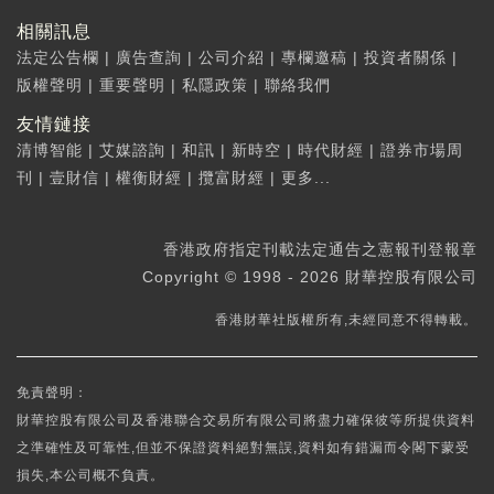
相關訊息
法定公告欄
|
廣告查詢
|
公司介紹
|
專欄邀稿
|
投資者關係
|
版權聲明
|
重要聲明
|
私隱政策
|
聯絡我們
友情鏈接
清博智能
|
艾媒諮詢
|
和訊
|
新時空
|
時代財經
|
證券市場周
刊
|
壹財信
|
權衡財經
|
攬富財經
|
更多...
香港政府指定刊載法定通告之憲報刊登報章
Copyright © 1998 - 2026 財華控股有限公司
香港財華社版權所有,未經同意不得轉載。
免責聲明：
財華控股有限公司及香港聯合交易所有限公司將盡力確保彼等所提供資料
之準確性及可靠性,但並不保證資料絕對無誤,資料如有錯漏而令閣下蒙受
損失,本公司概不負責。