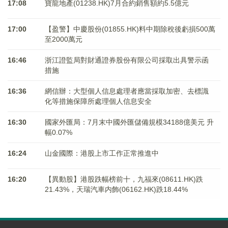
17:08
寶龍地產(01238.HK)7月合約銷售額約5.5億元
17:00
【盈警】中慶股份(01855.HK)料中期除稅後虧損500萬
至2000萬元
16:46
浙江證監局對財通證券股份有限公司採取出具警示函
措施
16:36
網信辦：大型個人信息處理者應當採取加密、去標識
化等措施保障所處理個人信息安全
16:30
國家外匯局：7月末中國外匯儲備規模34188億美元 升
幅0.07%
16:24
山金國際：港股上市工作正常推進中
16:20
【異動股】港股跌幅榜前十，九福來(08611.HK)跌
21.43%，天瑞汽車内飾(06162.HK)跌18.44%