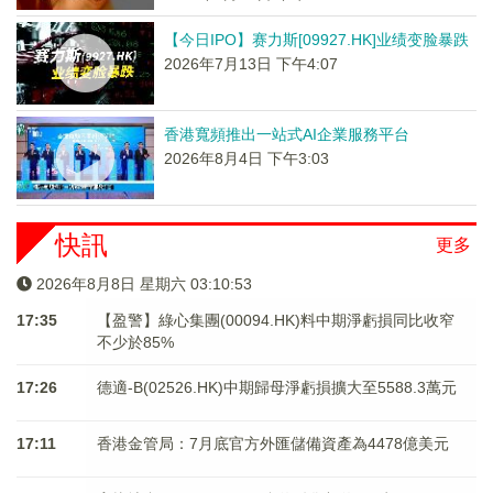
【今日IPO】赛力斯[09927.HK]业绩变脸暴跌
2026年7月13日 下午4:07
香港寬頻推出一站式AI企業服務平台
2026年8月4日 下午3:03
快訊
更多
2026年8月8日 星期六 03:10:53
17:35
【盈警】綠心集團(00094.HK)料中期淨虧損同比收窄
不少於85%
17:26
德適-B(02526.HK)中期歸母淨虧損擴大至5588.3萬元
17:11
香港金管局：7月底官方外匯儲備資產為4478億美元