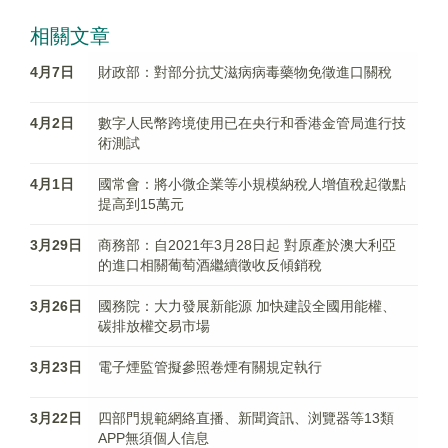
相關文章
4月7日
財政部：對部分抗艾滋病病毒藥物免徵進口關稅
4月2日
數字人民幣跨境使用已在央行和香港金管局進行技
術測試
4月1日
國常會：將小微企業等小規模納稅人增值稅起徵點
提高到15萬元
3月29日
商務部：自2021年3月28日起 對原產於澳大利亞
的進口相關葡萄酒繼續徵收反傾銷稅
3月26日
國務院：大力發展新能源 加快建設全國用能權、
碳排放權交易市場
3月23日
電子煙監管擬參照卷煙有關規定執行
3月22日
四部門規範網絡直播、新聞資訊、浏覽器等13類
APP無須個人信息