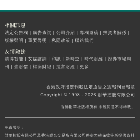
相關訊息
法定公告欄
|
廣告查詢
|
公司介紹
|
專欄邀稿
|
投資者關係
|
版權聲明
|
重要聲明
|
私隱政策
|
聯絡我們
友情鏈接
清博智能
|
艾媒諮詢
|
和訊
|
新時空
|
時代財經
|
證券市場周
刊
|
壹財信
|
權衡財經
|
攬富財經
|
更多...
香港政府指定刊載法定通告之憲報刊登報章
Copyright © 1998 - 2026 財華控股有限公司
香港財華社版權所有,未經同意不得轉載。
免責聲明：
財華控股有限公司及香港聯合交易所有限公司將盡力確保彼等所提供資料