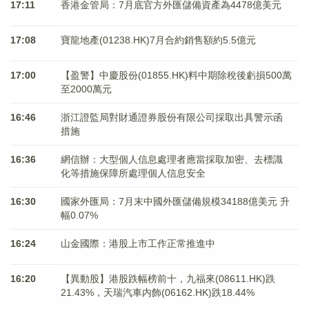
17:11
香港金管局：7月底官方外匯儲備資產為4478億美元
17:08
寶龍地產(01238.HK)7月合約銷售額約5.5億元
17:00
【盈警】中慶股份(01855.HK)料中期除稅後虧損500萬
至2000萬元
16:46
浙江證監局對財通證券股份有限公司採取出具警示函
措施
16:36
網信辦：大型個人信息處理者應當採取加密、去標識
化等措施保障所處理個人信息安全
16:30
國家外匯局：7月末中國外匯儲備規模34188億美元 升
幅0.07%
16:24
山金國際：港股上市工作正常推進中
16:20
【異動股】港股跌幅榜前十，九福來(08611.HK)跌
21.43%，天瑞汽車内飾(06162.HK)跌18.44%