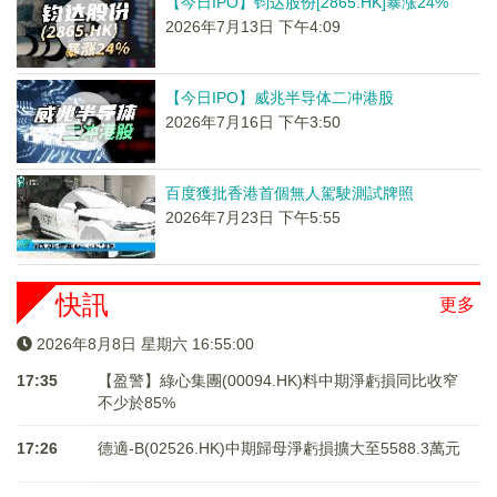
【今日IPO】钧达股份[2865.HK]暴涨24%
2026年7月13日 下午4:09
【今日IPO】威兆半导体二冲港股
2026年7月16日 下午3:50
百度獲批香港首個無人駕駛測試牌照
2026年7月23日 下午5:55
快訊
更多
2026年8月8日 星期六 16:55:00
17:35
【盈警】綠心集團(00094.HK)料中期淨虧損同比收窄
不少於85%
17:26
德適-B(02526.HK)中期歸母淨虧損擴大至5588.3萬元