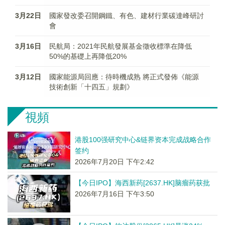
3月22日
國家發改委召開鋼鐵、有色、建材行業碳達峰研討
會
3月16日
民航局：2021年民航發展基金徵收標準在降低
50%的基礎上再降低20%
3月12日
國家能源局回應：待時機成熟 將正式發佈《能源
技術創新「十四五」規劃》
視頻
港股100强研究中心&链界资本完成战略合作
签约
2026年7月20日 下午2:42
【今日IPO】海西新药[2637.HK]脑瘤药获批
2026年7月16日 下午3:50