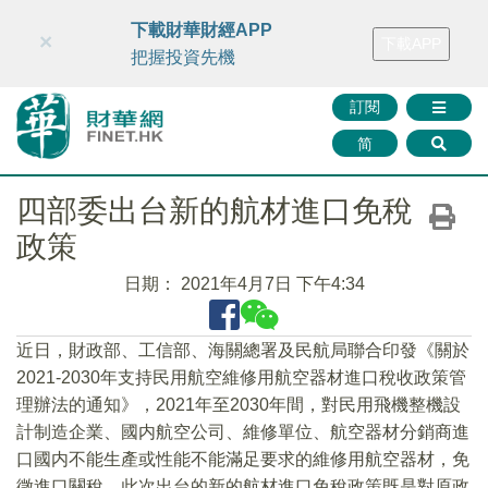
財華智庫網
FINTV
FINMETA
財華證券
媒體矩陣
下載財華財經APP
×
下載APP
智庫沙龍
聯絡我們
把握投資先機
訂閱
简
四部委出台新的航材進口免稅
政策
日期：
2021年4月7日 下午4:34
近日，財政部、工信部、海關總署及民航局聯合印發《關於
2021-2030年支持民用航空維修用航空器材進口稅收政策管
理辦法的通知》，2021年至2030年間，對民用飛機整機設
計制造企業、國内航空公司、維修單位、航空器材分銷商進
口國内不能生產或性能不能滿足要求的維修用航空器材，免
徵進口關稅。此次出台的新的航材進口免稅政策既是對原政