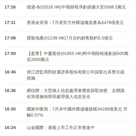
17:26
德適-B(02526.HK)中期歸母淨虧損擴大至5588.3萬元
17:11
香港金管局：7月底官方外匯儲備資產為4478億美元
17:08
寶龍地產(01238.HK)7月合約銷售額約5.5億元
17:00
【盈警】中慶股份(01855.HK)料中期除稅後虧損500萬
至2000萬元
16:46
浙江證監局對財通證券股份有限公司採取出具警示函
措施
16:36
網信辦：大型個人信息處理者應當採取加密、去標識
化等措施保障所處理個人信息安全
16:30
國家外匯局：7月末中國外匯儲備規模34188億美元 升
幅0.07%
16:24
山金國際：港股上市工作正常推進中