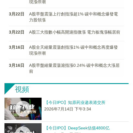
現漲停潮
3月22日
A股早盤震蕩上行創指漲超1% 碳中和概念爆發電
力股領漲
3月22日
A股三大指數小幅高開滬指微漲 電力板塊漲幅居前
3月16日
A股全天縮量震蕩創指漲1% 碳中和概念再度爆發
現漲停潮
3月16日
A股早盤縮量震蕩滬指漲0.24% 碳中和概念大漲居
前
視頻
【今日IPO】知原药业递表港交所
2026年7月14日 下午3:34
【今日IPO】DeepSeek估值4800亿