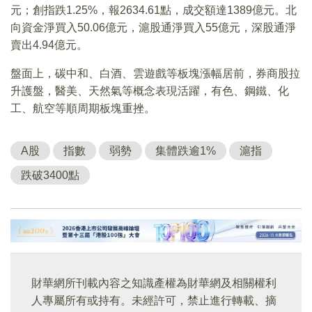
元；創指跌1.25%，報2634.61點，成交額達1389億元。北
向資金淨買入50.06億元，滬股通淨買入55億元，深股通淨
賣出4.94億元。
盤面上，碳中和、白酒、雲遊戲等板塊漲幅居前，券商股拉
升護盤，醫美、天然氣等概念表現活躍，有色、鋼鐵、化
工、航空等順周期板塊重挫。
A股
指數
弱勢
集體跌逾1%
滬指
跌破3400點
財華網所刊載內容之知識產權為財華網及相關權利
人專屬所有或持有。未經許可，禁止進行轉載、摘