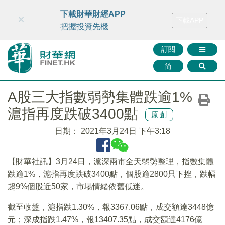
財華智庫網
FINTV
FINMETA
財華證券
媒體矩陣
下載財華財經APP
×
下載APP
智庫沙龍
聯絡我們
把握投資先機
訂閱
简
A股三大指數弱勢集體跌逾1%
滬指再度跌破3400點
原創
日期：
2021年3月24日 下午3:18
【財華社訊】3月24日，滬深兩市全天弱勢整理，指數集體
跌逾1%，滬指再度跌破3400點，個股逾2800只下挫，跌幅
超9%個股近50家，市場情緒依舊低迷。
截至收盤，滬指跌1.30%，報3367.06點，成交額達3448億
元；深成指跌1.47%，報13407.35點，成交額達4176億