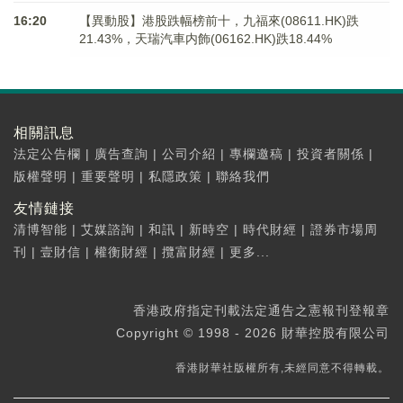
16:20
【異動股】港股跌幅榜前十，九福來(08611.HK)跌
21.43%，天瑞汽車内飾(06162.HK)跌18.44%
相關訊息
法定公告欄
|
廣告查詢
|
公司介紹
|
專欄邀稿
|
投資者關係
|
版權聲明
|
重要聲明
|
私隱政策
|
聯絡我們
友情鏈接
清博智能
|
艾媒諮詢
|
和訊
|
新時空
|
時代財經
|
證券市場周
刊
|
壹財信
|
權衡財經
|
攬富財經
|
更多...
香港政府指定刊載法定通告之憲報刊登報章
Copyright © 1998 - 2026 財華控股有限公司
香港財華社版權所有,未經同意不得轉載。