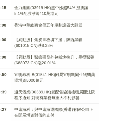
1:15
金力集團(03919.HK)盤中漲超54% 擬折讓
5.1%配股淨籌410萬港元
1:08
香港中華總商會倡五年規劃設四大願景
1:00
【異動股】焦炭Ⅲ板塊下挫，陝西黑貓
(601015.CN)跌8.38%
1:00
【異動股】醫療研發外包板塊拉升，畢得醫藥
(688073.CN)漲20.01%
0:50
宜明昂科-B(01541.HK)附屬宜明凱爾生物醫藥
獲增資5000萬元
0:39
通天酒業(00389.HK)就配售協議接獲展開法院
程序通知 對現有業務無重大不利影響
0:27
中遠海科：與中遠海運國際(香港)有限公司正
在開展增資對價的支付