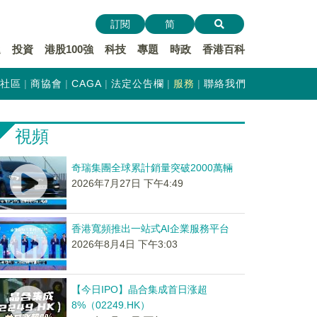
訂閱
简
遞
投資
港股100強
科技
專題
時政
香港百科
社區
商協會
CAGA
法定公告欄
服務
聯絡我們
視頻
奇瑞集團全球累計銷量突破2000萬輛
2026年7月27日 下午4:49
香港寬頻推出一站式AI企業服務平台
2026年8月4日 下午3:03
【今日IPO】晶合集成首日涨超
8%（02249.HK）