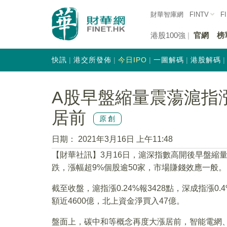
財華智庫網
FINTV
F
港股100強
官網
榜
快訊
港交所發佈
今日IPO
一圖解碼
港股解碼
A股早盤縮量震蕩滬指漲
居前
原創
日期：
2021年3月16日 上午11:48
【財華社訊】3月16日，滬深指數高開後早盤縮量
跌，漲幅超9%個股逾50家，市場賺錢效應一般。
截至收盤，滬指漲0.24%報3428點，深成指漲0.4
額近4600億，北上資金淨買入47億。
盤面上，碳中和等概念再度大漲居前，智能電網