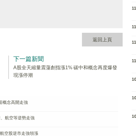
1
1
返回上頁
1
下一篇新聞
1
走
A股全天縮量震蕩創指漲1% 碳中和概念再度爆發
現漲停潮
1
1
疫苗概念高開走強
1
遊、航空等逆勢走強
遊、航空股逆市走強領漲