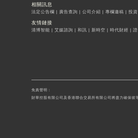
相關訊息
法定公告欄
|
廣告查詢
|
公司介紹
|
專欄邀稿
|
投資
友情鏈接
清博智能
|
艾媒諮詢
|
和訊
|
新時空
|
時代財經
|
證
免責聲明：
財華控股有限公司及香港聯合交易所有限公司將盡力確保彼等