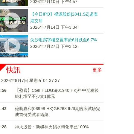
2026年7月10日 下午4:57
【今日IPO】视源股份[2841.SZ]递表
港交所
2026年7月14日 下午3:34
尖沙咀寫字樓空置率於6月跌至6.7%
2026年7月27日 下午3:12
快訊
更多
2026年8月7日 星期五 04:37:37
1:56
【盈喜】CGII HLDGS(01940.HK)料中期稅後
純利增至不少於1億元
1:42
億騰嘉和(06998.HK)GB268 Ib/II期臨床試驗完
成首例受試者給藥
1:28
神火股份：新疆神火鋁水轉化率已100%