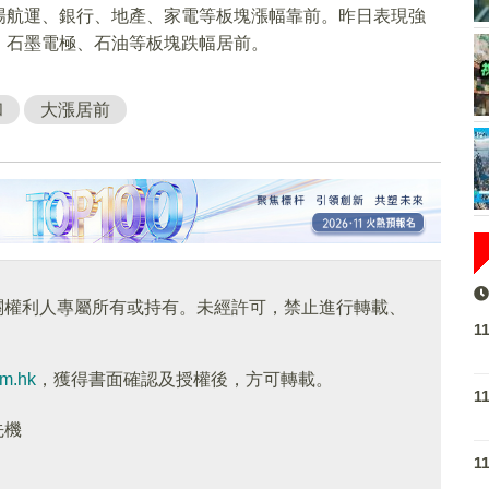
場航運、銀行、地產、家電等板塊漲幅靠前。昨日表現強
，石墨電極、石油等板塊跌幅居前。
和
大漲居前
關權利人專屬所有或持有。未經許可，禁止進行轉載、
1
om.hk
，獲得書面確認及授權後，方可轉載。
1
先機
1