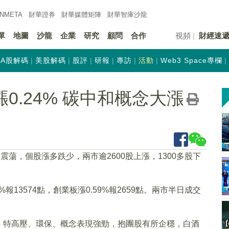
INMETA
財華證券
財華
媒體矩陣
財華
智庫沙龍
單
地圖
沙龍
企業
研究
顧問
合作
視頻
財經速
A股解碼
美股解碼
股評
研報
專訪
活動
Web3 Space專欄
0.24% 碳中和概念大漲
震蕩，個股漲多跌少，兩市逾2600股上漲，1300多股下
%報13574點，創業板漲0.59%報2659點。兩市半日成交
、特高壓、環保、概念表現強勁，抱團股有所企穩，白酒