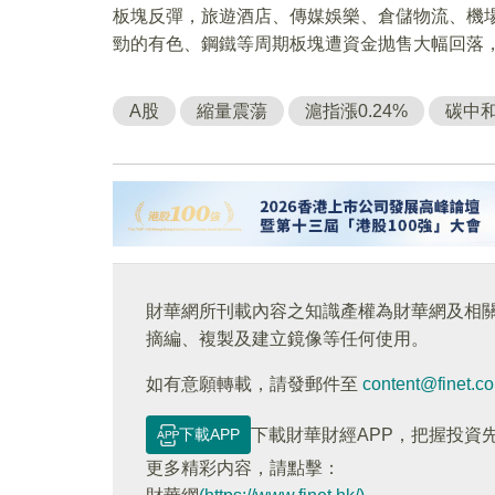
板塊反彈，旅遊酒店、傳媒娛樂、倉儲物流、機
勁的有色、鋼鐵等周期板塊遭資金抛售大幅回落
A股
縮量震蕩
滬指漲0.24%
碳中
財華網所刊載內容之知識產權為財華網及相
摘編、複製及建立鏡像等任何使用。
如有意願轉載，請發郵件至
content@finet.c
下載APP
下載財華財經APP，把握投資
更多精彩内容，請點擊：