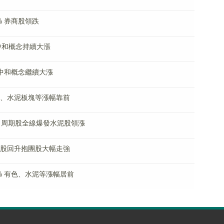
% 券商股領跌
碳中和概念持續大漲
碳中和概念繼續大漲
鋼鐵、水泥板塊等漲幅靠前
 周期股全線爆發水泥股領漲
周期股回升抱團股大幅走強
% 有色、水泥等漲幅居前