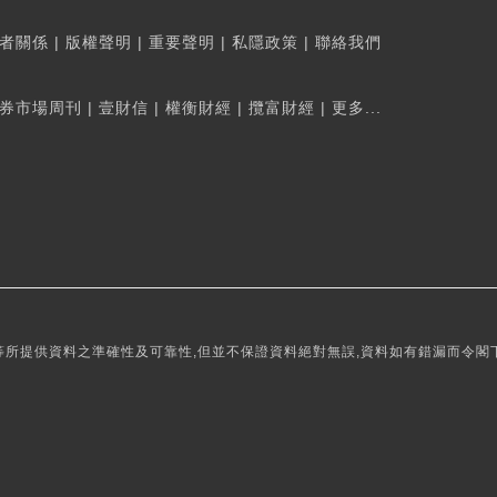
者關係
|
版權聲明
|
重要聲明
|
私隱政策
|
聯絡我們
券市場周刊
|
壹財信
|
權衡財經
|
攬富財經
|
更多...
所提供資料之準確性及可靠性,但並不保證資料絕對無誤,資料如有錯漏而令閣